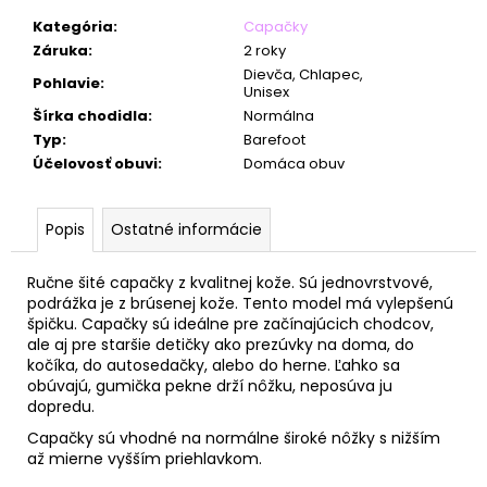
č
a
Kategória
:
Capačky
m
Záruka
:
2 roky
e
Dievča, Chlapec,
Pohlavie
:
Unisex
Šírka chodidla
:
Normálna
Typ
:
Barefoot
Účelovosť obuvi
:
Domáca obuv
Popis
Ostatné informácie
Ručne šité capačky z kvalitnej kože. Sú jednovrstvové,
podrážka je z brúsenej kože. Tento model má vylepšenú
špičku. Capačky sú ideálne pre začínajúcich chodcov,
ale aj pre staršie detičky ako prezúvky na doma, do
kočíka, do autosedačky, alebo do herne. Ľahko sa
obúvajú, gumička pekne drží nôžku, neposúva ju
dopredu.
Capačky sú vhodné na normálne široké nôžky s nižším
až mierne vyšším priehlavkom.