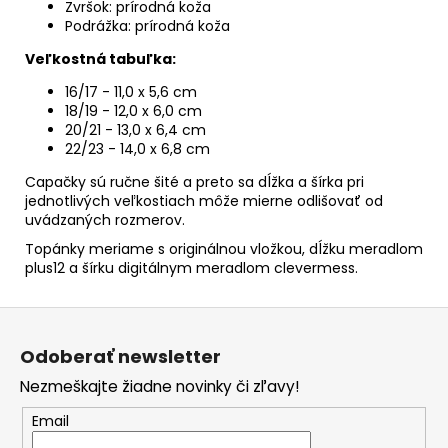
Zvršok: prírodná koža
Podrážka: prírodná koža
Veľkostná tabuľka:
16/17 - 11,0 x 5,6 cm
18/19 - 12,0 x 6,0 cm
20/21 - 13,0 x 6,4 cm
22/23 - 14,0 x 6,8 cm
Capačky sú ručne šité a preto sa dĺžka a šírka pri
jednotlivých veľkostiach môže mierne odlišovať od
uvádzaných rozmerov.
Topánky meriame s originálnou vložkou, dĺžku meradlom
plus12 a šírku digitálnym meradlom clevermess.
Z
á
Odoberať newsletter
p
Nezmeškajte žiadne novinky či zľavy!
ä
t
Email