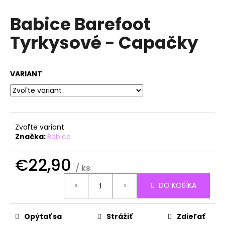
á
Babice Barefoot
j
Tyrkysové - Capačky
s
ť
?
VARIANT
HĽADAŤ
Zvoľte variant
Značka:
Babice
O
€22,90
/ ks
d
Jednotková
p
DO KOŠÍKA
cena:
o
r
ú
Opýtať sa
Strážiť
Zdieľať