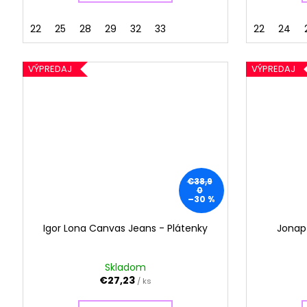
22
25
28
29
32
33
22
24
VÝPREDAJ
VÝPREDAJ
€38,9
0
–30 %
Igor Lona Canvas Jeans - Plátenky
Jonap 
Skladom
€27,23
/ ks