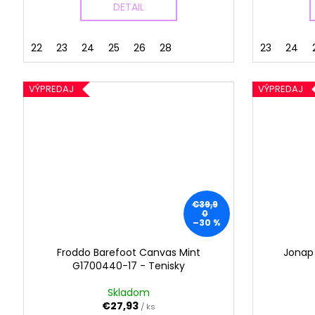
DETAIL
22
23
24
25
26
28
23
24
VÝPREDAJ
VÝPREDAJ
€39,9
0
–30 %
Froddo Barefoot Canvas Mint
Jonap
G1700440-17 - Tenisky
Skladom
€27,93
/ ks