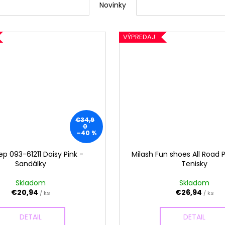
Novinky
VÝPREDAJ
€34,9
0
–40 %
ep 093-61211 Daisy Pink -
Milash Fun shoes All Road 
Sandálky
Tenisky
Skladom
Skladom
€20,94
€26,94
/ ks
/ ks
DETAIL
DETAIL