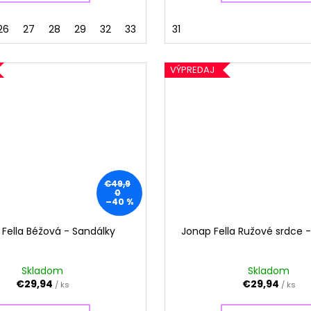
26
27
28
29
32
33
31
VÝPREDAJ
€49,9
0
–40 %
Fella Béžová - Sandálky
Jonap Fella Ružové srdce 
Skladom
Skladom
€29,94
€29,94
/ ks
/ ks