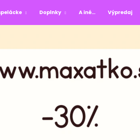
pelácke
Doplnky
A iné...
Výpredaj
Čo potrebujete nájsť?
HĽADAŤ
Odporúčame