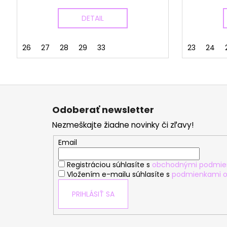
DETAIL
26
27
28
29
33
23
24
Z
á
Odoberať newsletter
p
Nezmeškajte žiadne novinky či zľavy!
ä
t
Email
i
Registráciou súhlasíte s
obchodnými podmie
e
Vložením e-mailu súhlasíte s
podmienkami o
PRIHLÁSIŤ SA