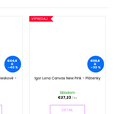
VÝPREDAJ
€44,9
€38,9
0
0
–40 %
–30 %
Pieskové -
Igor Lona Canvas New Pink - Plátenky
Skladom
€27,23
/ ks
DETAIL