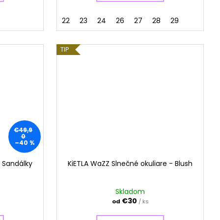
22
23
24
26
27
28
29
TIP
€49,9
0
–40 %
- Sandálky
KiETLA WaZZ Slnečné okuliare - Blush
Skladom
€30
od
/ ks