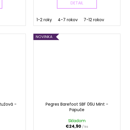
DETAIL
1-2 roky
4-7 rokov
7-12 rokov
NOVINKA
Ružová -
Pegres Barefoot SBF 06U Mint -
Papuče
Skladom
€24,90
/ ks