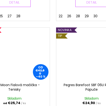
DETAIL
DETAIL
25
27
28
22
26
28
29
30
NOVINKA
TIP
OD
€42,9
0
–40 %
 Moon Fialová mačička -
Pegres Barefoot SBF 06U 
Tenisky
Papuče
Skladom
Skladom
€25,74
€24,90
od
/ ks
/ ks