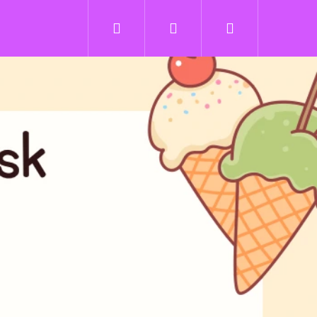
Hľadať
Prihlásenie
Nákupný
košík