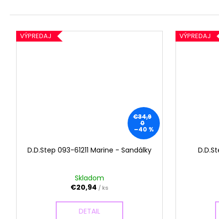
VÝPREDAJ
VÝPREDAJ
€34,9
0
–40 %
D.D.Step 093-61211 Marine - Sandálky
D.D.St
Skladom
€20,94
/ ks
DETAIL