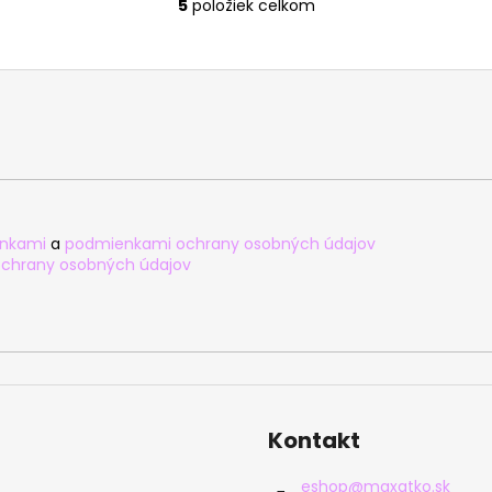
5
položiek celkom
O
v
l
á
d
a
c
i
e
p
nkami
a
podmienkami ochrany osobných údajov
r
chrany osobných údajov
v
k
y
v
ý
p
i
Kontakt
s
u
eshop
@
maxatko.sk