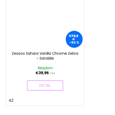
€79,9
0
–50 %
Zeazoo Sahara Vanilla Chrome Zebra
- Sandále
Skladom
€39,95
/ ks
DETAIL
42