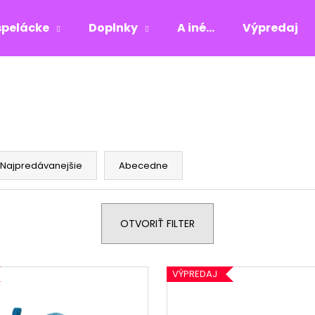
pelácke
Doplnky
A iné...
Výpredaj
Čo potrebujete nájsť?
HĽADAŤ
Najpredávanejšie
Abecedne
Odporúčame
OTVORIŤ FILTER
VÝPREDAJ