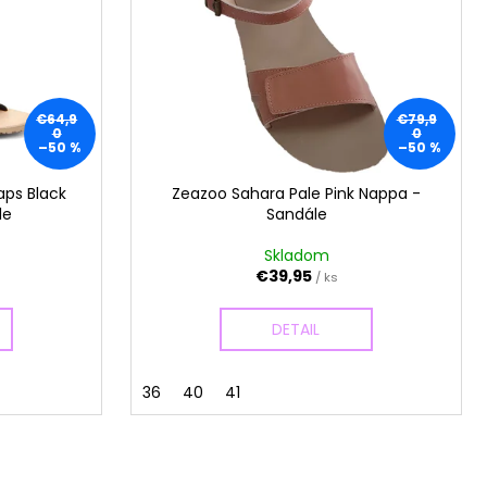
€64,9
€79,9
0
0
–50 %
–50 %
aps Black
Zeazoo Sahara Pale Pink Nappa -
le
Sandále
Skladom
€39,95
/ ks
DETAIL
36
40
41