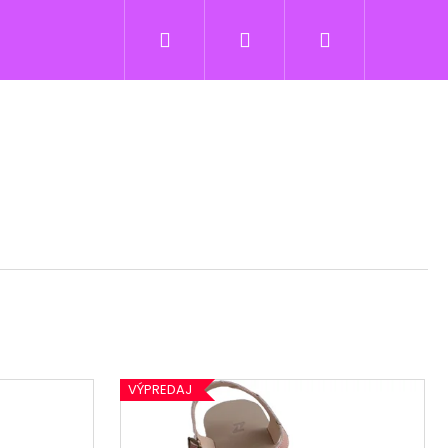
Hľadať
Prihlásenie
Nákupný
košík
VÝPREDAJ