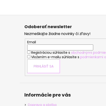
Z
á
Odoberať newsletter
p
Nezmeškajte žiadne novinky či zľavy!
ä
t
Email
i
Registráciou súhlasíte s
obchodnými podmie
e
Vložením e-mailu súhlasíte s
podmienkami o
PRIHLÁSIŤ SA
Informácie pre vás
Doprava a platba