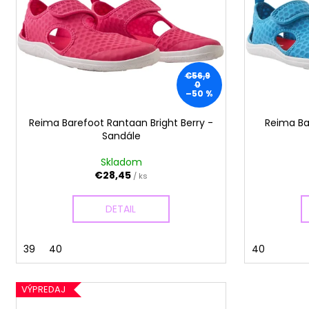
i
d
s
u
p
k
r
t
o
€56,9
o
0
d
–50 %
v
u
Reima Barefoot Rantaan Bright Berry -
Reima Ba
k
Sandále
t
o
Skladom
€28,45
/ ks
v
DETAIL
39
40
40
VÝPREDAJ