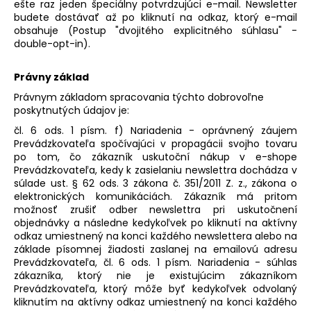
ešte raz jeden špeciálny potvrdzujúci e-mail. Newsletter
budete dostávať až po kliknutí na odkaz, ktorý e-mail
obsahuje (Postup "dvojitého explicitného súhlasu" -
double-opt-in).
Právny základ
Právnym základom spracovania týchto dobrovoľne
poskytnutých údajov je:
čl. 6 ods. 1 písm. f) Nariadenia - oprávnený záujem
Prevádzkovateľa spočívajúci v propagácii svojho tovaru
po tom, čo zákazník uskutoční nákup v e-shope
Prevádzkovateľa, kedy k zasielaniu newslettra dochádza v
súlade ust. § 62 ods. 3 zákona č. 351/2011 Z. z., zákona o
elektronických komunikáciách. Zákazník má pritom
možnosť zrušiť odber newslettra pri uskutočnení
objednávky a následne kedykoľvek po kliknutí na aktívny
odkaz umiestnený na konci každého newslettera alebo na
základe písomnej žiadosti zaslanej na emailovú adresu
Prevádzkovateľa, čl. 6 ods. 1 písm. Nariadenia - súhlas
zákazníka, ktorý nie je existujúcim zákazníkom
Prevádzkovateľa, ktorý môže byť kedykoľvek odvolaný
kliknutím na aktívny odkaz umiestnený na konci každého