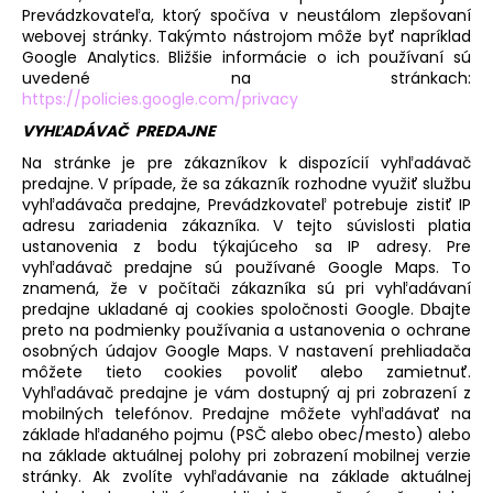
Prevádzkovateľa, ktorý spočíva v neustálom zlepšovaní
webovej stránky. Takýmto nástrojom môže byť napríklad
Google Analytics. Bližšie informácie o ich používaní sú
uvedené na stránkach:
https://policies.google.com/privacy
VYHĽADÁVAČ PREDAJNE
Na stránke je pre zákazníkov k dispozícií vyhľadávač
predajne. V prípade, že sa zákazník rozhodne využiť službu
vyhľadávača predajne, Prevádzkovateľ potrebuje zistiť IP
adresu zariadenia zákazníka. V tejto súvislosti platia
ustanovenia z bodu týkajúceho sa IP adresy. Pre
vyhľadávač predajne sú používané Google Maps. To
znamená, že v počítači zákazníka sú pri vyhľadávaní
predajne ukladané aj cookies spoločnosti Google. Dbajte
preto na podmienky používania a ustanovenia o ochrane
osobných údajov Google Maps. V nastavení prehliadača
môžete tieto cookies povoliť alebo zamietnuť.
Vyhľadávač predajne je vám dostupný aj pri zobrazení z
mobilných telefónov. Predajne môžete vyhľadávať na
základe hľadaného pojmu (PSČ alebo obec/mesto) alebo
na základe aktuálnej polohy pri zobrazení mobilnej verzie
stránky. Ak zvolíte vyhľadávanie na základe aktuálnej