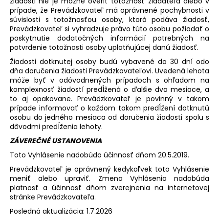
žiadosti nie je možné overiť totožnosť žiadateľa alebo v
prípade, že Prevádzkovateľ má oprávnené pochybnosti v
súvislosti s totožnosťou osoby, ktorá podáva žiadosť,
Prevádzkovateľ si vyhradzuje právo túto osobu požiadať o
poskytnutie dodatočných informácií potrebných na
potvrdenie totožnosti osoby uplatňujúcej danú žiadosť.
Žiadosti dotknutej osoby budú vybavené do 30 dní odo
dňa doručenia žiadosti Prevádzkovateľovi. Uvedená lehota
môže byť v odôvodnených prípadoch s ohľadom na
komplexnosť žiadostí predĺžená o ďalšie dva mesiace, a
to aj opakovane. Prevádzkovateľ je povinný v takom
prípade informovať o každom takom predĺžení dotknutú
osobu do jedného mesiaca od doručenia žiadosti spolu s
dôvodmi predĺženia lehoty.
ZÁVEREČNÉ USTANOVENIA
Toto Vyhlásenie nadobúda účinnosť dňom 20.5.2019.
Prevádzkovateľ je oprávnený kedykoľvek toto Vyhlásenie
meniť alebo upraviť. Zmena Vyhlásenia nadobúda
platnosť a účinnosť dňom zverejnenia na internetovej
stránke Prevádzkovateľa.
Posledná aktualizácia: 1.7.2026