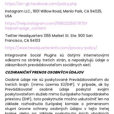
https://en-gb.facebook.com/policy.php
Instagram LLC., 1601 Willow Road, Menlo Park, CA 94025,
USA
https://help.instagram.com/519522125107875?
helpref=page_content
Twitter Headquarters 1355 Market St. Ste. 900 San
Francisco, CA 94103
https://www.headquartersinfo.com/privacy-policy/
Integrované Social Plugins sú čistými internetovými
odkazmi na stránky tretích strán, a neposkytujú údaje o
zákazníkoch prevádzkovateľom sociálnych sietí.
CEZHRANIČNÝ PRENOS OSOBNÝCH ÚDAJOV
Osobné údaje nie sú poskytované Prevádzkovateľom do
tretích krajín (mimo územia EÚ/EHP). V prípade, ak by
Prevádzkovateľ osobné údaje poskytol svojim
poskytovateľom služieb mimo Európskeho hospodárskeho
priestoru (EHP), toto poskytnutie možno uskutočniť len na
základe rozhodnutia Európskej komisie o primeranom
stupni úrovne ochrany osobných údajov v tejto tretej
krajine alebo na základe poskytnutia iných vhodných