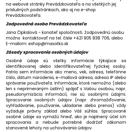
č
na webové stránky Prevádzkovateľa a na všetkých jej
a
príslušných podstránkach, ako aj na e-shop
m
Prevádzkovateľa.
e
Zodpovedná osoba Prevádzkovateľa
Jana Čipkalová - konateľ spoločnosti. Zodpovednú osobu
možno kontaktovať na tel. čísle +421 905 838 706, alebo
E-mailom: eshop@maxatko.sk
Zásady spracovania osobných údajov
Osobné údaje sú všetky informácie týkajúce sa
identifikovanej alebo identifikovateľnej fyzickej osoby.
Patria sem informácie ako meno, vek, adresa, telefónne
číslo, dátum narodenia, e-mailová adresa, adresa IP alebo
správanie používateľa. Informácie, ktoré nemožno (alebo
len s neprimeraným úsilím) spájať s Vašou osobou, napr.
pseudonymizácia informácií, nie sú osobnými údajmi.
Spracovanie osobných údajov (napr. zhromažďovanie,
vyhľadávanie, používanie, ukladanie alebo prenos) vždy
vyžaduje právny základ alebo Váš súhlas. Spracované
osobné údaje sa vymažú hneď, ako je naplnený účel ich
spracovania a nebude potrebné dodržať zákonom
stanovené lehoty na uchovávania údajov.