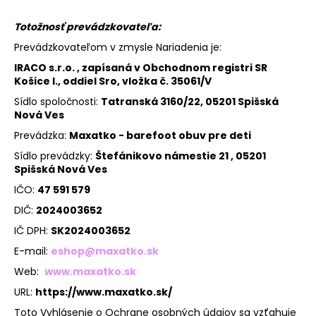
á
Totožnosť prevádzkovateľa:
j
Prevádzkovateľom v zmysle Nariadenia je:
s
IRACO s.r.o. , zapísaná v Obchodnom registri SR
ť
Košice I., oddiel Sro, vložka č. 35061/V
?
Sídlo spoločnosti:
Tatranská 3160/22
, 05201 Spišská
Nová Ves
Prevádzka:
Maxatko - barefoot obuv pre deti
Sídlo prevádzky:
Štefánikovo námestie 21 , 05201
HĽADAŤ
Spišská Nová Ves
IČO:
47 591 579
DIČ:
2024003652
O
IČ DPH:
SK2024003652
d
E-mail:
eshop@maxatko.sk
p
o
Web:
www.maxatko.sk
r
URL:
https://www.maxatko.sk/
ú
Toto Vyhlásenie o Ochrane osobných údajov sa vzťahuje