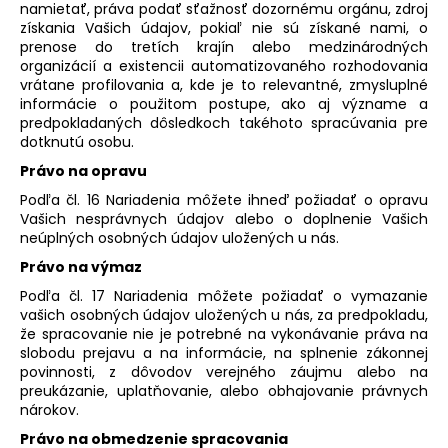
namietať, práva podať sťažnosť dozornému orgánu, zdroj
získania Vašich údajov, pokiaľ nie sú získané nami, o
prenose do tretích krajín alebo medzinárodných
organizácií a existencii automatizovaného rozhodovania
vrátane profilovania a, kde je to relevantné, zmysluplné
informácie o použitom postupe, ako aj význame a
predpokladaných dôsledkoch takéhoto spracúvania pre
dotknutú osobu.
Právo na opravu
Podľa čl. 16 Nariadenia môžete ihneď požiadať o opravu
Vašich nesprávnych údajov alebo o doplnenie Vašich
neúplných osobných údajov uložených u nás.
Právo na výmaz
Podľa čl. 17 Nariadenia môžete požiadať o vymazanie
vašich osobných údajov uložených u nás, za predpokladu,
že spracovanie nie je potrebné na vykonávanie práva na
slobodu prejavu a na informácie, na splnenie zákonnej
povinnosti, z dôvodov verejného záujmu alebo na
preukázanie, uplatňovanie, alebo obhajovanie právnych
nárokov.
Právo na obmedzenie spracovania