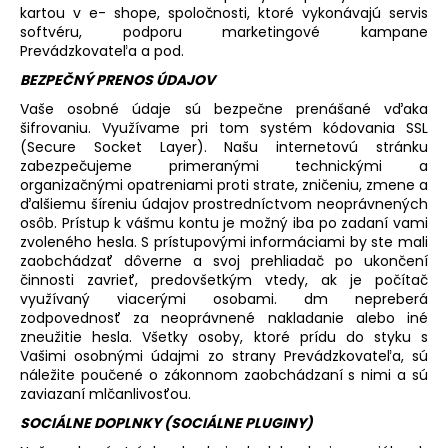
kartou v e- shope, spoločnosti, ktoré vykonávajú servis
softvéru, podporu marketingové kampane
Prevádzkovateľa a pod.
BEZPEČNÝ PRENOS ÚDAJOV
Vaše osobné údaje sú bezpečne prenášané vďaka
šifrovaniu. Využívame pri tom systém kódovania SSL
(Secure Socket Layer). Našu internetovú stránku
zabezpečujeme primeranými technickými a
organizačnými opatreniami proti strate, zničeniu, zmene a
ďalšiemu šíreniu údajov prostredníctvom neoprávnených
osôb. Prístup k vášmu kontu je možný iba po zadaní vami
zvoleného hesla. S prístupovými informáciami by ste mali
zaobchádzať dôverne a svoj prehliadač po ukončení
činnosti zavrieť, predovšetkým vtedy, ak je počítač
využívaný viacerými osobami. dm nepreberá
zodpovednosť za neoprávnené nakladanie alebo iné
zneužitie hesla. Všetky osoby, ktoré prídu do styku s
Vašimi osobnými údajmi zo strany Prevádzkovateľa, sú
náležite poučené o zákonnom zaobchádzaní s nimi a sú
zaviazaní mlčanlivosťou.
SOCIÁLNE DOPLNKY (SOCIÁLNE PLUGINY)