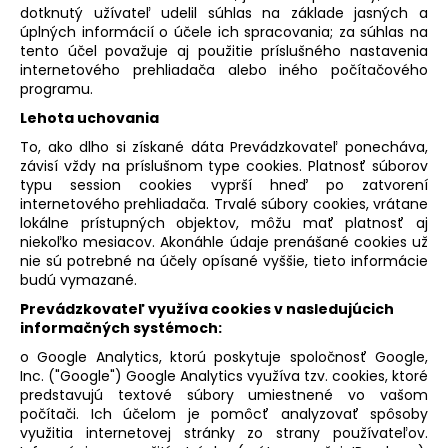
dotknutý užívateľ udelil súhlas na základe jasných a
úplných informácií o účele ich spracovania; za súhlas na
tento účel považuje aj použitie príslušného nastavenia
internetového prehliadača alebo iného počítačového
programu.
Lehota uchovania
To, ako dlho si získané dáta Prevádzkovateľ ponecháva,
závisí vždy na príslušnom type cookies. Platnosť súborov
typu session cookies vyprší hneď po zatvorení
internetového prehliadača. Trvalé súbory cookies, vrátane
lokálne prístupných objektov, môžu mať platnosť aj
niekoľko mesiacov. Akonáhle údaje prenášané cookies už
nie sú potrebné na účely opísané vyššie, tieto informácie
budú vymazané.
Prevádzkovateľ využíva cookies v nasledujúcich
informačných systémoch:
o Google Analytics, ktorú poskytuje spoločnosť Google,
Inc. ("Google") Google Analytics využíva tzv. cookies, ktoré
predstavujú textové súbory umiestnené vo vašom
počítači. Ich účelom je pomôcť analyzovať spôsoby
využitia internetovej stránky zo strany používateľov.