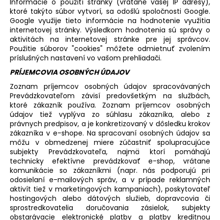
Informácie o použití stránky (vrátane vašej IP adresy),
ktoré takýto súbor vytvorí, sa odošlú spoločnosti Google.
Google využije tieto informácie na hodnotenie využitia
internetovej stránky. Výsledkom hodnotenia sú správy o
aktivitách na internetovej stránke pre jej správcov.
Použitie súborov "cookies" môžete odmietnuť zvolením
príslušných nastavení vo vašom prehliadači.
PRÍJEMCOVIA OSOBNÝCH ÚDAJOV
Zoznam príjemcov osobných údajov spracovávaných
Prevádzkovateľom závisí predovšetkým na službách,
ktoré zákazník používa. Zoznam príjemcov osobných
údajov tiež vyplýva zo súhlasu zákazníka, alebo z
právnych predpisov, a je konkretizovaný v dôsledku krokov
zákazníka v e-shope. Na spracovaní osobných údajov sa
môžu v obmedzenej miere zúčastniť spolupracujúce
subjekty Prevádzkovateľa, najmä ktorí pomáhajú
technicky efektívne prevádzkovať e-shop, vrátane
komunikácie so zákazníkmi (napr. nás podporujú pri
odosielaní e-mailových správ, a v prípade reklamných
aktivít tiež v marketingových kampaniach), poskytovateľ
hostingových alebo dátových služieb, dopravcovia či
sprostredkovatelia doručovania zásielok, subjekty
obstarávacie elektronické platby a platby kreditnou