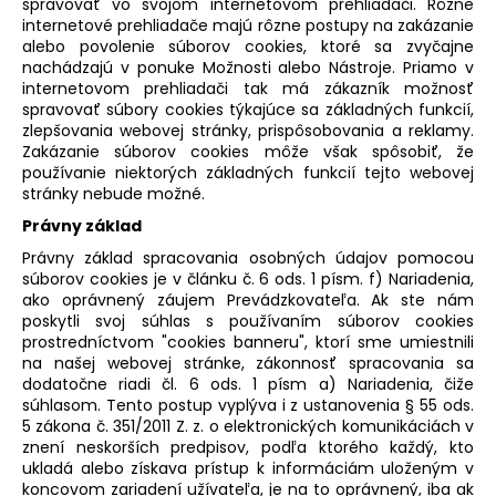
spravovať vo svojom internetovom prehliadači. Rôzne
internetové prehliadače majú rôzne postupy na zakázanie
alebo povolenie súborov cookies, ktoré sa zvyčajne
nachádzajú v ponuke Možnosti alebo Nástroje. Priamo v
internetovom prehliadači tak má zákazník možnosť
spravovať súbory cookies týkajúce sa základných funkcií,
zlepšovania webovej stránky, prispôsobovania a reklamy.
Zakázanie súborov cookies môže však spôsobiť, že
používanie niektorých základných funkcií tejto webovej
stránky nebude možné.
Právny základ
Právny základ spracovania osobných údajov pomocou
súborov cookies je v článku č. 6 ods. 1 písm. f) Nariadenia,
ako oprávnený záujem Prevádzkovateľa. Ak ste nám
poskytli svoj súhlas s používaním súborov cookies
prostredníctvom "cookies banneru", ktorí sme umiestnili
na našej webovej stránke, zákonnosť spracovania sa
dodatočne riadi čl. 6 ods. 1 písm a) Nariadenia, čiže
súhlasom. Tento postup vyplýva i z ustanovenia § 55 ods.
5 zákona č. 351/2011 Z. z. o elektronických komunikáciách v
znení neskorších predpisov, podľa ktorého každý, kto
ukladá alebo získava prístup k informáciám uloženým v
koncovom zariadení užívateľa, je na to oprávnený, iba ak