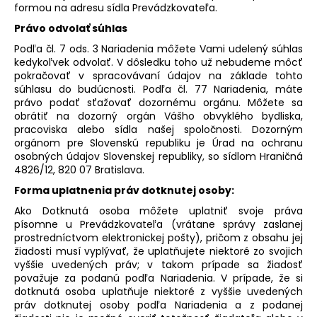
formou na adresu sídla Prevádzkovateľa.
Právo odvolať súhlas
Podľa čl. 7 ods. 3 Nariadenia môžete Vami udelený súhlas
kedykoľvek odvolať. V dôsledku toho už nebudeme môcť
pokračovať v spracovávaní údajov na základe tohto
súhlasu do budúcnosti. Podľa čl. 77 Nariadenia, máte
právo podať sťažovať dozornému orgánu. Môžete sa
obrátiť na dozorný orgán Vášho obvyklého bydliska,
pracoviska alebo sídla našej spoločnosti. Dozorným
orgánom pre Slovenskú republiku je Úrad na ochranu
osobných údajov Slovenskej republiky, so sídlom Hraničná
4826/12, 820 07 Bratislava.
Forma uplatnenia práv dotknutej osoby:
Ako Dotknutá osoba môžete uplatniť svoje práva
písomne u Prevádzkovateľa (vrátane správy zaslanej
prostredníctvom elektronickej pošty), pričom z obsahu jej
žiadosti musí vyplývať, že uplatňujete niektoré zo svojich
vyššie uvedených práv; v takom prípade sa žiadosť
považuje za podanú podľa Nariadenia. V prípade, že si
dotknutá osoba uplatňuje niektoré z vyššie uvedených
práv dotknutej osoby podľa Nariadenia a z podanej