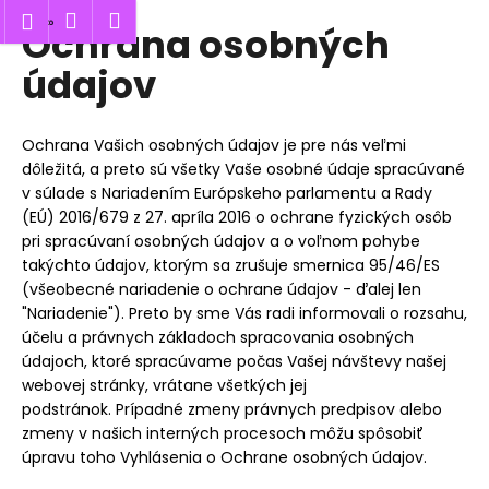
K
Hľadať
Nákupný
Menu
Prihlásenie
Ochrana osobných
Prejsť
o
Späť
Späť
na
košík
š
údajov
obsah
í
Č
k
o
Ochrana Vašich osobných údajov je pre nás veľmi
dôležitá, a preto sú všetky Vaše osobné údaje spracúvané
p
v súlade s Nariadením Európskeho parlamentu a Rady
o
(EÚ) 2016/679 z 27. apríla 2016 o ochrane fyzických osôb
t
pri spracúvaní osobných údajov a o voľnom pohybe
r
takýchto údajov, ktorým sa zrušuje smernica 95/46/ES
e
(všeobecné nariadenie o ochrane údajov - ďalej len
b
"Nariadenie"). Preto by sme Vás radi informovali o rozsahu,
účelu a právnych základoch spracovania osobných
u
údajoch, ktoré spracúvame počas Vašej návštevy našej
j
webovej stránky, vrátane všetkých jej
e
podstránok. Prípadné zmeny právnych predpisov alebo
t
zmeny v našich interných procesoch môžu spôsobiť
e
úpravu toho Vyhlásenia o Ochrane osobných údajov.
n