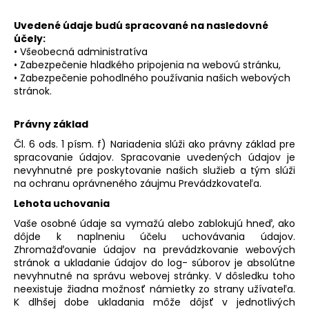
Uvedené údaje budú spracované na nasledovné
účely:
• Všeobecná administratíva
• Zabezpečenie hladkého pripojenia na webovú stránku,
• Zabezpečenie pohodlného používania našich webových
stránok.
Právny základ
Čl. 6 ods. 1 písm. f) Nariadenia slúži ako právny základ pre
spracovanie údajov. Spracovanie uvedených údajov je
nevyhnutné pre poskytovanie našich služieb a tým slúži
na ochranu oprávneného záujmu Prevádzkovateľa.
Lehota uchovania
Vaše osobné údaje sa vymažú alebo zablokujú hneď, ako
dôjde k naplneniu účelu uchovávania údajov.
Zhromažďovanie údajov na prevádzkovanie webových
stránok a ukladanie údajov do log- súborov je absolútne
nevyhnutné na správu webovej stránky. V dôsledku toho
neexistuje žiadna možnosť námietky zo strany užívateľa.
K dlhšej dobe ukladania môže dôjsť v jednotlivých