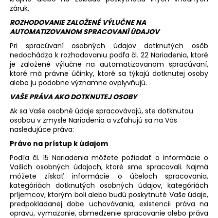
záruk.
ROZHODOVANIE ZALOŽENÉ VÝLUČNE NA
AUTOMATIZOVANOM SPRACOVANÍ ÚDAJOV
Pri spracúvaní osobných údajov dotknutých osôb
nedochádza k rozhodovaniu podľa čl. 22 Nariadenia, ktoré
je založené výlučne na automatizovanom spracúvaní,
ktoré má právne účinky, ktoré sa týkajú dotknutej osoby
alebo ju podobne významne ovplyvňujú.
VAŠE PRÁVA AKO DOTKNUTEJ OSOBY
Ak sa Vaše osobné údaje spracovávajú, ste dotknutou
osobou v zmysle Nariadenia a vzťahujú sa na Vás
nasledujúce práva:
Právo na prístup k údajom
Podľa čl. 15 Nariadenia môžete požiadať o informácie o
Vašich osobných údajoch, ktoré sme spracovali. Najmä
môžete získať informácie o účeloch spracovania,
kategóriách dotknutých osobných údajov, kategóriách
príjemcov, ktorým boli alebo budú poskytnuté Vaše údaje,
predpokladanej dobe uchovávania, existencii práva na
opravu, vymazanie, obmedzenie spracovanie alebo práva