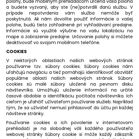
polohy, bude mobilným prehliadačom určená vaša poloha
a budete vyzvaný, aby ste (ne)potvrdili danú službu. V
prípade nepotvrdenia vám služba nemôže byť
poskytnutá. Ak nám dovolíte použiť informácie o vašej
polohe, budú tieto zohľadnené pri vyhľadávaní predajne.
Informácie sú využité výlučne na vašu lokalizáciu na
mape a zobrazenie predajne. Určovanie polohy si môžete
deaktivovať vo svojom mobilnom telefóne.
COOKIES
V niektorých oblastiach našich webových stránok
používame tzv. súbory cookies. Súbory cookies nám
uľahčujú navigáciu a tiež pomáhajú identifikovať obzvlášť
populárne oblasti našich webových stránok. Súbory
cookies sú malé súbory uložené na pevnom disku
návštevníka. Umožňujú uloženie informácií na určité
časové obdobie a identifikáciu počítača návštevníka. Ich
cieľom je uľahčiť užívateľom používanie služieb. Napríklad
tým, že sa užívateľ nemusí prihlasovať do účtu pri každej
návšteve stránky.
Používanie cookies a ich povolenie v internetovom
prehliadači je na slobodnej vôli každého používateľa
webovej stránky Súbory cookie si môže každý zákazník