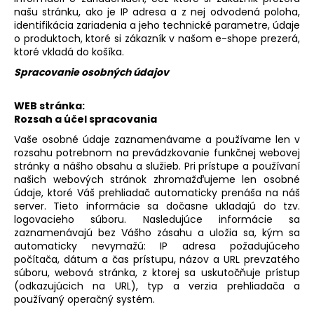
našu stránku, ako je IP adresa a z nej odvodená poloha,
identifikácia zariadenia a jeho technické parametre, údaje
o produktoch, ktoré si zákazník v našom e-shope prezerá,
ktoré vkladá do košíka.
Spracovanie osobných údajov
WEB stránka:
Rozsah a účel spracovania
Vaše osobné údaje zaznamenávame a používame len v
rozsahu potrebnom na prevádzkovanie funkčnej webovej
stránky a nášho obsahu a služieb. Pri prístupe a používaní
našich webových stránok zhromažďujeme len osobné
údaje, ktoré Váš prehliadač automaticky prenáša na náš
server. Tieto informácie sa dočasne ukladajú do tzv.
logovacieho súboru. Nasledujúce informácie sa
zaznamenávajú bez Vášho zásahu a uložia sa, kým sa
automaticky nevymažú: IP adresa požadujúceho
počítača, dátum a čas prístupu, názov a URL prevzatého
súboru, webová stránka, z ktorej sa uskutočňuje prístup
(odkazujúcich na URL), typ a verzia prehliadača a
používaný operačný systém.