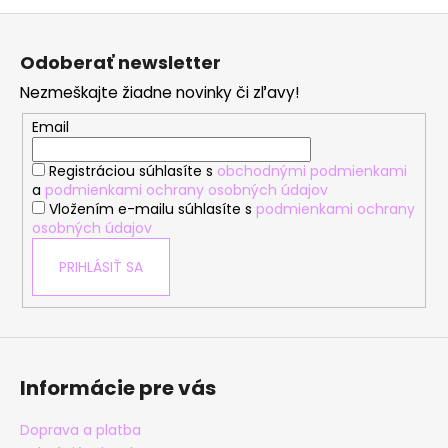
Z
á
Odoberať newsletter
p
Nezmeškajte žiadne novinky či zľavy!
ä
t
Email
i
Registráciou súhlasíte s
obchodnými podmienkami
e
a
podmienkami ochrany osobných údajov
Vložením e-mailu súhlasíte s
podmienkami ochrany
osobných údajov
PRIHLÁSIŤ SA
Informácie pre vás
Doprava a platba