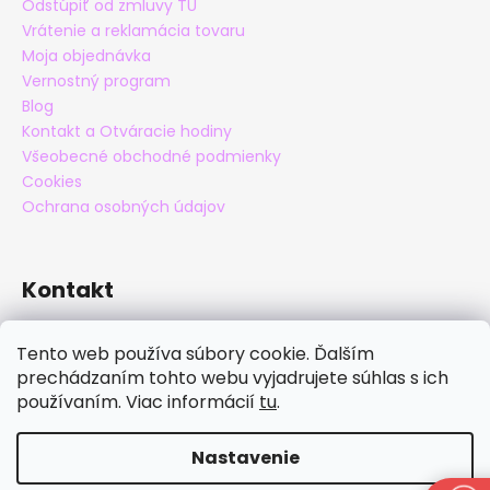
Odstúpiť od zmluvy TU
Vrátenie a reklamácia tovaru
Moja objednávka
Vernostný program
Blog
Kontakt a Otváracie hodiny
Všeobecné obchodné podmienky
Cookies
Ochrana osobných údajov
Kontakt
eshop
@
maxatko.sk
Tento web používa súbory cookie. Ďalším
+421 905 838 706
prechádzaním tohto webu vyjadrujete súhlas s ich
maxatko
používaním. Viac informácií
tu
.
maxatko_barefoot
Nastavenie
Vytvoril Shoptet