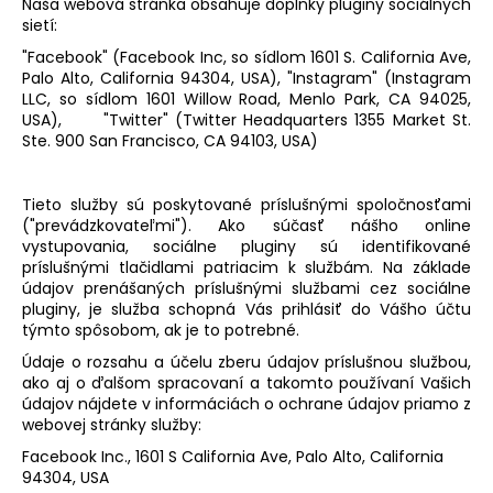
Naša webová stránka obsahuje doplnky pluginy sociálnych
sietí:
"Facebook" (Facebook Inc, so sídlom 1601 S. California Ave,
Palo Alto, California 94304, USA), "Instagram" (Instagram
LLC, so sídlom 1601 Willow Road, Menlo Park, CA 94025,
USA), "Twitter" (Twitter Headquarters 1355 Market St.
Ste. 900 San Francisco, CA 94103, USA)
Tieto služby sú poskytované príslušnými spoločnosťami
("prevádzkovateľmi"). Ako súčasť nášho online
vystupovania, sociálne pluginy sú identifikované
príslušnými tlačidlami patriacim k službám. Na základe
údajov prenášaných príslušnými službami cez sociálne
pluginy, je služba schopná Vás prihlásiť do Vášho účtu
týmto spôsobom, ak je to potrebné.
Údaje o rozsahu a účelu zberu údajov príslušnou službou,
ako aj o ďalšom spracovaní a takomto používaní Vašich
údajov nájdete v informáciách o ochrane údajov priamo z
webovej stránky služby:
Facebook Inc., 1601 S California Ave, Palo Alto, California
94304, USA