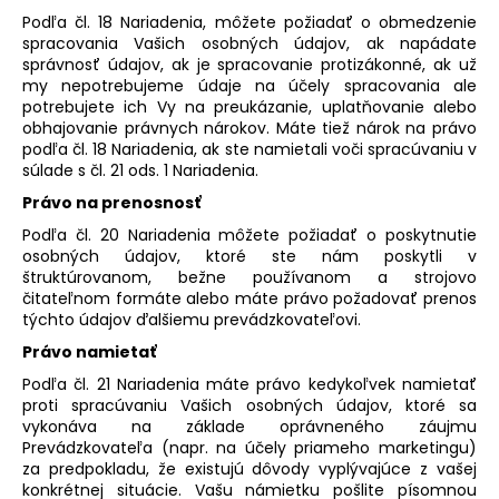
Podľa čl. 18 Nariadenia, môžete požiadať o obmedzenie
spracovania Vašich osobných údajov, ak napádate
správnosť údajov, ak je spracovanie protizákonné, ak už
my nepotrebujeme údaje na účely spracovania ale
potrebujete ich Vy na preukázanie, uplatňovanie alebo
obhajovanie právnych nárokov. Máte tiež nárok na právo
podľa čl. 18 Nariadenia, ak ste namietali voči spracúvaniu v
súlade s čl. 21 ods. 1 Nariadenia.
Právo na prenosnosť
Podľa čl. 20 Nariadenia môžete požiadať o poskytnutie
osobných údajov, ktoré ste nám poskytli v
štruktúrovanom, bežne používanom a strojovo
čitateľnom formáte alebo máte právo požadovať prenos
týchto údajov ďalšiemu prevádzkovateľovi.
Právo namietať
Podľa čl. 21 Nariadenia máte právo kedykoľvek namietať
proti spracúvaniu Vašich osobných údajov, ktoré sa
vykonáva na základe oprávneného záujmu
Prevádzkovateľa (napr. na účely priameho marketingu)
za predpokladu, že existujú dôvody vyplývajúce z vašej
konkrétnej situácie. Vašu námietku pošlite písomnou