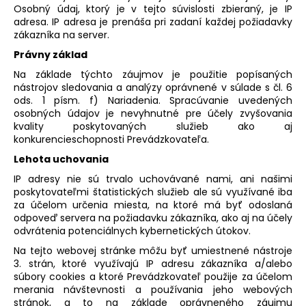
Osobný údaj, ktorý je v tejto súvislosti zbieraný, je IP
adresa. IP adresa je prenáša pri zadaní každej požiadavky
zákazníka na server.
Právny základ
Na základe týchto záujmov je použitie popísaných
nástrojov sledovania a analýzy oprávnené v súlade s čl. 6
ods. 1 písm. f) Nariadenia. Spracúvanie uvedených
osobných údajov je nevyhnutné pre účely zvyšovania
kvality poskytovaných služieb ako aj
konkurencieschopnosti Prevádzkovateľa.
Lehota uchovania
IP adresy nie sú trvalo uchovávané nami, ani našimi
poskytovateľmi štatistických služieb ale sú využívané iba
za účelom určenia miesta, na ktoré má byť odoslaná
odpoveď servera na požiadavku zákazníka, ako aj na účely
odvrátenia potenciálnych kybernetických útokov.
Na tejto webovej stránke môžu byť umiestnené nástroje
3. strán, ktoré využívajú IP adresu zákazníka a/alebo
súbory cookies a ktoré Prevádzkovateľ použije za účelom
merania návštevnosti a používania jeho webových
stránok, a to na základe oprávneného záujmu