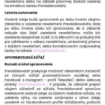
newslettera alebo na základe písomnej žiadosti zaslanej
na emailovú adresu Prevádzkovateľa.
Lehota uchovania
Osobné údaje budú spracované po dobu trvania záujmu
zákazníka o zasielanie newslettera Prevádzkovateľa, teda
po dobu trvania účelu ich spracúvania. Ak si zákazník
nebude viac želať zasielanie newsletterov, môže ich
zasielanie kedykoľvek zrušiť, a to kliknutím na príslušný link
pre odhlásenie z odberu newslettera, umiestnený priamo
v každom newsletteri, alebo kontaktovaním zodpovednej
osoby na adrese
eshop@maxatko.sk
.
SPOTREBITEĽSKÁ SÚŤAŽ
Rozsah a účel spracovania
Prevádzkovateľ poskytuje možnosť zákazníkom zúčastniť
sa rôznych súťaží prostredníctvom sociálnej siete
Facebook a Instagram - profil "Maxatko", alebo webovej
stránky
www.maxatko.sk
. V prípade, že zákazník prejaví
záujem zúčastniť sa súťaže, Prevádzkovateľ spracúva
nasledovné osobné údaje za účelom realizácie súťaže, na
udelenie výhry, na zaslanie oznámenia o výhre: údaje
uvedené vo facebookovom profile súťažiaceho, poštová