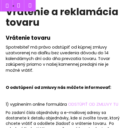
K
Hľadať
Nákupný
Menu
Prihlásenie
Vrátenie a reklamácia
Prejsť
o
Späť
Späť
na
košík
š
tovaru
obsah
í
Č
k
Vrátenie tovaru
o
p
Spotrebiteľ má právo odstúpiť od kúpnej zmluvy
o
uzatvorenej na diaľku bez uvedenia dôvodu do 14
kalendárnych dní odo dňa prevzatia tovaru. Tovar
t
zakúpený priamo v našej kamennej predajni nie je
r
možné vrátiť.
e
b
O odstúpení od zmluvy nás môžete informovať:
u
j
e
1) v
yplnením
online formulára
ODSTÚPIŤ OD ZMLUVY TU
t
Po zadaní čísla objednávky a e-mailovej adresy sa
dostanete k detailu objednávky, kde si zvolíte tovar, ktorý
e
chcete vrátiť a odošlete žiadosť o vrátenie tovaru.
Po
n