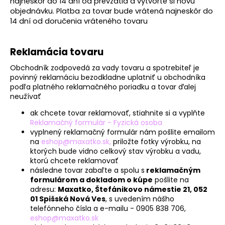
najneskôr do 14 dní od prevzatia a vytvorte si novú
objednávku. Platba za tovar bude vrátená najneskôr do
14 dní od doručenia vráteného tovaru
Reklamácia tovaru
Obchodník zodpovedá za vady tovaru a spotrebiteľ je
povinný reklamáciu bezodkladne uplatniť u obchodníka
podľa platného reklamačného poriadku a tovar ďalej
neužívať
ak chcete tovar reklamovať, stiahnite si a vyplňte
Reklamačný formulár - Fyzická osoba
vyplnený reklamačný formulár nám pošlite emailom
na
eshop@maxatko.sk,
priložte fotky výrobku, na
ktorých bude vidno celkový stav výrobku a vadu,
ktorú chcete reklamovať
následne tovar zabaľte a spolu s
reklamačným
formulárom a dokladom o kúpe
pošlite na
adresu:
Maxatko, Štefánikovo námestie 21, 052
01 Spišská Nová Ves
, s uvedením nášho
telefónneho čísla a e-mailu - 0905 838 706,
eshop@maxatko.sk