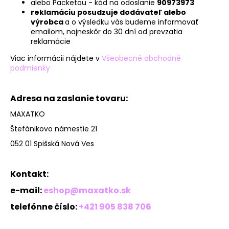
alebo Packetou - kód na odoslanie
90973973
reklamáciu posudzuje dodávateľ alebo
výrobca
a o výsledku vás budeme informovať
emailom, najneskôr do 30 dní od prevzatia
reklamácie
Viac informácii nájdete v
Všeobecné obchodné
podmienky
Adresa na zaslanie tovaru:
MAXATKO
Štefánikovo námestie 21
052 01 Spišská Nová Ves
Kontakt:
e-mail:
eshop@maxatko.sk
telefónne číslo:
+421 905 838 706