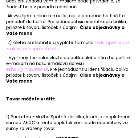
odoslaní žiadosti Vám e-mailom príde potvrdenie, že
á
žiadosť bola v poriadku odoslaná.
j
Ak využijete online formulár, nie je potrebné ho tlačiť a
prikladať do balíka. Pre jednoduchšiu identifikáciu balíka
s
priložte k tovaru lístoček s údajmi:
Číslo objednávky a
ť
Vaše meno
?
2)
alebo si stiahnite a vyplňte formulár
Odstúpenie od
zmluvy pre spotrebiteľa
Vyplnený formulár vložte do balíka alebo nám ho pošlite
e-mailom na našu emailovú adresu
eshop@maxatko.sk
. Pre jednoduchšiu identifikáciu balíka
HĽADAŤ
priložte k tovaru lístoček s údajmi:
Číslo objednávky a
Vaše meno
O
Tovar môžete vrátiť:
d
p
1) Packetou - služba Spätná zásielka, ktorá je spoplatnená
o
sumou 2,90€ a tento poplatok vám bude odpočítaný zo
r
sumy za vrátený tovar
ú