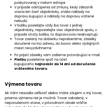
poskytovanej v našom eshope
V prípade odstúpenia od zmluvy, kedy zákazník
vracia len časť objednávky, znáša náklady na
dopravu kupujúci a náklady na dopravu vrátené
nebudú
V balíku posielajte vždy iba tovar z jednej
objednávky, neposielajte viac objednávok spolu, v
prípade straty balíka, to dopravcovia neakceptujú
Tovar zaslaný na dobierku nepreberáme, zásielky
doručené na inú adresu, do boxov alebo výdajných
miest nevyzdvihneme
Po prijatí zásielky vám zašleme potvrdzujúci e-mail.
Platbu
posielame späť na účet
kupujúceho
najneskôr do 14 dní od doručenia
vráteného tovaru
Výmena tovaru
Ak Vám nesadla veľkosť alebo máte záujem o iný tovar,
priama výmena nie je možná. Tovar zabalený, v
neporušenom stave, v pôvodnom obale vráťte