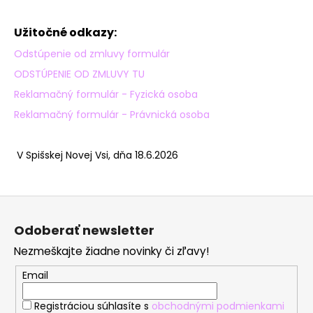
Užitočné odkazy:
Odstúpenie od zmluvy formulár
ODSTÚPENIE OD ZMLUVY TU
Reklamačný formulár - Fyzická osoba
Reklamačný formulár - Právnická osoba
V Spišskej Novej Vsi, dňa 18.6.2026
Z
á
Odoberať newsletter
p
Nezmeškajte žiadne novinky či zľavy!
ä
t
Email
i
Registráciou súhlasíte s
obchodnými podmienkami