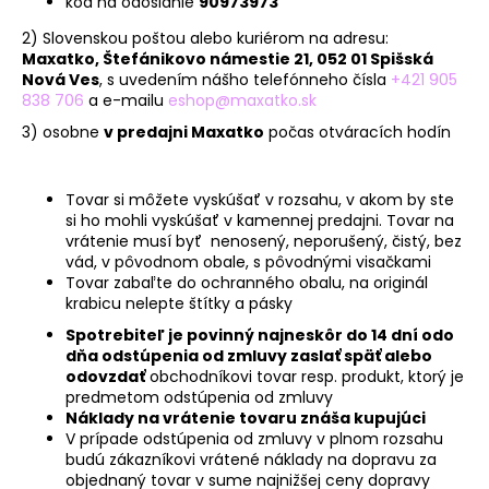
č
kód na odoslanie
90973973
a
2) Slovenskou poštou alebo kuriérom na adresu:
m
Maxatko, Štefánikovo námestie 21, 052 01 Spišská
e
Nová Ves
, s uvedením nášho telefónneho čísla
+421 905
838 706
a e-mailu
eshop@maxatko.sk
3) osobne
v predajni Maxatko
počas otváracích hodín
Tovar si môžete vyskúšať v rozsahu, v akom by ste
si ho mohli vyskúšať v kamennej predajni. Tovar na
vrátenie musí byť nenosený, neporušený, čistý, bez
vád, v pôvodnom obale, s pôvodnými visačkami
Tovar zabaľte do ochranného obalu, na originál
krabicu nelepte štítky a pásky
Spotrebiteľ je povinný najneskôr do 14 dní odo
dňa odstúpenia od zmluvy zaslať späť alebo
odovzdať
obchodníkovi tovar resp. produkt, ktorý je
predmetom odstúpenia od zmluvy
Náklady na vrátenie tovaru znáša kupujúci
V prípade odstúpenia od zmluvy v plnom rozsahu
budú zákazníkovi vrátené náklady na dopravu za
objednaný tovar v sume najnižšej ceny dopravy