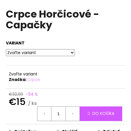
á
Crpce Horčicové -
j
Capačky
s
ť
?
VARIANT
HĽADAŤ
Zvoľte variant
Značka:
Crpce
O
€32,90
–54 %
€15
d
/ ks
p
Jednotková
o
DO KOŠÍKA
cena:
r
ú