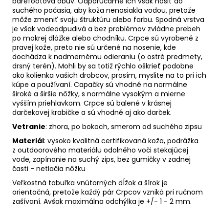
barefootová obuv. Odporúčame ich však nosiť do
suchého počasia, aby koža nenasiakla vodou, pretože
môže zmeniť svoju štruktúru alebo farbu. Spodná vrstva
je však vodeodpudivá a bez problémov zvládne prebeh
po mokrej dlážke alebo chodníku. Crpce sú vyrobené z
pravej kože, preto nie sú určené na nosenie, kde
dochádza k nadmernému odieraniu (o ostré predmety,
drsný terén). Mohli by sa totiž rýchlo oškrieť podobne
ako kolienka vašich drobcov, prosím, myslite na to pri ich
kúpe a používaní. Capačky sú vhodné na normálne
široké a širšie nôžky, s normálne vysokým a mierne
vyšším priehlavkom. Crpce sú balené v krásnej
darčekovej krabičke a sú vhodné aj ako darček.
Vetranie
: zhora, po bokoch, smerom od suchého zipsu
Materiál
: vysoko kvalitná certifikovaná koža, podrážka
z outdoorového materiálu odolného voči stekajúcej
vode, zapínanie na suchý zips, bez gumičky v zadnej
časti - netlačia nôžku
Veľkostná tabuľka vnútorných dĺžok a šírok je
orientačná, pretože každý pár Crpcov vzniká pri ručnom
zašívaní. Avšak maximálna odchýlka je +/- 1 - 2 mm.