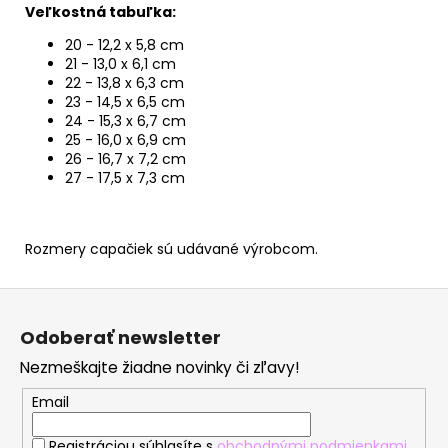
Veľkostná tabuľka:
20 - 12,2 x 5,8 cm
21 -
13,0 x
6,1 cm
22 -
13,8 x
6,3 cm
23 -
14,5 x
6,5 cm
24 -
15,3 x
6,7 cm
2
5 -
16,0 x
6,9 cm
26 -
16,7 x
7,2 cm
27 -
17,5 x
7,3 cm
Rozmery capačiek sú udávané výrobcom.
Z
á
Odoberať newsletter
p
Nezmeškajte žiadne novinky či zľavy!
ä
t
Email
i
Registráciou súhlasíte s
obchodnými podmienkami