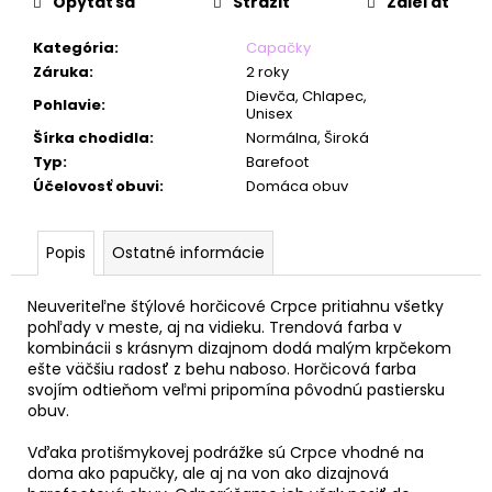
č
Opýtať sa
Strážiť
Zdieľať
a
m
Kategória
:
Capačky
e
Záruka
:
2 roky
Dievča, Chlapec,
Pohlavie
:
Unisex
Šírka chodidla
:
Normálna, Široká
Typ
:
Barefoot
Účelovosť obuvi
:
Domáca obuv
Popis
Ostatné informácie
Neuveriteľne štýlové horčicové Crpce pritiahnu všetky
pohľady v meste, aj na vidieku. Trendová farba v
kombinácii s krásnym dizajnom dodá malým krpčekom
ešte väčšiu radosť z behu naboso. Horčicová farba
svojím odtieňom veľmi pripomína pôvodnú pastiersku
obuv.
Vďaka protišmykovej podrážke sú Crpce vhodné na
doma ako papučky, ale aj na von ako dizajnová