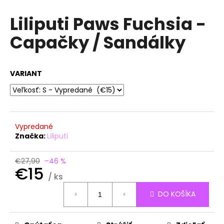
á
Liliputi Paws Fuchsia -
j
Capačky / Sandálky
s
ť
?
VARIANT
HĽADAŤ
Vypredané
Značka:
Liliputi
O
€27,90
–46 %
€15
d
/ ks
p
Jednotková
o
DO KOŠÍKA
cena:
r
ú