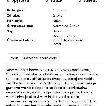
č
Opýtať sa
Strážiť
Zdieľať
a
m
Kategória
:
Capačky
e
Záruka
:
2 roky
Pohlavie
:
Dievča
Šírka chodidla
:
Normálna, Široká
Typ
:
Barefoot
Domáca obuv,
Účelovosť obuvi
:
Vychádzková obuv
letná
Popis
Ostatné informácie
Nový model s inovatívnou, 4-vrstvovou podrážkou.
Capačky sú vyrobené z kvalitnej, prírodnej kože nappa a
sú ideálne pre začínajúcich chodcov, ale aj pre väčšie
detičky. Pr
otišmykové vlastnosti podrážky zabezpečuje
gumená vrstva nalepená na špeciálnu priedušnú
vegánsku kožu, vnútorná podšívka je z pravej kože a
medzi nimi je ešte 3 mm hrubá vložka, ktorá
zabezpečuje tepelnú izoláciu a tlmí nárazy pri chôdzi a
behaní po tvrdšom povrchu.
Vďaka gumičke sa ľahko