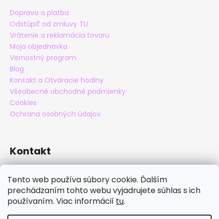
Doprava a platba
Odstúpiť od zmluvy TU
Vrátenie a reklamácia tovaru
Moja objednávka
Vernostný program
Blog
Kontakt a Otváracie hodiny
Všeobecné obchodné podmienky
Cookies
Ochrana osobných údajov
Kontakt
eshop
@
maxatko.sk
Tento web používa súbory cookie. Ďalším
+421 905 838 706
prechádzaním tohto webu vyjadrujete súhlas s ich
maxatko
používaním. Viac informácií
tu
.
maxatko_barefoot