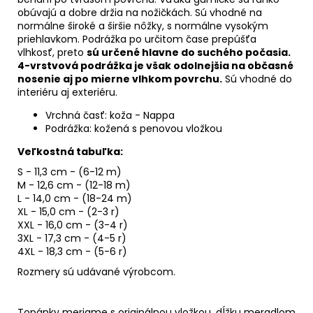
obúvajú a dobre držia na nožičkách. Sú vhodné na
normálne široké a širšie nôžky, s normálne vysokým
priehlavkom.
Podrážka po určitom čase prepúšťa
vlhkosť, preto
sú určené hlavne do suchého počasia.
4-vrstvová podrážka je však odolnejšia na občasné
nosenie aj po mierne vlhkom povrchu.
Sú vhodné do
interiéru aj exteriéru.
Vrchná časť: koža - Nappa
Podrážka: kožená s penovou vložkou
Veľkostná tabuľka:
S - 11,3 cm - (6-12 m)
M - 12,6 cm - (12-18 m)
L - 14,0 cm - (18-24 m)
XL - 15,0 cm - (2-3 r)
XXL - 16,0 cm - (3-4 r)
3XL - 17,3 cm - (4-5 r)
4XL - 18,3 cm - (5-6 r)
Rozmery sú udávané výrobcom.
Topánky meriame s originálnou vložkou, dĺžku meradlom