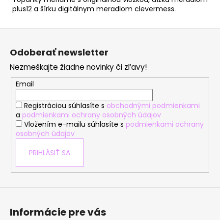
plus12 a šírku digitálnym meradlom clevermess.
Z
á
Odoberať newsletter
p
Nezmeškajte žiadne novinky či zľavy!
ä
t
Email
i
Registráciou súhlasíte s
obchodnými podmienkami
e
a
podmienkami ochrany osobných údajov
Vložením e-mailu súhlasíte s
podmienkami ochrany
osobných údajov
PRIHLÁSIŤ SA
Informácie pre vás