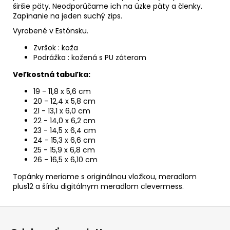
širšie päty. Neodporúčame ich na úzke päty a členky.
Zapínanie na jeden suchý zips.
Vyrobené v Estónsku.
Zvršok : koža
Podrážka : kožená s PU záterom
Veľkostná tabuľka:
19 - 11,8 x 5,6 cm
20 - 12,4 x 5,8 cm
21 - 13,1 x 6,0 cm
22 - 14,0 x 6,2 cm
23 - 14,5 x 6,4 cm
24 - 15,3 x 6,6 cm
25 - 15,9 x 6,8 cm
26 - 16,5 x 6,10 cm
Topánky meriame s originálnou vložkou, meradlom
plus12 a šírku digitálnym meradlom clevermess.
Z
á