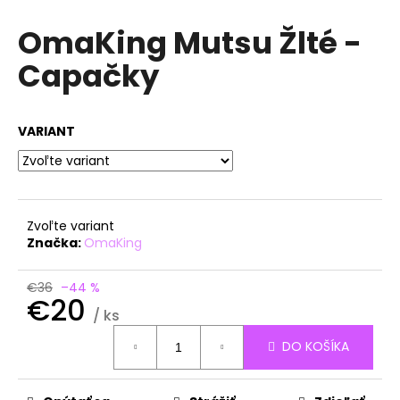
á
OmaKing Mutsu Žlté -
j
Capačky
s
ť
?
VARIANT
HĽADAŤ
Zvoľte variant
Značka:
OmaKing
O
€36
–44 %
€20
d
/ ks
p
Jednotková
o
DO KOŠÍKA
cena:
r
ú