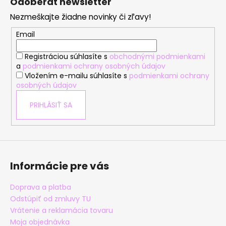
Odoberať newsletter
p
Nezmeškajte žiadne novinky či zľavy!
ä
t
Email
i
Registráciou súhlasíte s
obchodnými podmienkami
e
a
podmienkami ochrany osobných údajov
Vložením e-mailu súhlasíte s
podmienkami ochrany
osobných údajov
PRIHLÁSIŤ SA
Informácie pre vás
Doprava a platba
Odstúpiť od zmluvy TU
Vrátenie a reklamácia tovaru
Moja objednávka