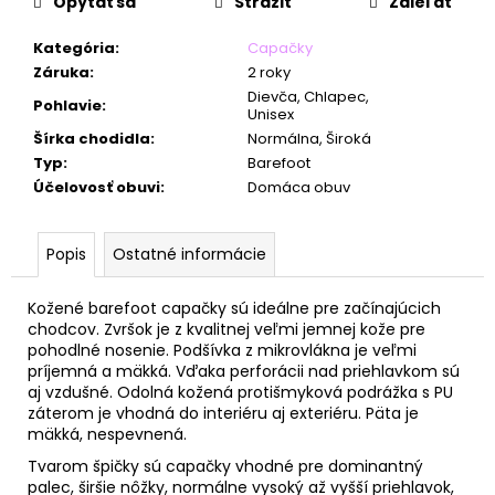
č
Opýtať sa
Strážiť
Zdieľať
a
m
Kategória
:
Capačky
e
Záruka
:
2 roky
Dievča, Chlapec,
Pohlavie
:
Unisex
Šírka chodidla
:
Normálna, Široká
Typ
:
Barefoot
Účelovosť obuvi
:
Domáca obuv
Popis
Ostatné informácie
Kožené barefoot capačky sú ideálne pre začínajúcich
chodcov. Zvršok je z kvalitnej veľmi jemnej kože pre
pohodlné nosenie. Podšívka z mikrovlákna je veľmi
príjemná a mäkká. Vďaka perforácii nad priehlavkom sú
aj vzdušné.
Odolná kožená protišmyková podrážka s PU
záterom je vhodná do interiéru aj exteriéru. Päta je
mäkká, nespevnená.
Tvarom špičky sú capačky vhodné pre dominantný
palec, širšie nôžky, normálne vysoký až vyšší priehlavok,