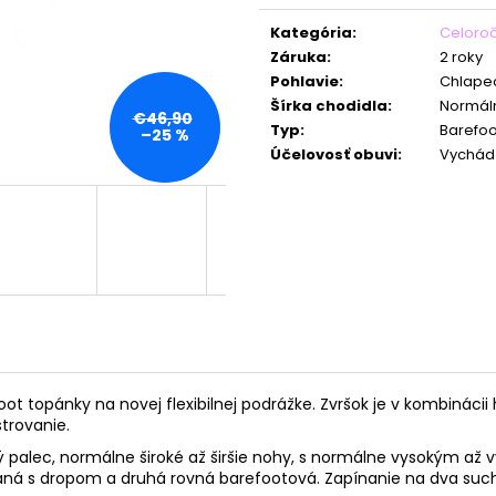
Jednotková
cena:
Kategória
:
Celoro
Záruka
:
2 roky
Pohlavie
:
Chlape
Šírka chodidla
:
Normáln
€46,90
Typ
:
Barefoo
–25 %
Účelovosť obuvi
:
Vychád
oot topánky na novej flexibilnej podrážke. Zvršok je v kombinác
strovanie.
alec, normálne široké až širšie nohy, s normálne vysokým až 
vaná s dropom a druhá rovná barefootová. Zapínanie na dva such