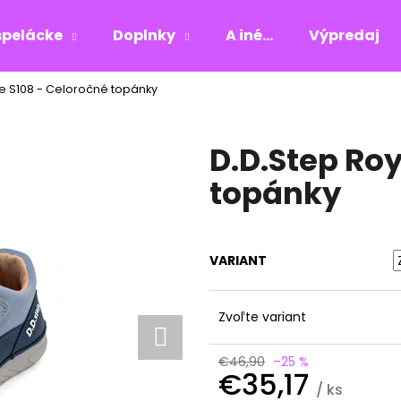
pelácke
Doplnky
A iné...
Výpredaj
ue S108 - Celoročné topánky
Čo potrebujete nájsť?
D.D.Step Roy
HĽADAŤ
topánky
Odporúčame
VARIANT
Zvoľte variant
€46,90
–25 %
€35,17
/ ks