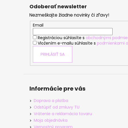
á
Odoberať newsletter
p
Nezmeškajte žiadne novinky či zľavy!
ä
t
Email
i
Registráciou súhlasíte s
obchodnými podmie
e
Vložením e-mailu súhlasíte s
podmienkami o
PRIHLÁSIŤ SA
Informácie pre vás
Doprava a platba
Odstúpiť od zmluvy TU
Vrátenie a reklamácia tovaru
Moja objednávka
Vernostný program