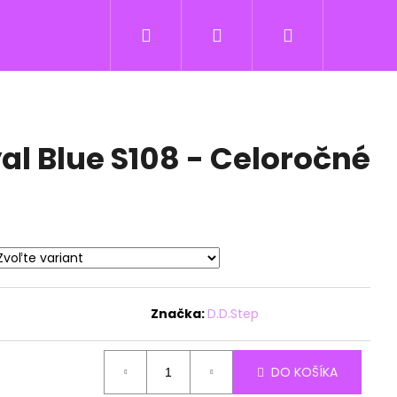
Hľadať
Prihlásenie
Nákupný
košík
al Blue S108 - Celoročné
Značka:
D.D.Step
DO KOŠÍKA