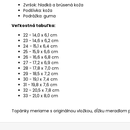
Zvršok: hladká a brúsená koža
Podšívka: koža
Podrážka: guma
Veľkostná tabuľka:
22 - 14,0 x 6,1 cm
23 - 14,6 x 6,2 cm
24 - 15,1 x 6,4 cm
25 - 15,9 x 6,6 cm
26 - 16,6 x 6,8 cm
27 - 17,2 x 6,9 cm
28 - 17,8 x 7,0 cm
29 - 18,5 x 7,2 cm
30 - 19,1 x 7,4 cm
31 - 19,8 x 7,6 cm
32 - 20,5 x 7,8 cm
33 - 21,0 x 8,0 cm
Topánky meriame s originálnou vložkou, dĺžku meradlom p
Z