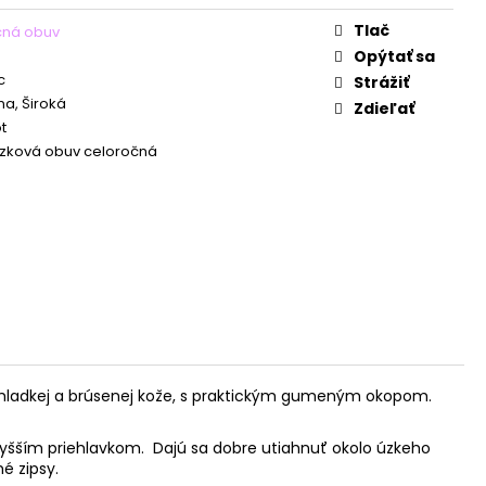
Tlač
čná obuv
Opýtať sa
c
Strážiť
a, Široká
Zdieľať
t
zková obuv celoročná
ii hladkej a brúsenej kože, s praktickým gumeným okopom.
vyšším priehlavkom.
Dajú sa dobre utiahnuť okolo úzkeho
é zipsy.