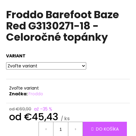
á
Froddo Barefoot Baze
j
Red G3130271-18 -
s
ť
Celoročné topánky
?
VARIANT
HĽADAŤ
Zvoľte variant
Značka:
Froddo
O
d
od €69,90
až –35 %
p
od
€45,43
o
/ ks
r
Jednotková
DO KOŠÍKA
ú
cena: