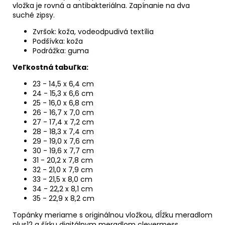
vložka je rovná a antibakteriálna. Zapínanie na dva
suché zipsy.
Zvršok: koža, vodeodpudivá textília
Podšívka: koža
Podrážka: guma
Veľkostná tabuľka:
23 - 14,5 x 6,4 cm
24 - 15,3 x 6,6 cm
25 - 16,0 x 6,8 cm
26 - 16,7 x 7,0 cm
27 - 17,4 x 7,2 cm
28 - 18,3 x 7,4 cm
29 - 19,0 x 7,6 cm
30 - 19,6 x 7,7 cm
31 - 20,2 x 7,8 cm
32 - 21,0 x 7,9 cm
33 - 21,5 x 8,0 cm
34 - 22,2 x 8,1 cm
35 - 22,9 x 8,2 cm
Topánky meriame s originálnou vložkou, dĺžku meradlom
plus12 a šírku digitálnym meradlom clevermess.