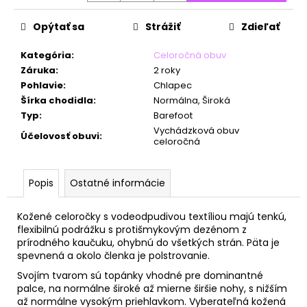
č
a
Opýtať sa
Strážiť
Zdieľať
m
e
Kategória
:
Celoročná obuv
Záruka
:
2 roky
Pohlavie
:
Chlapec
Šírka chodidla
:
Normálna, Široká
Typ
:
Barefoot
Vychádzková obuv
Účelovosť obuvi
:
celoročná
Popis
Ostatné informácie
Kožené celoročky s vodeodpudivou textíliou majú tenkú,
flexibilnú podrážku s protišmykovým dezénom z
prírodného kaučuku, ohybnú do všetkých strán. Päta je
spevnená a okolo členka je polstrovanie.
Svojím tvarom sú topánky vhodné pre dominantné
palce, na normálne široké až mierne širšie nohy, s nižším
až normálne vysokým priehlavkom. Vyberateľná kožená