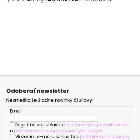
Z
á
Odoberať newsletter
p
Nezmeškajte žiadne novinky či zľavy!
ä
t
Email
i
Registráciou súhlasíte s
obchodnými podmienkami
e
a
podmienkami ochrany osobných údajov
Vložením e-mailu súhlasíte s
podmienkami ochrany