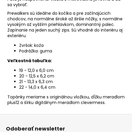
sa vybrať.
Prewalkers sú ideálne do kočíka a pre začínajúcich
chodcov, na normálne široké až širšie nôžky, s normálne
vysokým až vyšším priehlavkom, dominantný palec.
Zapínanie na jeden suchý zips. Sú vhodné do interiéru aj
exteriéru.
Zvršok: koža
Podrážka: guma
Veľkostná tabuľka:
19 - 12,0 x 6,0 cm
20 - 12,5 x 6,2 cm
21 - 13,3 x 6,3 cm
22 - 14,0 x 6,4 cm
Topánky meriame s originálnou vložkou, dĺžku meradlom
plus12 a šírku digitálnym meradlom clevermess.
Z
á
Odoberať newsletter