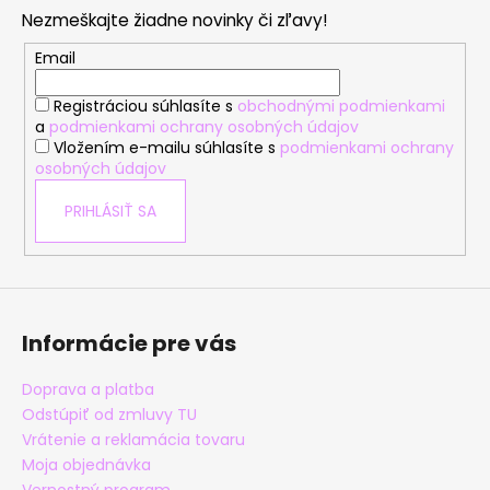
p
Nezmeškajte žiadne novinky či zľavy!
ä
t
Email
i
Registráciou súhlasíte s
obchodnými podmienkami
e
a
podmienkami ochrany osobných údajov
Vložením e-mailu súhlasíte s
podmienkami ochrany
osobných údajov
PRIHLÁSIŤ SA
Informácie pre vás
Doprava a platba
Odstúpiť od zmluvy TU
Vrátenie a reklamácia tovaru
Moja objednávka
Vernostný program