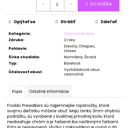
č
DO KOŠÍKA
cena:
a
m
e
Opýtať sa
Strážiť
Zdieľať
Kategória
:
Celoročná obuv
Záruka
:
2 roky
Dievča, Chlapec,
Pohlavie
:
Unisex
Šírka chodidla
:
Normálna, Široká
Typ
:
Barefoot
Vychádzková obuv
Účelovosť obuvi
:
celoročná
Popis
Ostatné informácie
Froddo Prewalkers sú najjemnejšie topánočky, ktoré
svojmu dieťatku môžete obuť. Majú tenkú 3mm ohybnú
podrážku, sú vyrobené z kvalitnej prírodnej kože, ktorá
neobsahuje chróm a je farbená iba rastlinnými farbami.
Päta je nespevnená. Vložka z mikrovlákna je rovná a dá