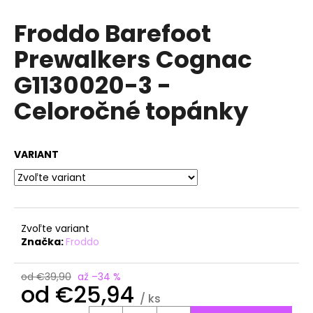
á
Froddo Barefoot
j
Prewalkers Cognac
s
ť
G1130020-3 -
?
Celoročné topánky
VARIANT
HĽADAŤ
O
Zvoľte variant
d
Značka:
Froddo
p
o
od €39,90
až –34 %
r
od
€25,94
ú
/ ks
Jednotková