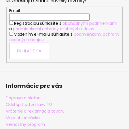
Nezmeškajte žiadne novinky či zľavy!
ä
t
Email
i
Registráciou súhlasíte s
obchodnými podmienkami
e
a
podmienkami ochrany osobných údajov
Vložením e-mailu súhlasíte s
podmienkami ochrany
osobných údajov
PRIHLÁSIŤ SA
Informácie pre vás
Doprava a platba
Odstúpiť od zmluvy TU
Vrátenie a reklamácia tovaru
Moja objednávka
Vernostný program