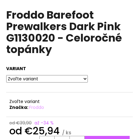
á
Froddo Barefoot
j
Prewalkers Dark Pink
s
ť
G1130020 - Celoročné
?
topánky
VARIANT
HĽADAŤ
O
Zvoľte variant
d
Značka:
Froddo
p
o
od €39,90
až –34 %
r
od
€25,94
ú
/ ks
Jednotková