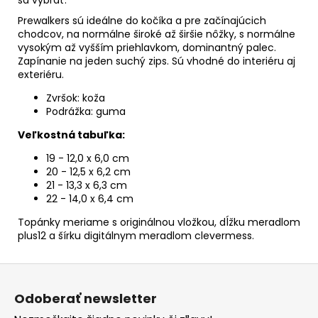
Prewalkers sú ideálne do kočíka a pre začínajúcich
chodcov, na normálne široké až širšie nôžky, s normálne
vysokým až vyšším priehlavkom, dominantný palec.
Zapínanie na jeden suchý zips. Sú vhodné do interiéru aj
exteriéru.
Zvršok: koža
Podrážka: guma
Veľkostná tabuľka:
19 - 12,0 x 6,0 cm
20 - 12,5 x 6,2 cm
21 - 13,3 x 6,3 cm
22 - 14,0 x 6,4 cm
Topánky meriame s originálnou vložkou, dĺžku meradlom
plus12 a šírku digitálnym meradlom clevermess.
Z
á
Odoberať newsletter
p