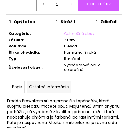
č
DO KOŠÍKA
cena:
a
m
e
Opýtať sa
Strážiť
Zdieľať
Kategória
:
Celoročná obuv
Záruka
:
2 roky
Pohlavie
:
Dievča
Šírka chodidla
:
Normálna, Široká
Typ
:
Barefoot
Vychádzková obuv
Účelovosť obuvi
:
celoročná
Popis
Ostatné informácie
Froddo Prewalkers sú najjemnejšie topánočky, ktoré
svojmu dieťatku môžete obuť. Majú tenkú 3mm ohybnú
podrážku, sú vyrobené z kvalitnej prírodnej kože, ktorá
neobsahuje chróm a je farbená iba rastlinnými farbami.
Päta je nespevnená. Vložka z mikrovlákna je rovná a dá
sa vybrať.