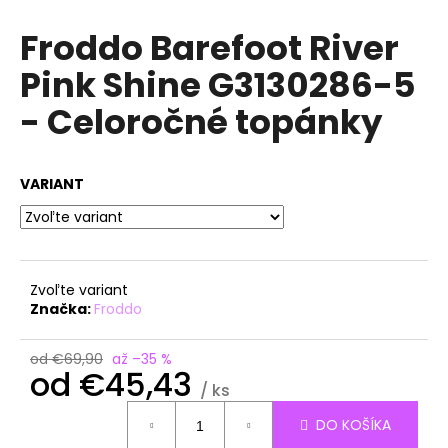
á
Froddo Barefoot River
j
Pink Shine G3130286-5
s
ť
- Celoročné topánky
?
VARIANT
HĽADAŤ
Zvoľte variant
Značka:
Froddo
O
d
od €69,90
až –35 %
p
od
€45,43
o
/ ks
r
Jednotková
DO KOŠÍKA
ú
cena: