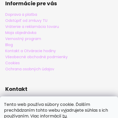
Informácie pre vás
Doprava a platba
Odstúpiť od zmluvy TU
Vrátenie a reklamácia tovaru
Moja objednávka
Vernostný program
Blog
Kontakt a Otváracie hodiny
Všeobecné obchodné podmienky
Cookies
Ochrana osobných údajov
Kontakt
eshop
@
maxatko.sk
Tento web používa súbory cookie. Ďalším
+421 905 838 706
prechádzaním tohto webu vyjadrujete súhlas s ich
maxatko
používaním. Viac informácií
tu
.