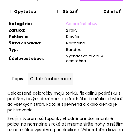
č
a
Opýtať sa
Strážiť
Zdieľať
m
e
Kategória
:
Celoročná obuv
Záruka
:
2 roky
Pohlavie
:
Dievča
Šírka chodidla
:
Normálna
Typ
:
Barefoot
Vychádzková obuv
Účelovosť obuvi
:
celoročná
Popis
Ostatné informácie
Celokožené celoročky majú tenkú, flexibilnú podrážku s
protišmykovým dezénom z prírodného kaučuku, ohybnú
do všetkých strán. Päta je spevnená a okolo členka je
polstrovanie.
Svojím tvarom sú topánky vhodné pre dominantné
palce, na normálne široké až mierne širšie nohy, s nižším
až normálne vysokým priehlavkom. Vyberateľná kožená