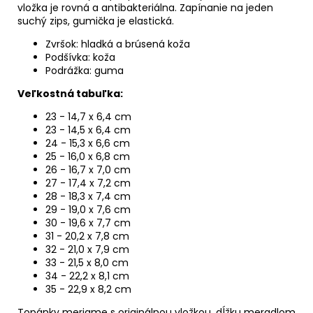
vložka je rovná a antibakteriálna. Zapínanie na jeden
suchý zips, gumička je elastická.
Zvršok: hladká a brúsená koža
Podšívka: koža
Podrážka: guma
Veľkostná tabuľka:
23 - 14,7 x 6,4 cm
23 - 14,5 x 6,4 cm
24 - 15,3 x 6,6 cm
25 - 16,0 x 6,8 cm
26 - 16,7 x 7,0 cm
27 - 17,4 x 7,2 cm
28 - 18,3 x 7,4 cm
29 - 19,0 x 7,6 cm
30 - 19,6 x 7,7 cm
31 - 20,2 x 7,8 cm
32 - 21,0 x 7,9 cm
33 - 21,5 x 8,0 cm
34 - 22,2 x 8,1 cm
35 - 22,9 x 8,2 cm
Topánky meriame s originálnou vložkou, dĺžku meradlom