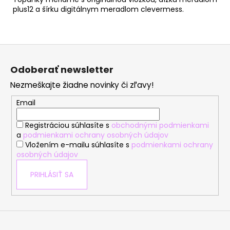
plus12 a šírku digitálnym meradlom clevermess.
Z
á
Odoberať newsletter
p
Nezmeškajte žiadne novinky či zľavy!
ä
t
Email
i
Registráciou súhlasíte s
obchodnými podmienkami
e
a
podmienkami ochrany osobných údajov
Vložením e-mailu súhlasíte s
podmienkami ochrany
osobných údajov
PRIHLÁSIŤ SA