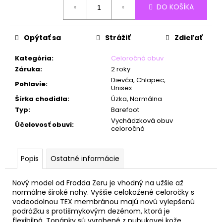
č
DO KOŠÍKA
cena:
a
m
e
Opýtať sa
Strážiť
Zdieľať
Kategória
:
Celoročná obuv
Záruka
:
2 roky
Dievča, Chlapec,
Pohlavie
:
Unisex
Šírka chodidla
:
Úzka, Normálna
Typ
:
Barefoot
Vychádzková obuv
Účelovosť obuvi
:
celoročná
Popis
Ostatné informácie
Nový model od Frodda Zeru je vhodný na užšie až
normálne široké nohy. Vyššie celokožené celoročky s
vodeodolnou TEX membránou majú
novú vylepšenú
podrážku s protišmykovým dezénom, ktorá je
flexibilná.
Topánky sú vyrobené z nubukovej kože,