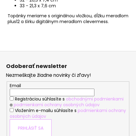
33 - 21,3 x 7,6 cm
Topánky meriame s originálnou vložkou, dĺžku meradlom
plus12 a šírku digitálnym meradlom clevermess.
Z
á
Odoberať newsletter
p
Nezmeškajte žiadne novinky či zľavy!
ä
t
Email
i
Registráciou súhlasíte s
obchodnými podmienkami
e
a
podmienkami ochrany osobných údajov
Vložením e-mailu súhlasíte s
podmienkami ochrany
osobných údajov
PRIHLÁSIŤ SA