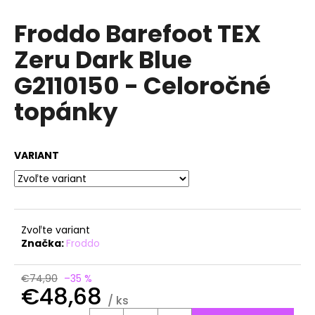
á
Froddo Barefoot TEX
j
Zeru Dark Blue
s
ť
G2110150 - Celoročné
?
topánky
VARIANT
HĽADAŤ
O
Zvoľte variant
d
Značka:
Froddo
p
o
€74,90
–35 %
r
€48,68
ú
/ ks
Jednotková