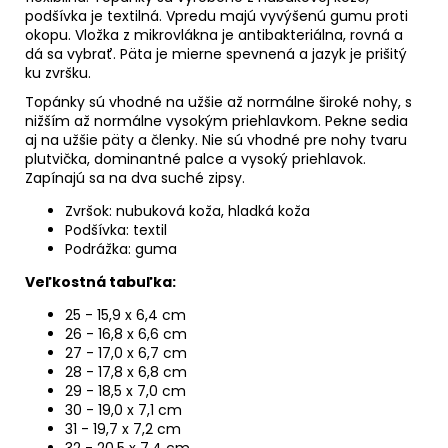
podšívka je textilná. Vpredu majú vyvýšenú gumu proti
okopu.
Vložka z mikrovlákna je antibakteriálna, rovná a
dá sa vybrať.
Päta je mierne spevnená a jazyk je prišitý
ku zvršku.
Topánky sú vhodné na užšie až normálne široké nohy, s
nižším až normálne vysokým priehlavkom. Pekne sedia
aj na užšie päty a členky. Nie sú vhodné pre nohy tvaru
plutvička, dominantné palce a
vysoký priehlavok.
Zapínajú sa na dva suché zipsy.
Zvršok: nubuková koža, hladká koža
Podšívka: textil
Podrážka: guma
Veľkostná tabuľka:
25 - 15,9 x 6,4 cm
26 - 16,8 x 6,6 cm
27 - 17,0 x 6,7 cm
28 - 17,8 x 6,8 cm
29 - 18,5 x 7,0 cm
30 - 19,0 x 7,1 cm
31 - 19,7 x 7,2 cm
32 - 20,5 x 7,4 cm