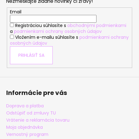
Nezmeškajte žiadne novinky či zľavy!
ä
t
Email
i
Registráciou súhlasíte s
obchodnými podmienkami
e
a
podmienkami ochrany osobných údajov
Vložením e-mailu súhlasíte s
podmienkami ochrany
osobných údajov
PRIHLÁSIŤ SA
Informácie pre vás
Doprava a platba
Odstúpiť od zmluvy TU
Vrátenie a reklamácia tovaru
Moja objednávka
Vernostný program