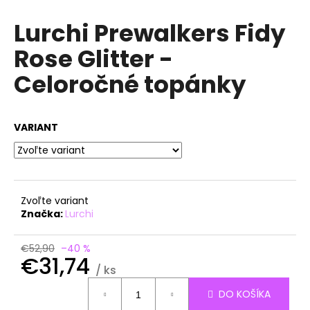
á
Lurchi Prewalkers Fidy
j
Rose Glitter -
s
ť
Celoročné topánky
?
VARIANT
HĽADAŤ
Zvoľte variant
Značka:
Lurchi
O
d
€52,90
–40 %
p
€31,74
o
/ ks
r
Jednotková
DO KOŠÍKA
ú
cena: