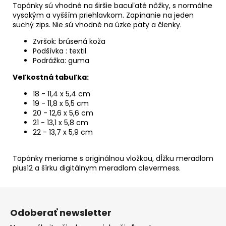
Topánky sú vhodné na širšie bacuľaté nôžky, s normálne
vysokým a vyšším priehlavkom. Zapínanie na jeden
suchý zips. Nie sú vhodné na úzke päty a členky.
Zvršok: brúsená koža
Podšívka : textil
Podrážka: guma
Veľkostná tabuľka:
18 - 11,4 x 5,4 cm
19 - 11,8 x 5,5 cm
20 - 12,6 x 5,6 cm
21 -
13,1
x 5,8 cm
22 - 13,7 x 5,9 cm
Topánky meriame s originálnou vložkou, dĺžku meradlom
plus12 a šírku digitálnym meradlom clevermess.
Z
á
Odoberať newsletter
p