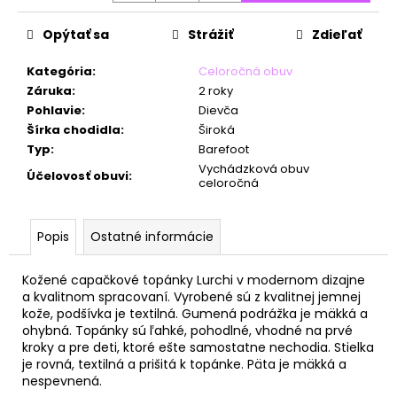
č
a
Opýtať sa
Strážiť
Zdieľať
m
e
Kategória
:
Celoročná obuv
Záruka
:
2 roky
Pohlavie
:
Dievča
Šírka chodidla
:
Široká
Typ
:
Barefoot
Vychádzková obuv
Účelovosť obuvi
:
celoročná
Popis
Ostatné informácie
Kožené capačkové topánky Lurchi v modernom dizajne
a kvalitnom spracovaní. Vyrobené sú z kvalitnej jemnej
kože, podšívka je textilná. Gumená podrážka je mäkká a
ohybná. Topánky sú ľahké, pohodlné, vhodné na prvé
kroky a pre deti, ktoré ešte samostatne nechodia. Stielka
je rovná, textilná a prišitá k topánke. Päta je mäkká a
nespevnená.