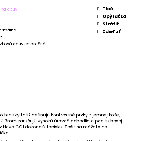
Tlač
čná obuv
Opýtať sa
Strážiť
Normálna
Zdieľať
t
zková obuv celoročná
nisky totiž definujú kontrastné prvky z jemnej kože,
e® 3,3mm zaručujú vysokú úroveň pohodlia a pocitu bosej
z Nova GO1 dokonalú tenisku. Tešiť sa môžete na
ičke.