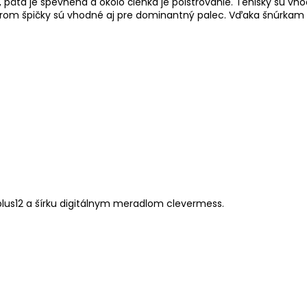
 päta je spevnená a okolo členka je polstrovanie. Tenisky sú vho
rom špičky sú vhodné aj pre dominantný palec.
Vďaka šnúrkam 
lus12 a šírku digitálnym meradlom clevermess.