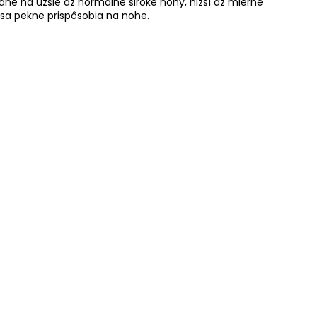
dné na užšie až normálne široké nohy, nižší až mierne
sa pekne prispôsobia na nohe.