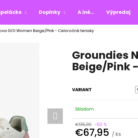
pelácke
Doplnky
A iné...
Výpredaj
ova GO1 Women Beige/Pink - Celoročné tenisky
Čo potrebujete nájsť?
Groundies 
HĽADAŤ
Beige/Pink 
Odporúčame
VARIANT
Skladom
€135,90
–50 %
€67,95
/ ks