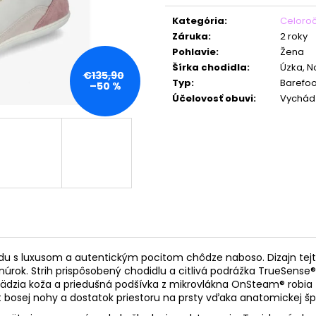
Jednotková
cena:
Kategória
:
Celoro
Záruka
:
2 roky
Pohlavie
:
Žena
Šírka chodidla
:
Úzka, 
€135,90
Typ
:
Barefoo
–50 %
Účelovosť obuvi
:
Vychád
luxusom a autentickým pocitom chôdze naboso. Dizajn tejto te
 šnúrok. Strih prispôsobený chodidlu a citlivá podrážka TrueSens
ädzia koža a priedušná podšívka z mikrovlákna OnSteam® robia 
 bosej nohy a dostatok priestoru na prsty vďaka anatomickej šp