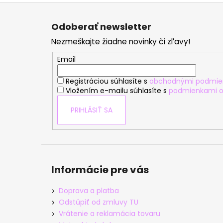
Z
á
Odoberať newsletter
p
Nezmeškajte žiadne novinky či zľavy!
ä
t
Email
i
Registráciou súhlasíte s
obchodnými podmie
e
Vložením e-mailu súhlasíte s
podmienkami o
PRIHLÁSIŤ SA
Informácie pre vás
Doprava a platba
Odstúpiť od zmluvy TU
Vrátenie a reklamácia tovaru