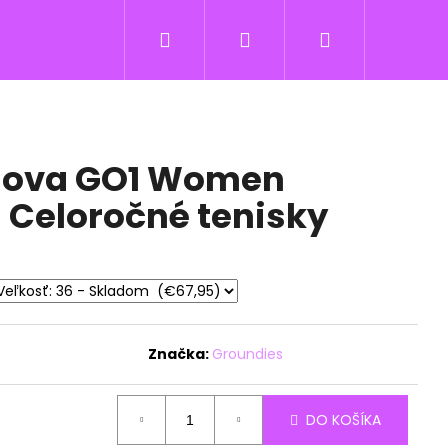
Hľadať
Prihlásenie
Nákupný
košík
Nova GO1 Women
- Celoročné tenisky
Značka:
Groundies
DO KOŠÍKA