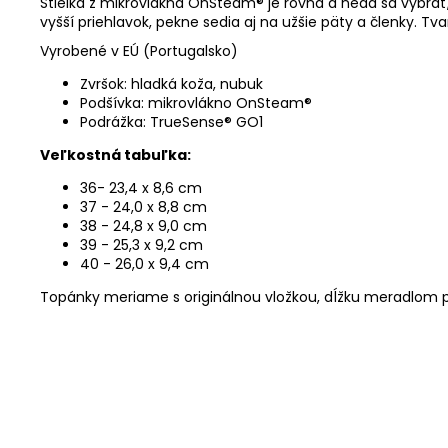
Stielka z mikrovlákna OnSteam® je rovná a nedá sa vybrať,
vyšší priehlavok, pekne sedia aj na užšie päty a členky.
Tva
Vyrobené v EÚ (Portugalsko)
Zvršok: hladká koža, nubuk
Podšívka: mikrovlákno OnSteam®
Podrážka: TrueSense® GO1
Veľkostná tabuľka:
36- 23,4 x 8,6 cm
37 - 24,0 x 8,8 cm
38 - 24,8 x 9,0 cm
39 - 25,3 x 9,2 cm
40 - 26,0 x 9,4 cm
Topánky meriame s originálnou vložkou, dĺžku meradlom p