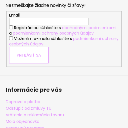
p
Nezmeškajte žiadne novinky či zľavy!
ä
t
Email
i
Registráciou súhlasíte s
obchodnými podmienkami
e
a
podmienkami ochrany osobných údajov
Vložením e-mailu súhlasíte s
podmienkami ochrany
osobných údajov
PRIHLÁSIŤ SA
Informácie pre vás
Doprava a platba
Odstúpiť od zmluvy TU
Vrátenie a reklamácia tovaru
Moja objednávka
Vernostný program