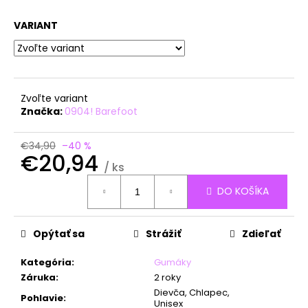
á
VARIANT
j
s
ť
?
Zvoľte variant
Značka:
0904! Barefoot
€34,90
–40 %
€20,94
HĽADAŤ
/ ks
Jednotková
DO KOŠÍKA
cena:
O
d
Opýtať sa
Strážiť
Zdieľať
p
o
Kategória
:
Gumáky
r
Záruka
:
2 roky
ú
Dievča, Chlapec,
Pohlavie
:
Unisex