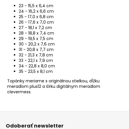
23 - 15,5 x 6,4 cm
24 - 16,2 x 6,6 cm
25 - 17,0 x 6,8 cm
26 - 17,6 x 7,0 cm
27 - 18,1 x 7,2 cm
28 - 18,8 x 7,4 cm
29 - 19,5 x 7,5 cm
30 - 20,2 x 7,6 cm
31 - 20,8 x 7,7 cm
32 - 21,3 x 7,8 cm
33 - 22,1 x 7,9 cm
34 - 22,8 x 8,0 cm
35 - 23,5 x 8,1 cm
Topánky meriame s originálnou stielkou, dĺžku
meradlom plus12 a šírku digitálnym meradlom
clevermess.
Z
á
Odoberať newsletter