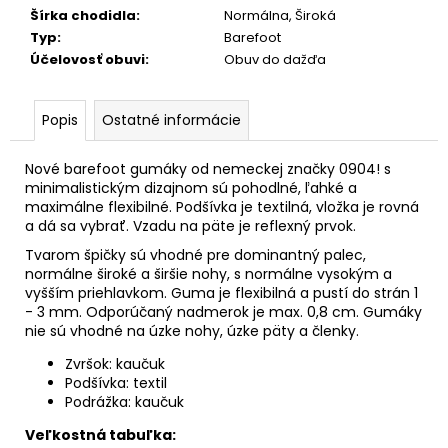
č
Šírka chodidla
:
Normálna, Široká
a
Typ
:
Barefoot
m
Účelovosť obuvi
:
Obuv do dažďa
e
Popis
Ostatné informácie
Nové barefoot gumáky od nemeckej značky 0904! s
minimalistickým dizajnom sú pohodlné, ľahké a
maximálne flexibilné. Podšívka je textilná, vložka je rovná
a dá sa vybrať. Vzadu na päte je reflexný prvok.
Tvarom špičky sú vhodné pre dominantný palec,
normálne široké a širšie nohy, s normálne vysokým a
vyšším priehlavkom. Guma je flexibilná a pustí do strán 1
- 3 mm. Odporúčaný nadmerok je max. 0,8 cm. Gumáky
nie sú vhodné na úzke nohy, úzke päty a členky.
Zvršok: kaučuk
Podšívka: textil
Podrážka: kaučuk
Veľkostná tabuľka: