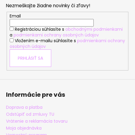
p
Nezmeškajte žiadne novinky či zľavy!
ä
t
Email
i
Registráciou súhlasíte s
obchodnými podmienkami
e
a
podmienkami ochrany osobných údajov
Vložením e-mailu súhlasíte s
podmienkami ochrany
osobných údajov
PRIHLÁSIŤ SA
Informácie pre vás
Doprava a platba
Odstúpiť od zmluvy TU
Vrátenie a reklamácia tovaru
Moja objednávka
Vernostný program