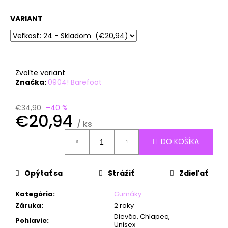
á
VARIANT
j
s
ť
?
Zvoľte variant
Značka:
0904! Barefoot
€34,90
–40 %
€20,94
HĽADAŤ
/ ks
Jednotková
DO KOŠÍKA
cena:
O
d
Opýtať sa
Strážiť
Zdieľať
p
o
Kategória
:
Gumáky
r
Záruka
:
2 roky
ú
Dievča, Chlapec,
Pohlavie
:
Unisex