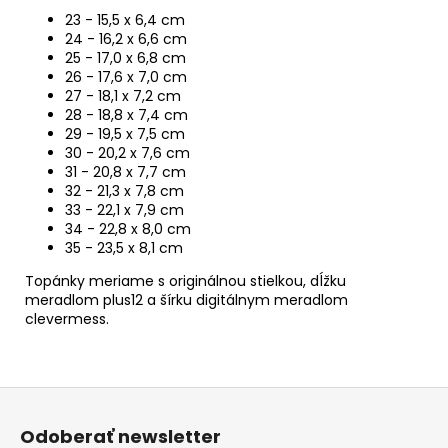
23 - 15,5 x 6,4 cm
24 - 16,2 x 6,6 cm
25 - 17,0 x 6,8 cm
26 - 17,6 x 7,0 cm
27 - 18,1 x 7,2 cm
28 - 18,8 x 7,4 cm
29 - 19,5 x 7,5 cm
30 - 20,2 x 7,6 cm
31 - 20,8 x 7,7 cm
32 - 21,3 x 7,8 cm
33 - 22,1 x 7,9 cm
34 - 22,8 x 8,0 cm
35 - 23,5 x 8,1 cm
Topánky meriame s originálnou stielkou, dĺžku
meradlom plus12 a šírku digitálnym meradlom
clevermess.
Z
á
Odoberať newsletter