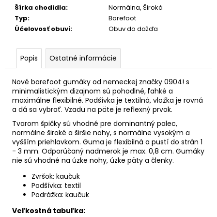
č
Šírka chodidla
:
Normálna, Široká
a
Typ
:
Barefoot
m
Účelovosť obuvi
:
Obuv do dažďa
e
Popis
Ostatné informácie
Nové barefoot gumáky od nemeckej značky 0904! s
minimalistickým dizajnom sú pohodlné, ľahké a
maximálne flexibilné. Podšívka je textilná, vložka je rovná
a dá sa vybrať. Vzadu na päte je reflexný prvok.
Tvarom špičky sú vhodné pre dominantný palec,
normálne široké a širšie nohy, s normálne vysokým a
vyšším priehlavkom. Guma je flexibilná a pustí do strán 1
- 3 mm. Odporúčaný nadmerok je max. 0,8 cm. Gumáky
nie sú vhodné na úzke nohy, úzke päty a členky.
Zvršok: kaučuk
Podšívka: textil
Podrážka: kaučuk
Veľkostná tabuľka: