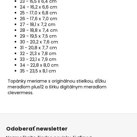
23 - 15,5 x 6,4 cm
24 - 16,2 x 6,6 cm
25 - 17,0 x 6,8 cm
26 - 17,6 x 7,0 cm
27 - 18,1 x 7,2 cm
28 - 18,8 x 7,4 cm
29 - 19,5 x 7,5 cm
30 - 20,2 x 7,6 cm
31 - 20,8 x 7,7 cm
32 - 21,3 x 7,8 cm
33 - 22,1 x 7,9 cm
34 - 22,8 x 8,0 cm
35 - 23,5 x 8,1 cm
Topánky meriame s originálnou stielkou, dĺžku
meradlom plus12 a šírku digitálnym meradlom
clevermess.
Z
á
Odoberať newsletter
p