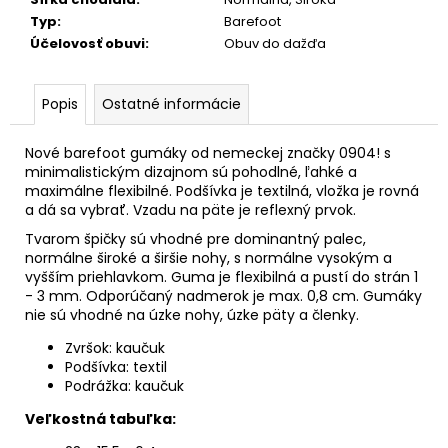
č
a
Typ
:
Barefoot
m
Účelovosť obuvi
:
Obuv do dažďa
e
Popis
Ostatné informácie
Nové barefoot gumáky od nemeckej značky 0904! s
minimalistickým dizajnom sú pohodlné, ľahké a
maximálne flexibilné. Podšívka je textilná, vložka je rovná
a dá sa vybrať. Vzadu na päte je reflexný prvok.
Tvarom špičky sú vhodné pre dominantný palec,
normálne široké a širšie nohy, s normálne vysokým a
vyšším priehlavkom. Guma je flexibilná a pustí do strán 1
- 3 mm. Odporúčaný nadmerok je max. 0,8 cm. Gumáky
nie sú vhodné na úzke nohy, úzke päty a členky.
Zvršok: kaučuk
Podšívka: textil
Podrážka: kaučuk
Veľkostná tabuľka: