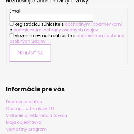
Nezmeškajte žiadne novinky či zľavy!
ä
t
Email
i
Registráciou súhlasíte s
obchodnými podmienkami
e
a
podmienkami ochrany osobných údajov
Vložením e-mailu súhlasíte s
podmienkami ochrany
osobných údajov
PRIHLÁSIŤ SA
Informácie pre vás
Doprava a platba
Odstúpiť od zmluvy TU
Vrátenie a reklamácia tovaru
Moja objednávka
Vernostný program