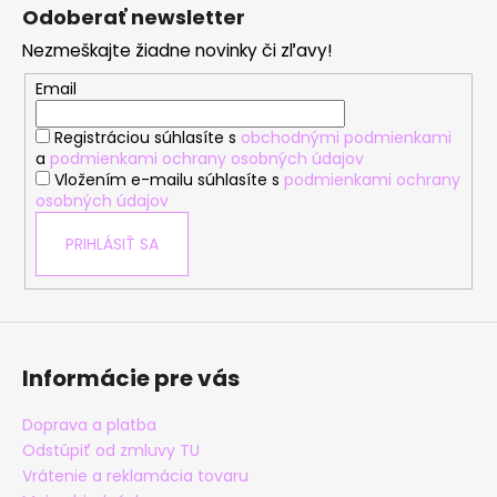
á
Odoberať newsletter
p
Nezmeškajte žiadne novinky či zľavy!
ä
t
Email
i
Registráciou súhlasíte s
obchodnými podmienkami
e
a
podmienkami ochrany osobných údajov
Vložením e-mailu súhlasíte s
podmienkami ochrany
osobných údajov
PRIHLÁSIŤ SA
Informácie pre vás
Doprava a platba
Odstúpiť od zmluvy TU
Vrátenie a reklamácia tovaru