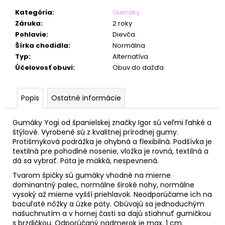
č
a
Kategória
:
Gumáky
m
Záruka
:
2 roky
e
Pohlavie
:
Dievča
Šírka chodidla
:
Normálna
Typ
:
Alternatíva
Účelovosť obuvi
:
Obuv do dažďa
Popis
Ostatné informácie
Gumáky Yogi od španielskej značky Igor sú veľmi ľahké a
štýlové. Vyrobené sú z kvalitnej prírodnej gumy.
Protišmyková podrážka je ohybná a flexibilná. Podšívka je
textilná pre pohodlné nosenie, vložka je rovná, textilná a
dá sa vybrať. Päta je mäkká, nespevnená.
Tvarom špičky sú gumáky vhodné na mierne
dominantný palec, normálne široké nohy, normálne
vysoký až mierne vyšší priehlavok. Neodporúčame ich na
bacuľaté nôžky a úzke päty. Obúvajú sa jednoduchým
našuchnutím a v hornej časti sa dajú stiahnuť gumičkou
s brzdičkou.
Odporúčaný nadmerok je max. 1 cm.