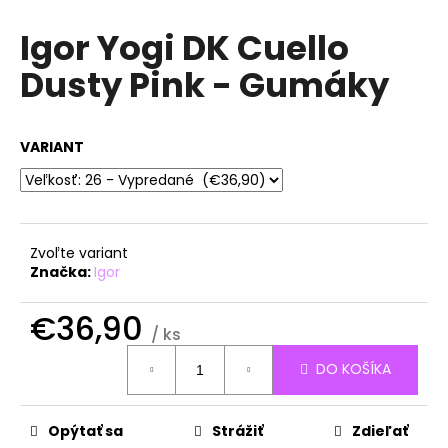
á
Igor Yogi DK Cuello
j
Dusty Pink - Gumáky
s
ť
?
VARIANT
HĽADAŤ
Zvoľte variant
Značka:
Igor
O
€36,90
/ ks
d
Jednotková
p
DO KOŠÍKA
cena:
o
r
ú
Opýtať sa
Strážiť
Zdieľať