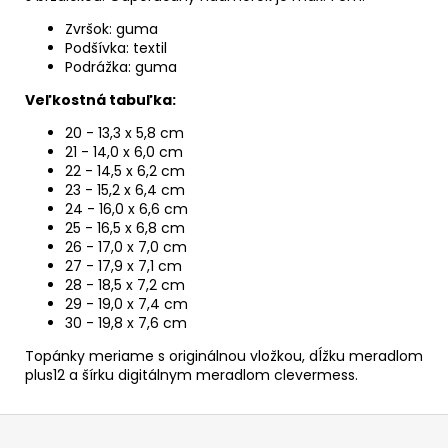
Zvršok: guma
Podšívka: textil
Podrážka: guma
Veľkostná tabuľka:
20 - 13,3 x 5,8 cm
21 - 14,0 x 6,0 cm
22 - 14,5 x 6,2 cm
23 - 15,2 x 6,4 cm
24 - 16,0 x 6,6 cm
25 - 16,5 x 6,8 cm
26 - 17,0 x 7,0 cm
27 - 17,9 x 7,1 cm
28 - 18,5 x 7,2 cm
29 - 19,0 x 7,4 cm
30 - 19,8 x 7,6 cm
Topánky meriame s originálnou vložkou, dĺžku meradlom
plus12 a šírku digitálnym meradlom clevermess.
Z