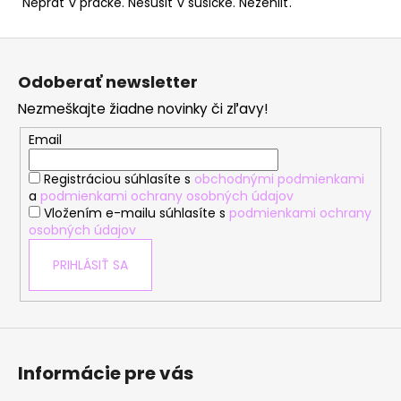
Neprať v pračke. Nesušiť v susičke. Nežehliť.
Z
á
Odoberať newsletter
p
Nezmeškajte žiadne novinky či zľavy!
ä
t
Email
i
Registráciou súhlasíte s
obchodnými podmienkami
e
a
podmienkami ochrany osobných údajov
Vložením e-mailu súhlasíte s
podmienkami ochrany
osobných údajov
PRIHLÁSIŤ SA
Informácie pre vás