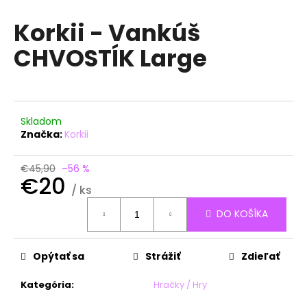
á
Korkii - Vankúš
j
CHVOSTÍK Large
s
ť
?
Skladom
Značka:
Korkii
HĽADAŤ
€45,90
–56 %
€20
/ ks
Jednotková
DO KOŠÍKA
cena:
O
d
p
Opýtať sa
Strážiť
Zdieľať
o
r
Kategória
:
Hračky / Hry
ú