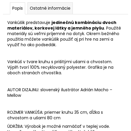
č
a
Popis
Ostatné informácie
m
e
Vankúšik predstavuje
jedinečnú kombináciu dvoch
materiálov, korkovej látky a jemného plyšu
. Použité
materiály sú veľmi príjemné na dotyk. Okrem bežného
použitia môžete vankúšik použiť aj pri hre na zemi a
využiť ho ako podsedák.
Vankúš v tvare kruhu s prišitými ušami a chvostom.
Výplň tvorí 100% recyklovaný polyester. Grafika je na
oboch stranách chvostíka.
AUTOR DIZAJNU: slovenský ilustrátor Adrián Macho –
Mellow
ROZMER VANKÚŠA: priemer kruhu 35 cm, dĺžka s
chvostom a ušami 80 cm
ÚDRŽBA: Výrobok je možné namáčať v teplej vode.