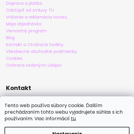
Doprava a platba
Odstúpiť od zmluvy TU
Vrátenie a reklamácia tovaru
Moja objednávka
Vernostný program
Blog
Kontakt a Otváracie hodiny
Všeobecné obchodné podmienky
Cookies
Ochrana osobných údajov
Kontakt
eshop
@
maxatko.sk
Tento web používa súbory cookie. Ďalším
+421 905 838 706
prechádzaním tohto webu vyjadrujete súhlas s ich
maxatko
používaním. Viac informácií
tu
.
maxatko_barefoot
Nastavenie