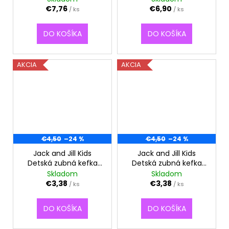
č
Tickle Tooth
€7,76
€6,90
/ ks
/ ks
a
m
e
DO KOŠÍKA
DO KOŠÍKA
AKCIA
AKCIA
€4,50
–24 %
€4,50
–24 %
Jack and Jill Kids
Jack and Jill Kids
Detská zubná kefka
Detská zubná kefka
Opica
Jednorožec
Skladom
Skladom
€3,38
€3,38
/ ks
/ ks
DO KOŠÍKA
DO KOŠÍKA