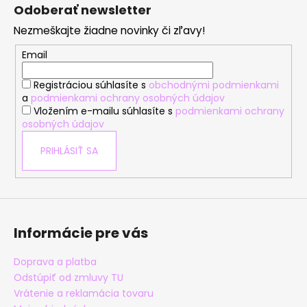
á
á
Odoberať newsletter
d
p
a
Nezmeškajte žiadne novinky či zľavy!
ä
c
t
Email
i
i
e
Registráciou súhlasíte s
obchodnými podmienkami
e
p
a
podmienkami ochrany osobných údajov
r
Vložením e-mailu súhlasíte s
podmienkami ochrany
v
osobných údajov
k
y
PRIHLÁSIŤ SA
v
ý
p
i
s
Informácie pre vás
u
Doprava a platba
Odstúpiť od zmluvy TU
Vrátenie a reklamácia tovaru