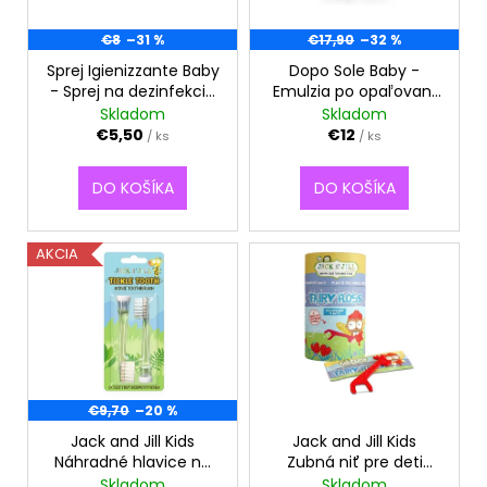
p
t
á
r
€8
–31 %
€17,90
–32 %
o
j
o
Sprej Igienizzante Baby
Dopo Sole Baby -
v
s
- Sprej na dezinfekciu
Emulzia po opaľovaní
d
ť
Linea Mamma Baby
Linea Mamma Baby
Skladom
Skladom
u
?
€5,50
€12
/ ks
/ ks
k
t
DO KOŠÍKA
DO KOŠÍKA
o
v
HĽADAŤ
AKCIA
O
d
p
€9,70
–20 %
o
r
Jack and Jill Kids
Jack and Jill Kids
Náhradné hlavice na
Zubná niť pre deti
ú
sonickú zubnú kefku
Fairy Floss
Skladom
Skladom