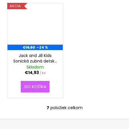
AKCIA
€19,90
–24 %
Jack and Jill Kids
Sonická zubná detská
kefka Tickle Tooth 0-6
Skladom
rokov
€14,93
/ ks
DO KOŠÍKA
7
položiek celkom
O
v
Z
l