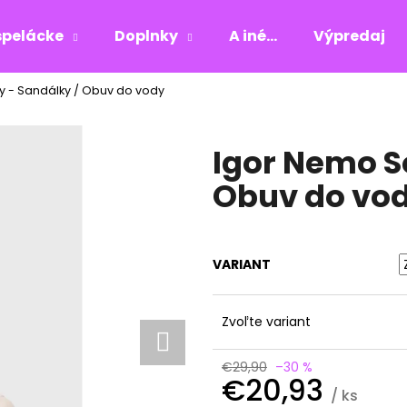
pelácke
Doplnky
A iné...
Výpredaj
ry - Sandálky / Obuv do vody
Čo potrebujete nájsť?
Igor Nemo So
HĽADAŤ
Obuv do vo
Odporúčame
VARIANT
Zvoľte variant
€29,90
–30 %
€20,93
/ ks