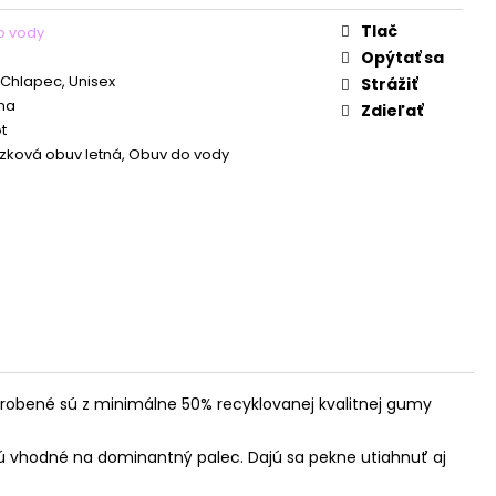
Tlač
o vody
Opýtať sa
 Chlapec, Unisex
Strážiť
na
Zdieľať
t
ková obuv letná, Obuv do vody
Vyrobené sú z minimálne 50% recyklovanej kvalitnej gumy
sú vhodné na dominantný palec. Dajú sa pekne utiahnuť aj