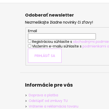
Z
á
Odoberať newsletter
p
Nezmeškajte žiadne novinky či zľavy!
ä
t
Email
i
Registráciou súhlasíte s
obchodnými podmie
e
Vložením e-mailu súhlasíte s
podmienkami o
PRIHLÁSIŤ SA
Informácie pre vás
Doprava a platba
Odstúpiť od zmluvy TU
Vrátenie a reklamácia tovaru