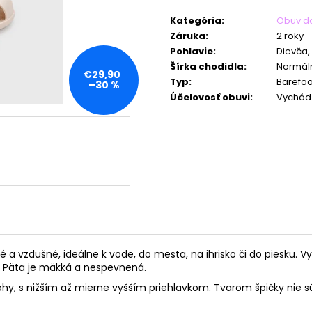
Jednotková
cena:
Kategória
:
Obuv d
Záruka
:
2 roky
Pohlavie
:
Dievča,
Šírka chodidla
:
Normál
€29,90
Typ
:
Barefoo
–30 %
Účelovosť obuvi
:
Vychádz
 a vzdušné, ideálne k vode, do mesta, na ihrisko či do piesku. 
á. Päta je mäkká a nespevnená.
ohy, s nižším až mierne vyšším priehlavkom. Tvarom špičky nie 