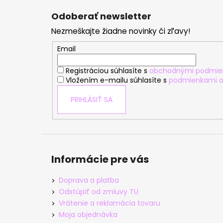
á
Odoberať newsletter
p
Nezmeškajte žiadne novinky či zľavy!
ä
t
Email
i
Registráciou súhlasíte s
obchodnými podmie
e
Vložením e-mailu súhlasíte s
podmienkami o
PRIHLÁSIŤ SA
Informácie pre vás
Doprava a platba
Odstúpiť od zmluvy TU
Vrátenie a reklamácia tovaru
Moja objednávka