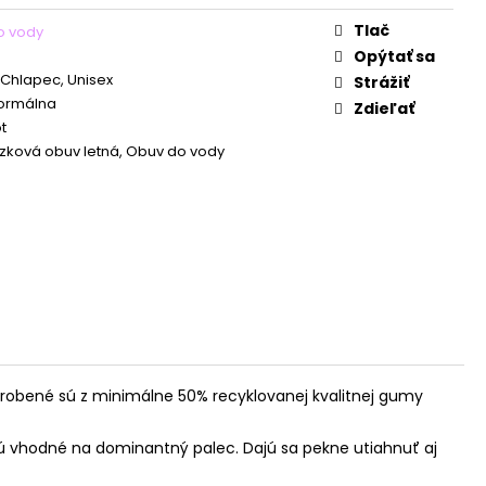
Tlač
o vody
Opýtať sa
 Chlapec, Unisex
Strážiť
Normálna
Zdieľať
t
ková obuv letná, Obuv do vody
Vyrobené sú z minimálne 50% recyklovanej kvalitnej gumy
sú vhodné na dominantný palec. Dajú sa pekne utiahnuť aj