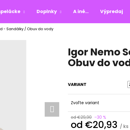
pelácke
Doplnky
A iné...
Výpredaj
d - Sandálky / Obuv do vody
Čo potrebujete nájsť?
Igor Nemo S
HĽADAŤ
Obuv do vo
Odporúčame
VARIANT
Zvoľte variant
od €29,90
–30 %
od
€20,93
/ ks