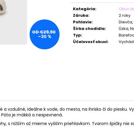
Jednotková
cena:
Kategória
:
Obuv d
Záruka
:
2 roky
Pohlavie
:
Dievča,
Šírka chodidla
:
Úzka, 
OD €29,90
Typ
:
Barefoo
–30 %
Účelovosť obuvi
:
Vychádz
 a vzdušné, ideálne k vode, do mesta, na ihrisko či do piesku. 
á. Päta je mäkká a nespevnená.
ohy, s nižším až mierne vyšším priehlavkom. Tvarom špičky nie 