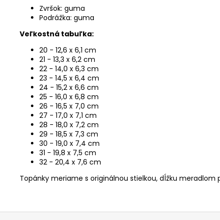
Zvršok: guma
Podrážka: guma
Veľkostná tabuľka:
20 - 12,6 x 6,1 cm
21 - 13,3 x 6,2 cm
22 - 14,0 x 6,3 cm
23 - 14,5 x 6,4 cm
24 - 15,2 x 6,6 cm
25 - 16,0 x 6,8 cm
26 - 16,5 x 7,0 cm
27 - 17,0 x 7,1 cm
28 - 18,0 x 7,2 cm
29 - 18,5 x 7,3 cm
30 - 19,0 x 7,4 cm
31 - 19,8 x 7,5 cm
32 - 20,4 x 7,6 cm
Topánky meriame s originálnou stielkou, dĺžku meradlom 
Z