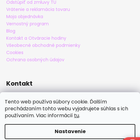
Odstúpiť od zmluvy TU
Vrátenie a reklamácia tovaru
Moja objednávka
Vernostný program
Blog
Kontakt a Otváracie hodiny
Všeobecné obchodné podmienky
Cookies
Ochrana osobných údajov
Kontakt
eshop
@
maxatko.sk
Tento web používa súbory cookie. Ďalším
+421 905 838 706
prechádzaním tohto webu vyjadrujete súhlas s ich
maxatko
používaním. Viac informácií
tu
.
maxatko_barefoot
Nastavenie
Vytvoril Shoptet