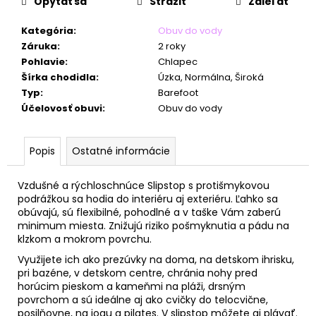
č
Opýtať sa
Strážiť
Zdieľať
a
m
Kategória
:
Obuv do vody
e
Záruka
:
2 roky
Pohlavie
:
Chlapec
Šírka chodidla
:
Úzka, Normálna, Široká
Typ
:
Barefoot
Účelovosť obuvi
:
Obuv do vody
Popis
Ostatné informácie
Vzdušné a rýchloschnúce Slipstop s protišmykovou
podrážkou sa hodia do interiéru aj exteriéru. Ľahko sa
obúvajú, sú flexibilné, pohodlné a v taške Vám zaberú
minimum miesta. Znižujú riziko pošmyknutia a pádu na
klzkom a mokrom povrchu.
Využijete ich ako prezúvky na doma, na detskom ihrisku,
pri bazéne, v detskom centre, chránia nohy pred
horúcim pieskom a kameňmi na pláži, drsným
povrchom a sú ideálne aj ako cvičky do telocvične,
posilňovne, na jogu a pilates. V slipstop môžete aj plávať.