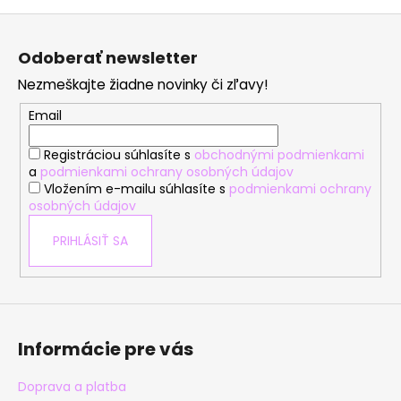
Z
á
Odoberať newsletter
p
Nezmeškajte žiadne novinky či zľavy!
ä
t
Email
i
Registráciou súhlasíte s
obchodnými podmienkami
e
a
podmienkami ochrany osobných údajov
Vložením e-mailu súhlasíte s
podmienkami ochrany
osobných údajov
PRIHLÁSIŤ SA
Informácie pre vás
Doprava a platba