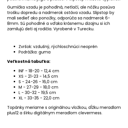
Gumička vzadu je pohodlná, netlačí, ale nôžku posúva
trošku dopredu a nadmerok ostáva vzadu. Slipstop by
mali sedieť ako ponožky, odporúča sa nadmerok 6-
8mm. Sú pohodlné a vďaka krásnemu dizajnu si ich
zamilujú deti aj rodičia. Vyrobené v Turecku.
Zvršok: vzdušný, rýchloschnúci neoprén
Podrážka: guma
Veľkostná tabuľka:
INF - 18-20 - 12,4 cm
XS - 21-23 - 14,5 cm
S - 24-26 - 16,0 cm
M - 27-29 - 18,0 cm
L - 30-32 - 19,5 cm
XL - 33-35 - 22,0 cm
Topánky meriame s originálnou vložkou, dĺžku meradlom
plus12 a šírku digitálnym meradlom clevermess.