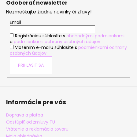
Odoberať newsletter
p
Nezmeškajte žiadne novinky či zľavy!
ä
t
Email
i
Registráciou súhlasíte s
obchodnými podmienkami
e
a
podmienkami ochrany osobných údajov
Vložením e-mailu súhlasíte s
podmienkami ochrany
osobných údajov
PRIHLÁSIŤ SA
Informácie pre vás
Doprava a platba
Odstúpiť od zmluvy TU
Vrátenie a reklamácia tovaru
Moja objednávka