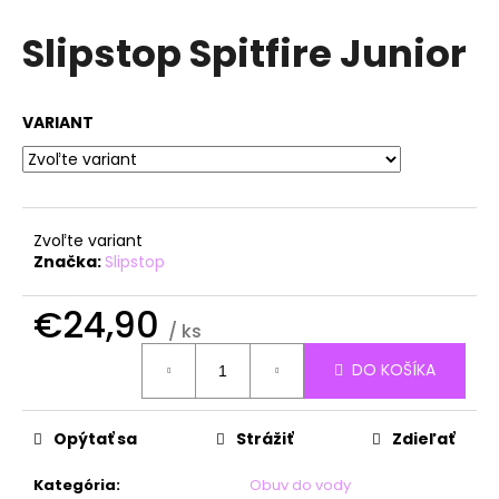
á
Slipstop Spitfire Junior
j
s
ť
VARIANT
?
Zvoľte variant
HĽADAŤ
Značka:
Slipstop
€24,90
/ ks
O
Jednotková
DO KOŠÍKA
cena:
d
p
o
Opýtať sa
Strážiť
Zdieľať
r
ú
Kategória
:
Obuv do vody