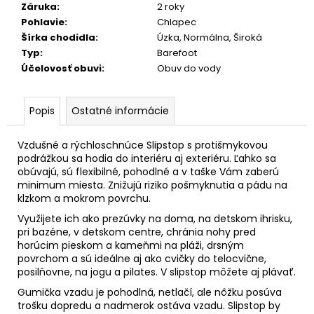
č
Záruka
:
2 roky
a
Pohlavie
:
Chlapec
m
Šírka chodidla
:
Úzka, Normálna, Široká
e
Typ
:
Barefoot
Účelovosť obuvi
:
Obuv do vody
Popis
Ostatné informácie
Vzdušné a rýchloschnúce Slipstop s protišmykovou
podrážkou sa hodia do interiéru aj exteriéru. Ľahko sa
obúvajú, sú flexibilné, pohodlné a v taške Vám zaberú
minimum miesta. Znižujú riziko pošmyknutia a pádu na
klzkom a mokrom povrchu.
Využijete ich ako prezúvky na doma, na detskom ihrisku,
pri bazéne, v detskom centre, chránia nohy pred
horúcim pieskom a kameňmi na pláži, drsným
povrchom a sú ideálne aj ako cvičky do telocvične,
posilňovne, na jogu a pilates. V slipstop môžete aj plávať.
Gumička vzadu je pohodlná, netlačí, ale nôžku posúva
trošku dopredu a nadmerok ostáva vzadu. Slipstop by