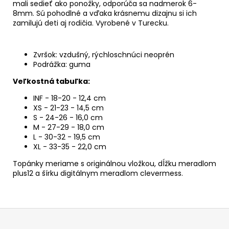
mali sedieť ako ponožky, odporúča sa nadmerok 6-
8mm. Sú pohodlné a vďaka krásnemu dizajnu si ich
zamilujú deti aj rodičia. Vyrobené v Turecku.
Zvršok: vzdušný, rýchloschnúci neoprén
Podrážka: guma
Veľkostná tabuľka:
INF - 18-20 - 12,4 cm
XS - 21-23 - 14,5 cm
S - 24-26 - 16,0 cm
M - 27-29 - 18,0 cm
L - 30-32 - 19,5 cm
XL - 33-35 - 22,0 cm
Topánky meriame s originálnou vložkou, dĺžku meradlom
plus12 a šírku digitálnym meradlom clevermess.
Z
á