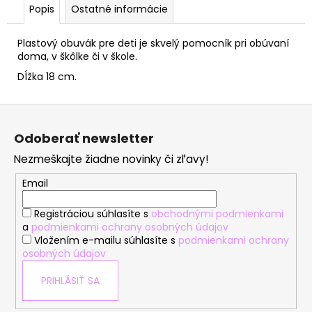
č
Popis
Ostatné informácie
a
m
Plastový obuvák pre deti je skvelý pomocník pri obúvaní
e
doma, v škôlke či v škole.
Dĺžka 18 cm.
Z
á
Odoberať newsletter
p
Nezmeškajte žiadne novinky či zľavy!
ä
t
Email
i
Registráciou súhlasíte s
obchodnými podmienkami
e
a
podmienkami ochrany osobných údajov
Vložením e-mailu súhlasíte s
podmienkami ochrany
osobných údajov
PRIHLÁSIŤ SA