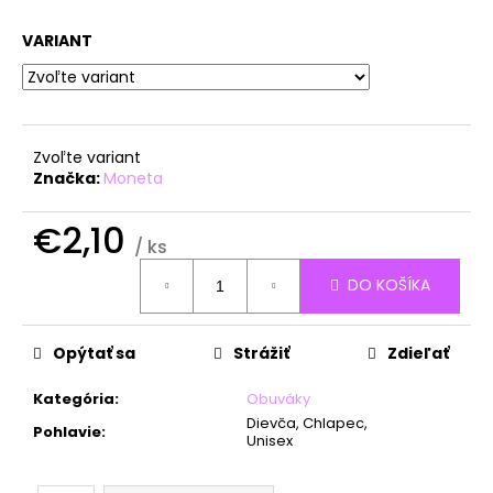
á
VARIANT
j
s
ť
?
Zvoľte variant
Značka:
Moneta
€2,10
/ ks
HĽADAŤ
Jednotková
DO KOŠÍKA
cena:
O
Opýtať sa
Strážiť
Zdieľať
d
p
Kategória
:
Obuváky
o
Dievča, Chlapec,
Pohlavie
:
Unisex
r
ú