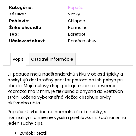
č
a
Kategória
:
Papuče
m
Záruka
:
2 roky
e
Pohlavie
:
Chlapec
Šírka chodidla
:
Normálna
Typ
:
Barefoot
Účelovosť obuvi
:
Domáca obuv
Popis
Ostatné informácie
EF papuče majú nadštandardnú šírku v oblasti špičky a
poskytujú dostatočný priestor prstom na ich pohyb pri
chôdzi. Majú nulový drop, päta je mierne spevnená.
Podrážka má 2 mm, je flexibilná a ohybná do všetkých
strán. Kožená vyberateľná vložka obsahuje prvky
aktívneho uhlia.
Papuče sú vhodné na normálne široké nôžky, s
normálnym a mierne vyšším priehlavkom. Zapínanie na
jeden suchý zips.
Zvršok : textil