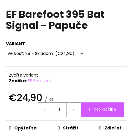
á
EF Barefoot 395 Bat
j
Signal - Papuče
s
ť
?
VARIANT
HĽADAŤ
Zvoľte variant
Značka:
EF Barefoot
O
€24,90
/ ks
d
Jednotková
p
DO KOŠÍKA
cena:
o
r
ú
Opýtať sa
Strážiť
Zdieľať