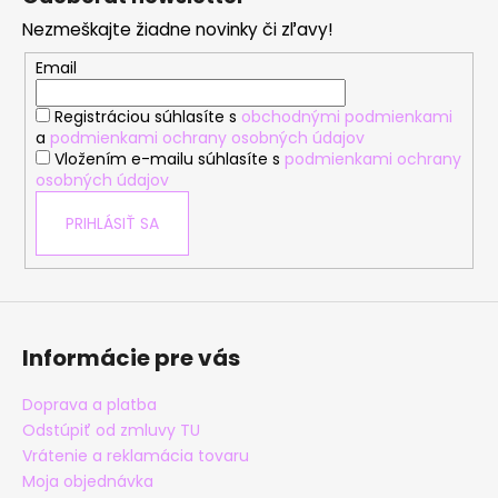
p
Nezmeškajte žiadne novinky či zľavy!
ä
t
Email
i
Registráciou súhlasíte s
obchodnými podmienkami
e
a
podmienkami ochrany osobných údajov
Vložením e-mailu súhlasíte s
podmienkami ochrany
osobných údajov
PRIHLÁSIŤ SA
Informácie pre vás
Doprava a platba
Odstúpiť od zmluvy TU
Vrátenie a reklamácia tovaru
Moja objednávka