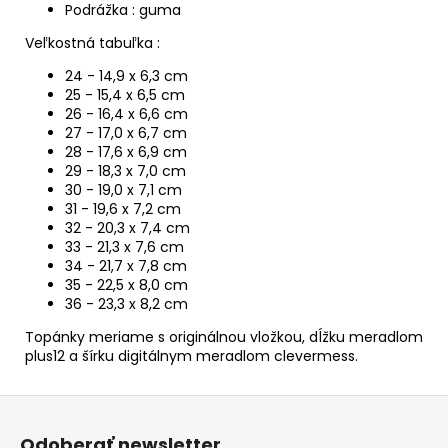
Podrážka : guma
Veľkostná tabuľka :
24 - 14,9 x 6,3 cm
25 - 15,4 x 6,5 cm
26 - 16,4 x 6,6 cm
27 - 17,0 x 6,7 cm
28 - 17,6 x 6,9 cm
29 - 18,3 x 7,0 cm
30 - 19,0 x 7,1 cm
31 - 19,6 x 7,2 cm
32 - 20,3 x 7,4 cm
33 - 21,3 x 7,6 cm
34 - 21,7 x 7,8 cm
35 - 22,5 x 8,0 cm
36 - 23,3 x 8,2 cm
Topánky meriame s originálnou vložkou, dĺžku meradlom
plus12 a šírku digitálnym meradlom clevermess.
Z
á
Odoberať newsletter