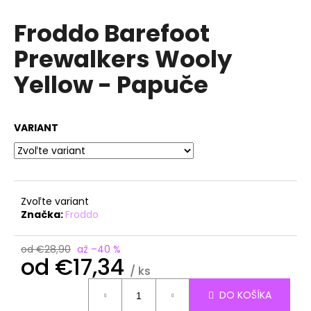
á
Froddo Barefoot
j
Prewalkers Wooly
s
ť
Yellow - Papuče
?
VARIANT
HĽADAŤ
Zvoľte variant
Značka:
Froddo
O
d
od €28,90
až –40 %
p
od
€17,34
o
/ ks
r
Jednotková
DO KOŠÍKA
ú
cena: