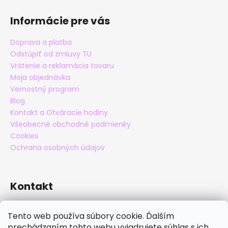
Informácie pre vás
Doprava a platba
Odstúpiť od zmluvy TU
Vrátenie a reklamácia tovaru
Moja objednávka
Vernostný program
Blog
Kontakt a Otváracie hodiny
Všeobecné obchodné podmienky
Cookies
Ochrana osobných údajov
Kontakt
eshop
@
maxatko.sk
Tento web používa súbory cookie. Ďalším
+421 905 838 706
prechádzaním tohto webu vyjadrujete súhlas s ich