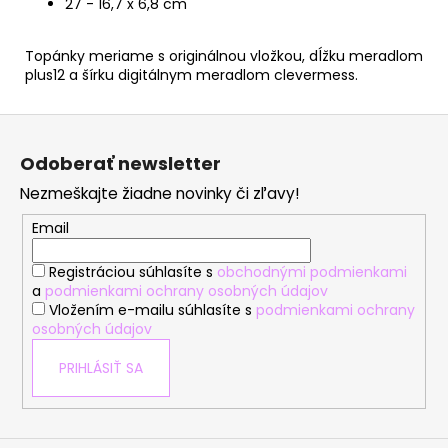
27 - 16,7 x 6,8 cm
Topánky meriame s originálnou vložkou, dĺžku meradlom
plus12 a šírku digitálnym meradlom clevermess.
Z
á
Odoberať newsletter
p
Nezmeškajte žiadne novinky či zľavy!
ä
t
Email
i
Registráciou súhlasíte s
obchodnými podmienkami
e
a
podmienkami ochrany osobných údajov
Vložením e-mailu súhlasíte s
podmienkami ochrany
osobných údajov
PRIHLÁSIŤ SA