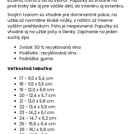
kožená, rovná a dá sa vybrať. Papučky sú vhodné na
prvé kroky ale aj pre väčšie deti, do interiéru aj exteriéru.
Svojím tvarom sú vhodné pre dominantné palce, na
užšie až normálne široké nôžky, s nižším až mierne
vyšším priehlavkom.
Päta je nespevnená. Papučky sú
vhodné aj na užšie päty a členky.
Zapínanie na jeden
suchý zips.
Zvršok: 5
0 % recyklovaná vlna
Podšívka : recyklovaná vlna
Podrážka: guma
Veľkostná tabuľka:
17 - 11,0 x 5,4 cm
18 - 11,5 x 5,5 cm
19 - 12,0 x 5,6 cm
20 - 12,4 x 5,7 cm
21 - 13,0 x 5,8 cm
22 - 13,4 x 5,9 cm
23 - 14,2 x 6,1 cm
24 - 14,7 x 6,2 cm
25 - 15,6 x 6,4 cm
26 - 16,1 x 6,6 cm