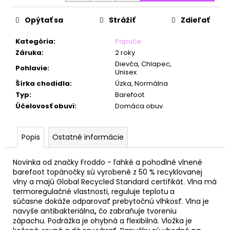
č
a
Opýtať sa
Strážiť
Zdieľať
m
e
Kategória
:
Papuče
Záruka
:
2 roky
Dievča, Chlapec,
Pohlavie
:
Unisex
Šírka chodidla
:
Úzka, Normálna
Typ
:
Barefoot
Účelovosť obuvi
:
Domáca obuv
Popis
Ostatné informácie
Novinka od značky Froddo - ľahké a pohodlné vlnené
barefoot topánočky sú vyrobené z 5
0 % recyklovanej
vlny a majú Global Recycled Standard certifikát. Vlna má
termoregulačné vlastnosti, reguluje teplotu
a
súčasne dokáže odparovať prebytočnú vlhkosť. Vlna je
navyše antibakteriálna
,
čo zabraňuje tvoreniu
zápachu. Podrážka je ohybná a flexibilná. Vložka je