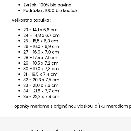
Zvršok : 100% bio bavlna
Podrážka : 100% bio kaučuk
Veľkostná tabuľka :
23 - 14,1 x 6,6 cm
24 - 14,8 x 6,7 cm
25 - 15,5 x 6,8 cm
26 - 16,0 x 6,9 cm
27 - 16,9 x 7,0 cm
28 - 17,5 x 7,1 cm
29 - 18,5 x 7,2 cm
30 - 19,0 x 7,3 cm
31 - 19,5 x 7,4 cm
32 - 20,3 x 7,5 cm
33 - 21,0 x 7,6 cm
34 - 21,8 x 7,7 cm
35 - 22,3 x 7,8 cm
Topánky meriame s originálnou vložkou, dĺžku meradlom p
Z
á