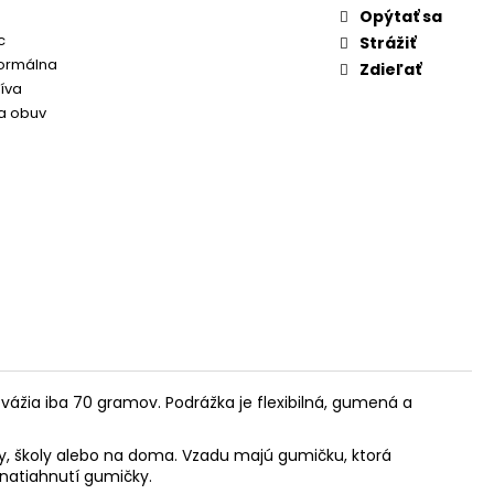
Opýtať sa
c
Strážiť
Normálna
Zdieľať
tíva
 obuv
vážia iba 70 gramov. Podrážka je flexibilná, gumená a
y, školy alebo na doma. Vzadu majú gumičku, ktorá
natiahnutí gumičky.