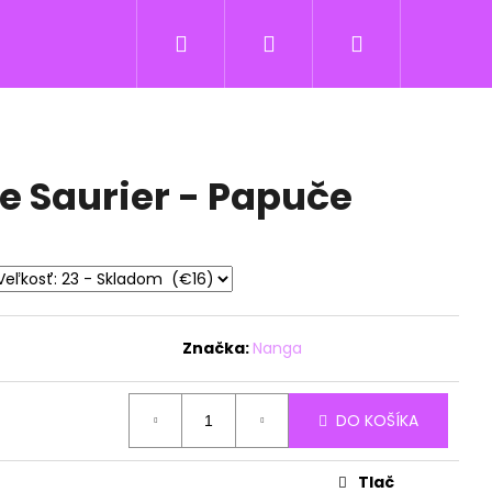
Hľadať
Prihlásenie
Nákupný
košík
e Saurier - Papuče
Značka:
Nanga
DO KOŠÍKA
Tlač