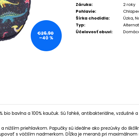
Záruka
:
2 roky
Pohlavie
:
Chlape
Šírka chodidla
:
Úzka, 
Typ
:
Alterna
Účelovosť obuvi
:
Domáca
€26,90
–40 %
bio bavlna a 100% kaučuk. Sú ľahké, antibakteriálne, vzdušné a 
a nižším priehlavkom. Papučky sú ideálne ako prezúvky do škôlk
upovať s väčším nadmerkom. Dĺžka je meraná pri maximálnom 