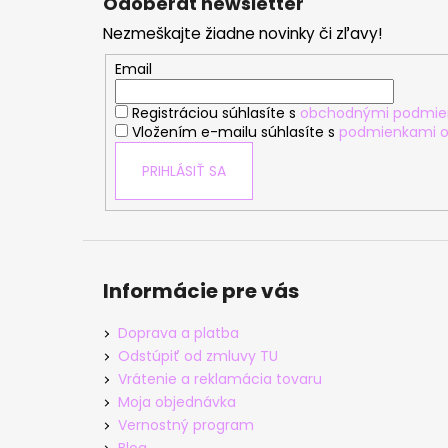
Odoberať newsletter
p
Nezmeškajte žiadne novinky či zľavy!
ä
t
Email
i
Registráciou súhlasíte s
obchodnými podmie
e
Vložením e-mailu súhlasíte s
podmienkami o
PRIHLÁSIŤ SA
Informácie pre vás
Doprava a platba
Odstúpiť od zmluvy TU
Vrátenie a reklamácia tovaru
Moja objednávka
Vernostný program