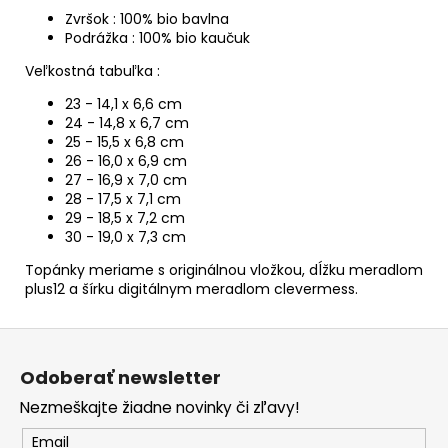
Zvršok : 100% bio bavlna
Podrážka : 100% bio kaučuk
Veľkostná tabuľka :
23 - 14,1 x 6,6 cm
24 - 14,8 x 6,7 cm
25 - 15,5 x 6,8 cm
26 - 16,0 x 6,9 cm
27 - 16,9 x 7,0 cm
28 - 17,5 x 7,1 cm
29 - 18,5 x 7,2 cm
30 - 19,0 x 7,3 cm
Topánky meriame s originálnou vložkou, dĺžku meradlom
plus12 a šírku digitálnym meradlom clevermess.
Z
á
Odoberať newsletter
p
Nezmeškajte žiadne novinky či zľavy!
ä
t
Email