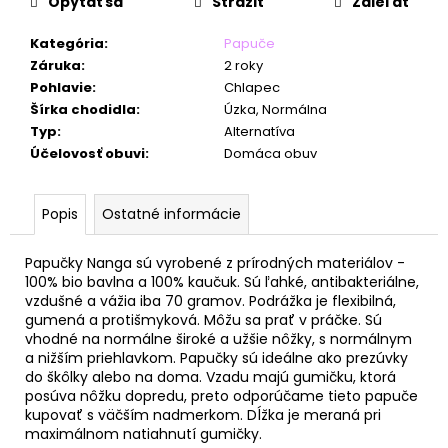
č
Opýtať sa
Strážiť
Zdieľať
a
m
Kategória
:
Papuče
e
Záruka
:
2 roky
Pohlavie
:
Chlapec
Šírka chodidla
:
Úzka, Normálna
Typ
:
Alternatíva
Účelovosť obuvi
:
Domáca obuv
Popis
Ostatné informácie
Papučky Nanga sú vyrobené z prírodných materiálov -
100% bio bavlna a 100% kaučuk. Sú ľahké, antibakteriálne,
vzdušné a vážia iba 70 gramov. Podrážka je flexibilná,
gumená a protišmyková. Môžu sa prať v práčke. Sú
vhodné na normálne široké a užšie nôžky, s normálnym
a nižším priehlavkom. Papučky sú ideálne ako prezúvky
do škôlky alebo na doma. Vzadu majú gumičku, ktorá
posúva nôžku dopredu, preto odporúčame tieto papuče
kupovať s väčším nadmerkom. Dĺžka je meraná pri
maximálnom natiahnutí gumičky.