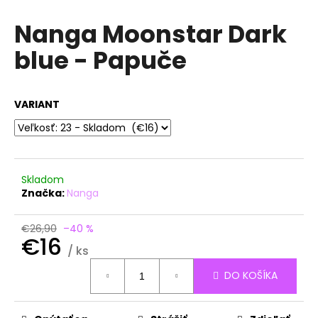
á
Nanga Moonstar Dark
j
blue - Papuče
s
ť
?
VARIANT
HĽADAŤ
Skladom
Značka:
Nanga
O
€26,90
–40 %
€16
d
/ ks
p
Jednotková
o
DO KOŠÍKA
cena:
r
ú