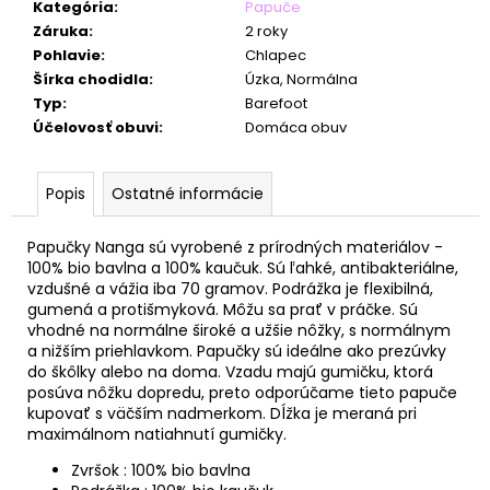
č
Kategória
:
Papuče
a
Záruka
:
2 roky
m
Pohlavie
:
Chlapec
e
Šírka chodidla
:
Úzka, Normálna
Typ
:
Barefoot
Účelovosť obuvi
:
Domáca obuv
Popis
Ostatné informácie
Papučky Nanga sú vyrobené z prírodných materiálov -
100% bio bavlna a 100% kaučuk. Sú ľahké, antibakteriálne,
vzdušné a vážia iba 70 gramov. Podrážka je flexibilná,
gumená a protišmyková. Môžu sa prať v práčke. Sú
vhodné na normálne široké a užšie nôžky, s normálnym
a nižším priehlavkom. Papučky sú ideálne ako prezúvky
do škôlky alebo na doma. Vzadu majú gumičku, ktorá
posúva nôžku dopredu, preto odporúčame tieto papuče
kupovať s väčším nadmerkom. Dĺžka je meraná pri
maximálnom natiahnutí gumičky.
Zvršok : 100% bio bavlna