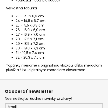
Podrážka : 100% bio kaučuk
Veľkostná tabuľka :
23 - 14,1 x 6,6 cm
24 - 14,8 x 6,7 cm
25 - 15,5 x 6,8 cm
26 - 16,0 x 6,9 cm
27 - 16,9 x 7,0 cm
28 - 17,5 x 7,1 cm
29 - 18,5 x 7,2 cm
30 - 19,0 x 7,3 cm
31 - 19,5 x 7,4 cm
32 - 20,3 x 7,5 cm
Topánky meriame s originálnou vložkou, dĺžku meradlom
plus12 a šírku digitálnym meradlom clevermess.
Z
á
Odoberať newsletter
p
Nezmeškajte žiadne novinky či zľavy!
ä
t
Email