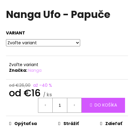
á
Nanga Ufo - Papuče
j
s
ť
VARIANT
?
Zvoľte variant
HĽADAŤ
Značka:
Nanga
od €26,90
až –40 %
od
€16
/ ks
O
Jednotková
d
DO KOŠÍKA
cena:
p
o
r
Opýtať sa
Strážiť
Zdieľať
ú