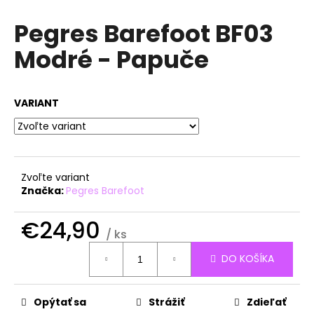
á
Pegres Barefoot BF03
j
Modré - Papuče
s
ť
?
VARIANT
HĽADAŤ
Zvoľte variant
Značka:
Pegres Barefoot
O
€24,90
/ ks
d
Jednotková
p
DO KOŠÍKA
cena:
o
r
ú
Opýtať sa
Strážiť
Zdieľať