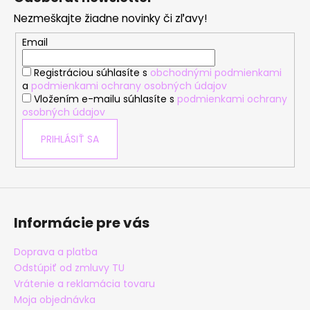
p
Nezmeškajte žiadne novinky či zľavy!
ä
t
Email
i
Registráciou súhlasíte s
obchodnými podmienkami
e
a
podmienkami ochrany osobných údajov
Vložením e-mailu súhlasíte s
podmienkami ochrany
osobných údajov
PRIHLÁSIŤ SA
Informácie pre vás
Doprava a platba
Odstúpiť od zmluvy TU
Vrátenie a reklamácia tovaru
Moja objednávka