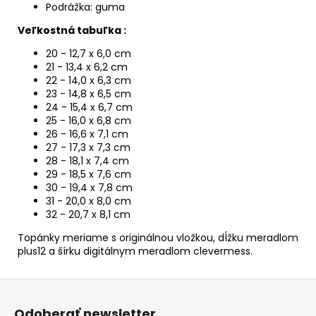
Podrážka: guma
Veľkostná tabuľka :
20 - 12,7 x 6,0 cm
21 - 13,4 x 6,2 cm
22 - 14,0 x 6,3 cm
23 - 14,8 x 6,5 cm
24 - 15,4 x 6,7 cm
25 - 16,0 x 6,8 cm
26 - 16,6 x 7,1 cm
27 - 17,3 x 7,3 cm
28 - 18,1 x 7,4 cm
29 - 18,5 x 7,6 cm
30 - 19,4 x 7,8 cm
31 - 20,0 x 8,0 cm
32 - 20,7 x 8,1 cm
Topánky meriame s originálnou vložkou, dĺžku meradlom
plus12 a šírku digitálnym meradlom clevermess.
Z
á
Odoberať newsletter