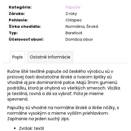
č
a
Kategória
:
Papuče
m
Záruka
:
2 roky
e
Pohlavie
:
Chlapec
Šírka chodidla
:
Normálna, Široká
Typ
:
Barefoot
Účelovosť obuvi
:
Domáca obuv
Popis
Ostatné informácie
Ručne šité textilné papuče od českého výrobcu sú v
prstovej časti dostatočne široké a tvarom špičky sú
vhodné aj pre dominantné palce. Majú 3mm gumenú
podrážku, ktorá je ohybná vo všetkých smeroch. Vložka
je textilná, rovná a dá sa vybrať. Päta je mierne
spevnená.
Papučky sú vhodné na normálne široké a širšie nôžky, s
normálne vysokým a mierne vyšším priehlavkom.
Zapínanie na jeden suchý zips.
Zvršok: textil