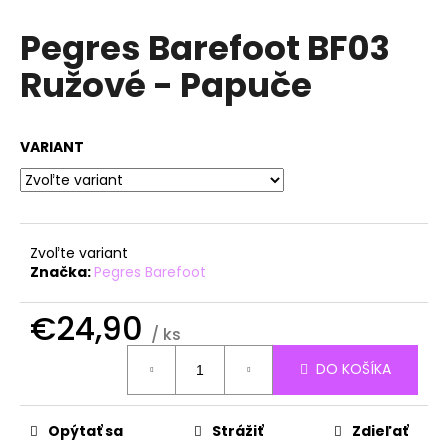
á
Pegres Barefoot BF03
j
Ružové - Papuče
s
ť
?
VARIANT
HĽADAŤ
Zvoľte variant
Značka:
Pegres Barefoot
O
€24,90
/ ks
d
Jednotková
p
DO KOŠÍKA
cena:
o
r
ú
Opýtať sa
Strážiť
Zdieľať