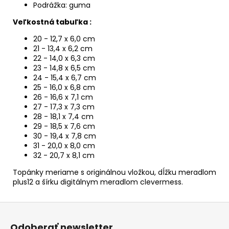
Podrážka: guma
Veľkostná tabuľka :
20 - 12,7 x 6,0 cm
21 - 13,4 x 6,2 cm
22 - 14,0 x 6,3 cm
23 - 14,8 x 6,5 cm
24 - 15,4 x 6,7 cm
25 - 16,0 x 6,8 cm
26 - 16,6 x 7,1 cm
27 - 17,3 x 7,3 cm
28 - 18,1 x 7,4 cm
29 - 18,5 x 7,6 cm
30 - 19,4 x 7,8 cm
31 - 20,0 x 8,0 cm
32 - 20,7 x 8,1 cm
Topánky meriame s originálnou vložkou, dĺžku meradlom
plus12 a šírku digitálnym meradlom clevermess.
Z
á
Odoberať newsletter