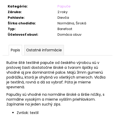
č
a
Kategória
:
Papuče
m
Záruka
:
2 roky
e
Pohlavie
:
Dievča
Šírka chodidla
:
Normálna, Široká
Typ
:
Barefoot
Účelovosť obuvi
:
Domáca obuv
Popis
Ostatné informácie
Ručne šité textilné papuče od českého výrobcu sú v
prstovej časti dostatočne široké a tvarom špičky sú
vhodné aj pre dominantné palce. Majú 3mm gumenú
podrážku, ktorá je ohybná vo všetkých smeroch. Vložka
je textilná, rovná a dá sa vybrať. Päta je mierne
spevnená.
Papučky sú vhodné na normálne široké a širšie nôžky, s
normálne vysokým a mierne vyšším priehlavkom.
Zapínanie na jeden suchý zips.
Zvršok: textil