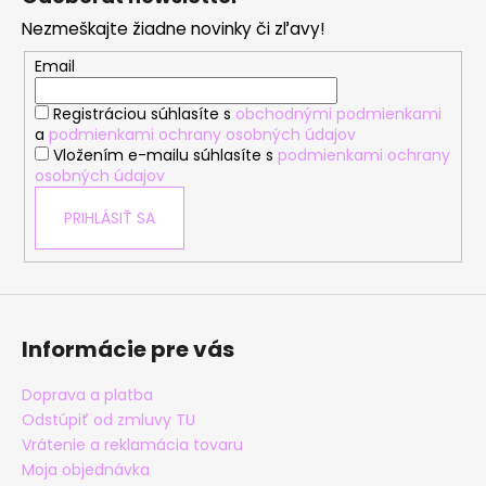
p
Nezmeškajte žiadne novinky či zľavy!
ä
t
Email
i
Registráciou súhlasíte s
obchodnými podmienkami
e
a
podmienkami ochrany osobných údajov
Vložením e-mailu súhlasíte s
podmienkami ochrany
osobných údajov
PRIHLÁSIŤ SA
Informácie pre vás
Doprava a platba
Odstúpiť od zmluvy TU
Vrátenie a reklamácia tovaru
Moja objednávka