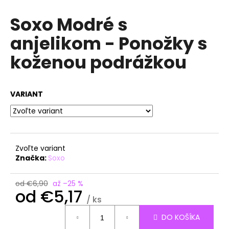
á
Soxo Modré s
j
anjelikom - Ponožky s
s
ť
koženou podrážkou
?
VARIANT
HĽADAŤ
Zvoľte variant
Značka:
Soxo
O
d
od €6,90
až –25 %
p
od
€5,17
o
/ ks
r
Jednotková
DO KOŠÍKA
ú
cena: