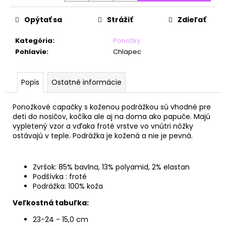
č
a
Opýtať sa
Strážiť
Zdieľať
m
e
Kategória
:
Ponožky
Pohlavie
:
Chlapec
Popis
Ostatné informácie
Ponožkové capačky s koženou podrážkou sú vhodné pre
deti do nosičov, kočíka ale aj na doma ako papuče. Majú
vypletený vzor a vďaka froté vrstve vo vnútri nôžky
ostávajú v teple. Podrážka je kožená a nie je pevná.
Zvršok: 85% bavlna, 13% polyamid, 2% elastan
Podšívka : froté
Podrážka: 100% koža
Veľkostná tabuľka:
23-24 - 15,0 cm