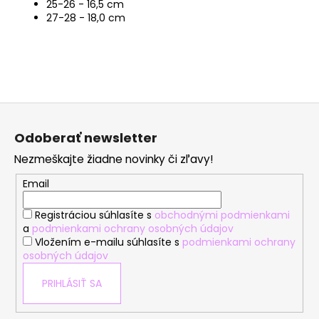
25-26 - 16,5 cm
27-28 - 18,0 cm
Z
á
Odoberať newsletter
p
Nezmeškajte žiadne novinky či zľavy!
ä
t
Email
i
Registráciou súhlasíte s
obchodnými podmienkami
e
a
podmienkami ochrany osobných údajov
Vložením e-mailu súhlasíte s
podmienkami ochrany
osobných údajov
PRIHLÁSIŤ SA