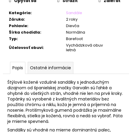
č
Opýtať sa
Strážiť
Zdieľať
a
m
Kategória
:
Sandále
e
Záruka
:
2 roky
Pohlavie
:
Dievča
Šírka chodidla
:
Normálna
Typ
:
Barefoot
Vychádzková obuv
Účelovosť obuvi
:
letná
Popis
Ostatné informácie
Štýlové kožené vzdušné sandálky s jednoduchým
dizajnom od španielskej značky Garvalin sú ľahké a
ohybné do všetkých strán, vhodné nie len na prvé kroky.
Topánky sú vyrobené z kvalitných materiálov
bez
použitia chrómu a niklu, koža je jemná a príjemná na
nosenie.
Protišmyková gumená podrážka je maximálne
flexibilná, stielka je kožená, rovná a nedá sa vybrať. Päta
je mierne spevnená.
Sandálky sú vhodné na mierne dominantný palec,