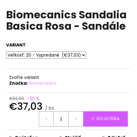
á
Biomecanics Sandalia
j
Basica Rosa - Sandále
s
ť
?
VARIANT
HĽADAŤ
Zvoľte variant
Značka:
Biomecanics
O
€52,90
–30 %
€37,03
d
/ ks
p
Jednotková
o
DO KOŠÍKA
cena:
r
ú