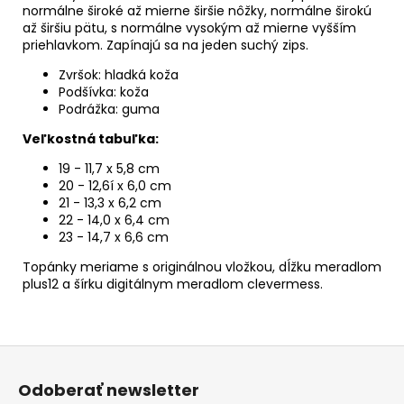
normálne široké až mierne širšie nôžky, normálne širokú
až širšiu pätu, s normálne vysokým až mierne vyšším
priehlavkom. Zapínajú sa na jeden suchý zips.
Zvršok: hladká koža
Podšívka: koža
Podrážka: guma
Veľkostná tabuľka:
19 - 11,7 x 5,8 cm
20 - 12,6í x 6,0 cm
21 - 13,3 x 6,2 cm
22 - 14,0 x 6,4 cm
23 - 14,7 x 6,6 cm
Topánky meriame s originálnou vložkou, dĺžku meradlom
plus12 a šírku digitálnym meradlom clevermess.
Z
á
Odoberať newsletter
p