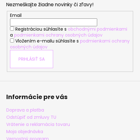
Nezmeškajte žiadne novinky či zľavy!
ä
t
Email
i
Registráciou súhlasíte s
obchodnými podmienkami
e
a
podmienkami ochrany osobných údajov
Vložením e-mailu súhlasíte s
podmienkami ochrany
osobných údajov
PRIHLÁSIŤ SA
Informácie pre vás
Doprava a platba
Odstúpiť od zmluvy TU
Vrátenie a reklamácia tovaru
Moja objednávka
Vernostný program