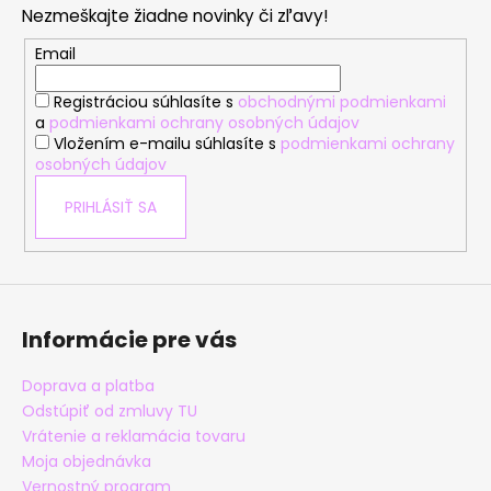
Nezmeškajte žiadne novinky či zľavy!
ä
t
Email
i
Registráciou súhlasíte s
obchodnými podmienkami
e
a
podmienkami ochrany osobných údajov
Vložením e-mailu súhlasíte s
podmienkami ochrany
osobných údajov
PRIHLÁSIŤ SA
Informácie pre vás
Doprava a platba
Odstúpiť od zmluvy TU
Vrátenie a reklamácia tovaru
Moja objednávka
Vernostný program