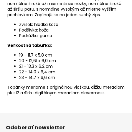
normálne široké až mierne širšie nôžky, normálne širokú
až širšiu pätu, s normálne vysokým až mierne vyšším
priehlavkom. Zapínajú sa na jeden suchý zips.
Zvršok: hladká koža
Podšívka: koža
Podrážka: guma
Veľkostná tabuľka:
19 - 11,7 x 5,8 cm
20 - 12,6í x 6,0 cm
21 - 13,3 x 6,2 cm
22 - 14,0 x 6,4 cm
23 - 14,7 x 6,6 cm
Topánky meriame s originálnou vložkou, dĺžku meradlom
plus12 a šírku digitálnym meradlom clevermess.
Z
á
Odoberať newsletter
p