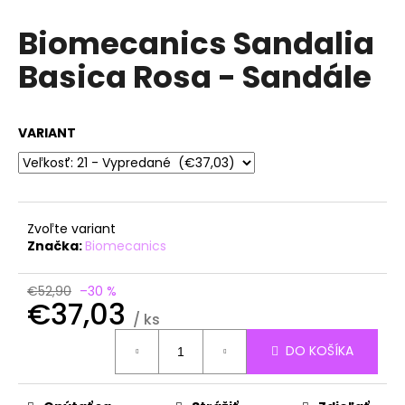
á
Biomecanics Sandalia
j
Basica Rosa - Sandále
s
ť
?
VARIANT
HĽADAŤ
Zvoľte variant
Značka:
Biomecanics
O
€52,90
–30 %
€37,03
d
/ ks
p
Jednotková
o
DO KOŠÍKA
cena:
r
ú