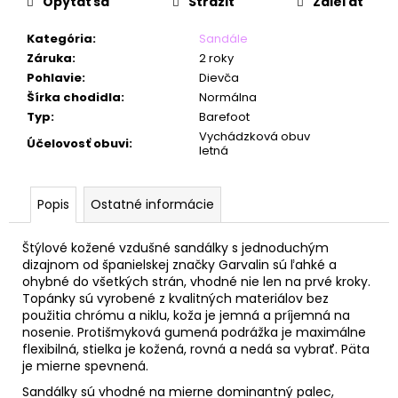
č
Opýtať sa
Strážiť
Zdieľať
a
m
Kategória
:
Sandále
e
Záruka
:
2 roky
Pohlavie
:
Dievča
Šírka chodidla
:
Normálna
Typ
:
Barefoot
Vychádzková obuv
Účelovosť obuvi
:
letná
Popis
Ostatné informácie
Štýlové kožené vzdušné sandálky s jednoduchým
dizajnom od španielskej značky Garvalin sú ľahké a
ohybné do všetkých strán, vhodné nie len na prvé kroky.
Topánky sú vyrobené z kvalitných materiálov
bez
použitia chrómu a niklu, koža je jemná a príjemná na
nosenie.
Protišmyková gumená podrážka je maximálne
flexibilná, stielka je kožená, rovná a nedá sa vybrať. Päta
je mierne spevnená.
Sandálky sú vhodné na mierne dominantný palec,