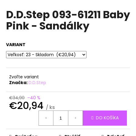
á
D.D.Step 093-61211 Baby
j
Pink - Sandálky
s
ť
?
VARIANT
HĽADAŤ
Zvoľte variant
Značka:
D.D.Step
O
€34,90
–40 %
€20,94
d
/ ks
p
Jednotková
o
DO KOŠÍKA
cena:
r
ú