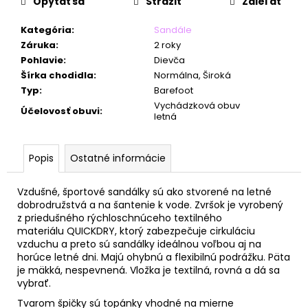
č
Opýtať sa
Strážiť
Zdieľať
a
m
Kategória
:
Sandále
e
Záruka
:
2 roky
Pohlavie
:
Dievča
Šírka chodidla
:
Normálna, Široká
Typ
:
Barefoot
Vychádzková obuv
Účelovosť obuvi
:
letná
Popis
Ostatné informácie
Vzdušné, športové sandálky sú ako stvorené na letné
dobrodružstvá a na šantenie k vode. Zvršok
je vyrobený
z
priedušného rýchloschnúceho textilného
materiálu QUICKDRY, ktorý z
abezpečuje cirkuláciu
vzduchu a preto sú sandálky ideálnou voľbou aj na
horúce letné dni.
Majú ohybnú a flexibilnú podrážku. Päta
je mäkká, nespevnená. Vložka je textilná, rovná a dá sa
vybrať.
Tvarom špičky sú topánky vhodné na mierne