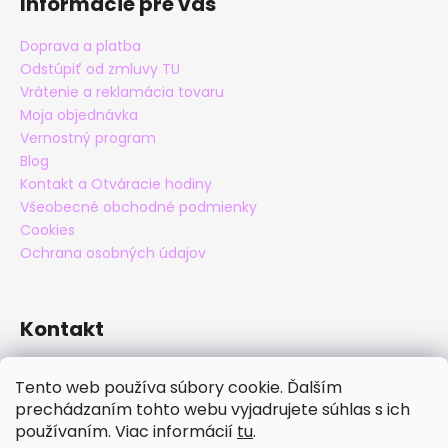
Informácie pre vás
Doprava a platba
Odstúpiť od zmluvy TU
Vrátenie a reklamácia tovaru
Moja objednávka
Vernostný program
Blog
Kontakt a Otváracie hodiny
Všeobecné obchodné podmienky
Cookies
Ochrana osobných údajov
Kontakt
eshop
@
maxatko.sk
Tento web používa súbory cookie. Ďalším
+421 905 838 706
prechádzaním tohto webu vyjadrujete súhlas s ich
maxatko
používaním. Viac informácií
tu
.
maxatko_barefoot