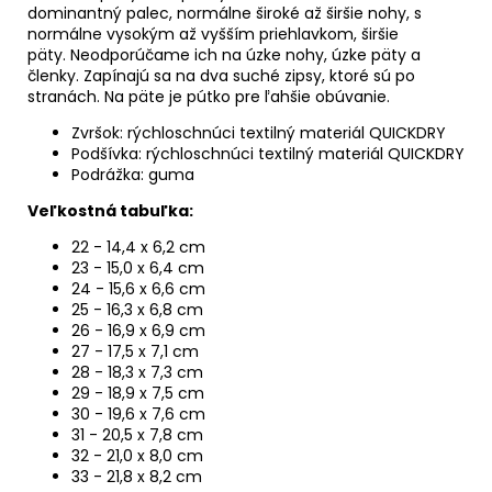
dominantný palec, normálne široké až širšie nohy, s
normálne vysokým až vyšším priehlavkom, širšie
päty.
Neodporúčame ich na úzke nohy, úzke päty a
členky. Zapínajú sa na dva suché zipsy, ktoré sú po
stranách. Na päte je pútko pre ľahšie obúvanie.
Zvršok: rýchloschnúci textilný materiál QUICKDRY
Podšívka: rýchloschnúci textilný materiál QUICKDRY
Podrážka: guma
Veľkostná tabuľka:
22 - 14,4 x 6,2 cm
23 - 15,0 x 6,4 cm
24 - 15,6 x 6,6 cm
25 - 16,3 x 6,8 cm
26 - 16,9 x 6,9 cm
27 - 17,5 x 7,1 cm
28 - 18,3 x 7,3 cm
29 - 18,9 x 7,5 cm
30 - 19,6 x 7,6 cm
31 - 20,5 x 7,8 cm
32 - 21,0 x 8,0 cm
33 - 21,8 x 8,2 cm