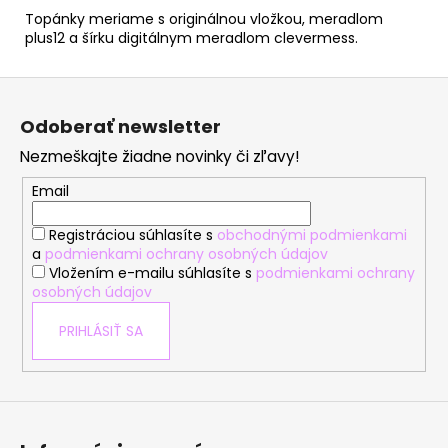
Topánky meriame s originálnou vložkou, meradlom
plus12 a šírku digitálnym meradlom clevermess.
Z
á
Odoberať newsletter
p
Nezmeškajte žiadne novinky či zľavy!
ä
t
Email
i
Registráciou súhlasíte s
obchodnými podmienkami
e
a
podmienkami ochrany osobných údajov
Vložením e-mailu súhlasíte s
podmienkami ochrany
osobných údajov
PRIHLÁSIŤ SA