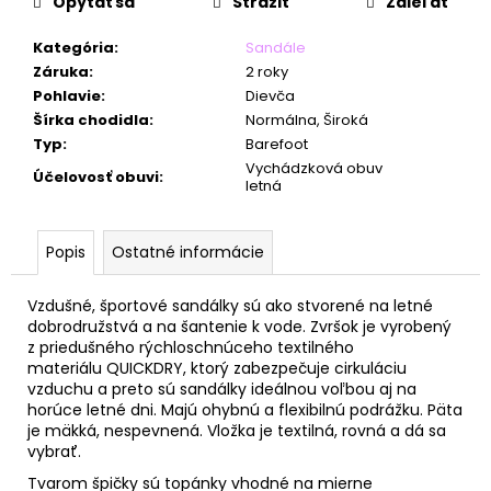
č
Opýtať sa
Strážiť
Zdieľať
a
m
Kategória
:
Sandále
e
Záruka
:
2 roky
Pohlavie
:
Dievča
Šírka chodidla
:
Normálna, Široká
Typ
:
Barefoot
Vychádzková obuv
Účelovosť obuvi
:
letná
Popis
Ostatné informácie
Vzdušné, športové sandálky sú ako stvorené na letné
dobrodružstvá a na šantenie k vode. Zvršok
je vyrobený
z
priedušného rýchloschnúceho textilného
materiálu QUICKDRY, ktorý z
abezpečuje cirkuláciu
vzduchu a preto sú sandálky ideálnou voľbou aj na
horúce letné dni.
Majú ohybnú a flexibilnú podrážku. Päta
je mäkká, nespevnená. Vložka je textilná, rovná a dá sa
vybrať.
Tvarom špičky sú topánky vhodné na mierne