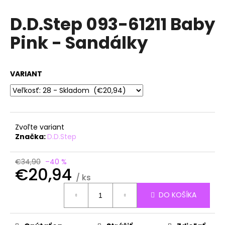
á
D.D.Step 093-61211 Baby
j
Pink - Sandálky
s
ť
?
VARIANT
HĽADAŤ
Zvoľte variant
Značka:
D.D.Step
O
€34,90
–40 %
€20,94
d
/ ks
p
Jednotková
o
DO KOŠÍKA
cena:
r
ú