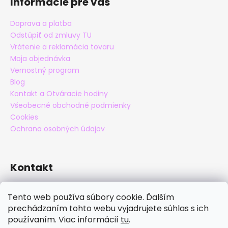
Informácie pre vás
Doprava a platba
Odstúpiť od zmluvy TU
Vrátenie a reklamácia tovaru
Moja objednávka
Vernostný program
Blog
Kontakt a Otváracie hodiny
Všeobecné obchodné podmienky
Cookies
Ochrana osobných údajov
Kontakt
eshop
@
maxatko.sk
Tento web používa súbory cookie. Ďalším
+421 905 838 706
prechádzaním tohto webu vyjadrujete súhlas s ich
maxatko
používaním. Viac informácií
tu
.
maxatko_barefoot