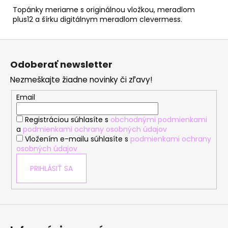
Topánky meriame s originálnou vložkou, meradlom
plus12 a šírku digitálnym meradlom clevermess.
Z
á
Odoberať newsletter
p
Nezmeškajte žiadne novinky či zľavy!
ä
t
Email
i
Registráciou súhlasíte s
obchodnými podmienkami
e
a
podmienkami ochrany osobných údajov
Vložením e-mailu súhlasíte s
podmienkami ochrany
osobných údajov
PRIHLÁSIŤ SA