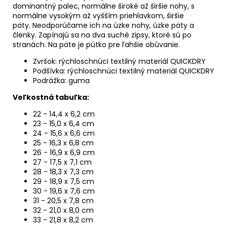
dominantný palec, normálne široké až širšie nohy, s
normálne vysokým až vyšším priehlavkom, širšie
päty.
Neodporúčame ich na úzke nohy, úzke päty a
členky. Zapínajú sa na dva suché zipsy, ktoré sú po
stranách. Na päte je pútko pre ľahšie obúvanie.
Zvršok: rýchloschnúci textilný materiál QUICKDRY
Podšívka: rýchloschnúci textilný materiál QUICKDRY
Podrážka: guma
Veľkostná tabuľka:
22 - 14,4 x 6,2 cm
23 - 15,0 x 6,4 cm
24 - 15,6 x 6,6 cm
25 - 16,3 x 6,8 cm
26 - 16,9 x 6,9 cm
27 - 17,5 x 7,1 cm
28 - 18,3 x 7,3 cm
29 - 18,9 x 7,5 cm
30 - 19,6 x 7,6 cm
31 - 20,5 x 7,8 cm
32 - 21,0 x 8,0 cm
33 - 21,8 x 8,2 cm