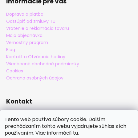
Informácie pre vás
Doprava a platba
Odstúpiť od zmluvy TU
Vrátenie a reklamácia tovaru
Moja objednávka
Vernostný program
Blog
Kontakt a Otváracie hodiny
Všeobecné obchodné podmienky
Cookies
Ochrana osobných údajov
Kontakt
eshop
@
maxatko.sk
Tento web používa súbory cookie. Ďalším
+421 905 838 706
prechádzaním tohto webu vyjadrujete súhlas s ich
maxatko
používaním. Viac informácií
tu
.
maxatko_barefoot