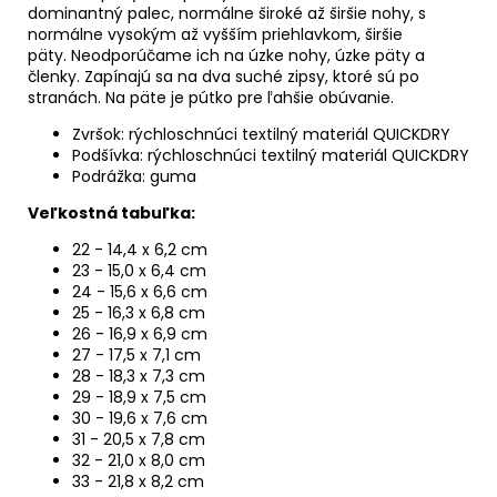
dominantný palec, normálne široké až širšie nohy, s
normálne vysokým až vyšším priehlavkom, širšie
päty.
Neodporúčame ich na úzke nohy, úzke päty a
členky. Zapínajú sa na dva suché zipsy, ktoré sú po
stranách. Na päte je pútko pre ľahšie obúvanie.
Zvršok: rýchloschnúci textilný materiál QUICKDRY
Podšívka: rýchloschnúci textilný materiál QUICKDRY
Podrážka: guma
Veľkostná tabuľka:
22 - 14,4 x 6,2 cm
23 - 15,0 x 6,4 cm
24 - 15,6 x 6,6 cm
25 - 16,3 x 6,8 cm
26 - 16,9 x 6,9 cm
27 - 17,5 x 7,1 cm
28 - 18,3 x 7,3 cm
29 - 18,9 x 7,5 cm
30 - 19,6 x 7,6 cm
31 - 20,5 x 7,8 cm
32 - 21,0 x 8,0 cm
33 - 21,8 x 8,2 cm