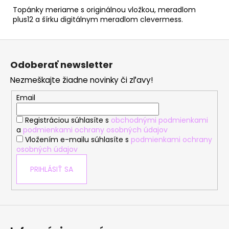
Topánky meriame s originálnou vložkou, meradlom
plus12 a šírku digitálnym meradlom clevermess.
Z
á
Odoberať newsletter
p
Nezmeškajte žiadne novinky či zľavy!
ä
t
Email
i
Registráciou súhlasíte s
obchodnými podmienkami
e
a
podmienkami ochrany osobných údajov
Vložením e-mailu súhlasíte s
podmienkami ochrany
osobných údajov
PRIHLÁSIŤ SA