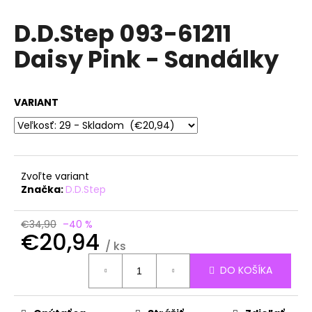
á
D.D.Step 093-61211
j
Daisy Pink - Sandálky
s
ť
?
VARIANT
HĽADAŤ
Zvoľte variant
Značka:
D.D.Step
O
€34,90
–40 %
€20,94
d
/ ks
p
Jednotková
o
DO KOŠÍKA
cena:
r
ú