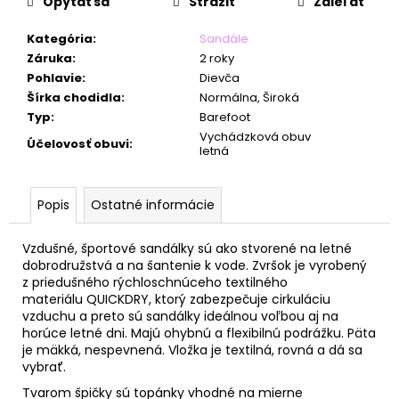
č
Opýtať sa
Strážiť
Zdieľať
a
m
Kategória
:
Sandále
e
Záruka
:
2 roky
Pohlavie
:
Dievča
Šírka chodidla
:
Normálna, Široká
Typ
:
Barefoot
Vychádzková obuv
Účelovosť obuvi
:
letná
Popis
Ostatné informácie
Vzdušné, športové sandálky sú ako stvorené na letné
dobrodružstvá a na šantenie k vode. Zvršok
je vyrobený
z
priedušného rýchloschnúceho textilného
materiálu QUICKDRY, ktorý z
abezpečuje cirkuláciu
vzduchu a preto sú sandálky ideálnou voľbou aj na
horúce letné dni.
Majú ohybnú a flexibilnú podrážku. Päta
je mäkká, nespevnená. Vložka je textilná, rovná a dá sa
vybrať.
Tvarom špičky sú topánky vhodné na mierne