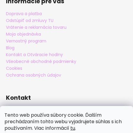
Informácie pre vás
Doprava a platba
Odstúpiť od zmluvy TU
Vrátenie a reklamácia tovaru
Moja objednávka
Vernostný program
Blog
Kontakt a Otváracie hodiny
Všeobecné obchodné podmienky
Cookies
Ochrana osobných údajov
Kontakt
eshop
@
maxatko.sk
Tento web používa súbory cookie. Ďalším
+421 905 838 706
prechádzaním tohto webu vyjadrujete súhlas s ich
maxatko
používaním. Viac informácií
tu
.
maxatko_barefoot