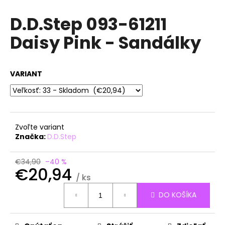
á
D.D.Step 093-61211
j
Daisy Pink - Sandálky
s
ť
?
VARIANT
HĽADAŤ
Zvoľte variant
Značka:
D.D.Step
O
€34,90
–40 %
€20,94
d
/ ks
p
Jednotková
o
DO KOŠÍKA
cena:
r
ú