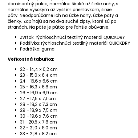
dominantný palec, normálne široké až širšie nohy, s
normálne vysokým až vyšším priehlavkom, širšie
päty.
Neodporúčame ich na úzke nohy, úzke päty a
členky. Zapínajú sa na dva suché zipsy, ktoré sú po
stranách. Na päte je pútko pre ľahšie obúvanie.
Zvršok: rýchloschnúci textilný materiál QUICKDRY
Podšívka: rýchloschnúci textilný materiál QUICKDRY
Podrážka: guma
Veľkostná tabuľka:
22 - 14,4 x 6,2 cm
23 - 15,0 x 6,4 cm
24 - 15,6 x 6,6 cm
25 - 16,3 x 6,8 cm
26 - 16,9 x 6,9 cm
27 - 17,5 x 7,1 cm
28 - 18,3 x 7,3 cm
29 - 18,9 x 7,5 cm
30 - 19,6 x 7,6 cm
31 - 20,5 x 7,8 cm
32 - 21,0 x 8,0 cm
33 - 21,8 x 8,2 cm