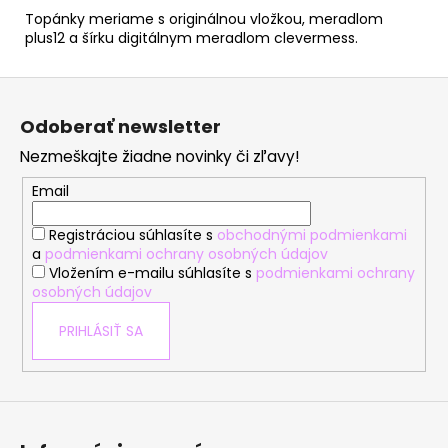
Topánky meriame s originálnou vložkou, meradlom
plus12 a šírku digitálnym meradlom clevermess.
Z
á
Odoberať newsletter
p
Nezmeškajte žiadne novinky či zľavy!
ä
t
Email
i
Registráciou súhlasíte s
obchodnými podmienkami
e
a
podmienkami ochrany osobných údajov
Vložením e-mailu súhlasíte s
podmienkami ochrany
osobných údajov
PRIHLÁSIŤ SA