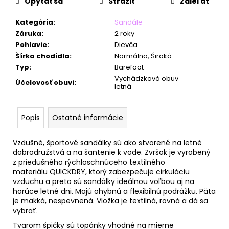
č
Opýtať sa
Strážiť
Zdieľať
a
m
Kategória
:
Sandále
e
Záruka
:
2 roky
Pohlavie
:
Dievča
Šírka chodidla
:
Normálna, Široká
Typ
:
Barefoot
Vychádzková obuv
Účelovosť obuvi
:
letná
Popis
Ostatné informácie
Vzdušné, športové sandálky sú ako stvorené na letné
dobrodružstvá a na šantenie k vode. Zvršok
je vyrobený
z
priedušného rýchloschnúceho textilného
materiálu QUICKDRY, ktorý z
abezpečuje cirkuláciu
vzduchu a preto sú sandálky ideálnou voľbou aj na
horúce letné dni.
Majú ohybnú a flexibilnú podrážku. Päta
je mäkká, nespevnená. Vložka je textilná, rovná a dá sa
vybrať.
Tvarom špičky sú topánky vhodné na mierne