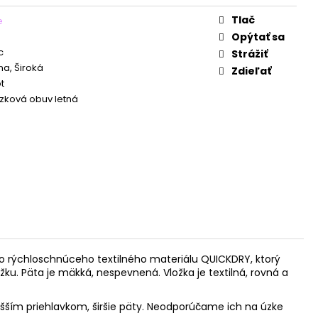
Tlač
e
Opýtať sa
c
Strážiť
a, Široká
Zdieľať
t
zková obuv letná
o rýchloschnúceho textilného materiálu QUICKDRY, ktorý
ku. Päta je mäkká, nespevnená. Vložka je textilná, rovná a
ím priehlavkom, širšie päty.
Neodporúčame ich na úzke