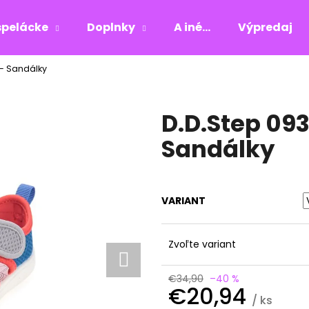
pelácke
Doplnky
A iné...
Výpredaj
 - Sandálky
Čo potrebujete nájsť?
D.D.Step 093
HĽADAŤ
Sandálky
Odporúčame
VARIANT
Zvoľte variant
€34,90
–40 %
€20,94
/ ks