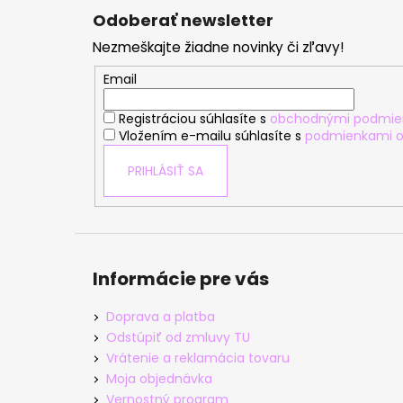
á
Odoberať newsletter
p
Nezmeškajte žiadne novinky či zľavy!
ä
t
Email
i
Registráciou súhlasíte s
obchodnými podmie
e
Vložením e-mailu súhlasíte s
podmienkami o
PRIHLÁSIŤ SA
Informácie pre vás
Doprava a platba
Odstúpiť od zmluvy TU
Vrátenie a reklamácia tovaru
Moja objednávka
Vernostný program