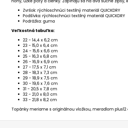
nohy, úzke päty a členky. Zapínajú sa na dva suché zipsy, 
Zvršok: rýchloschnúci textilný materiál QUICKDRY
Podšívka: rýchloschnúci textilný materiál QUICKDRY
Podrážka: guma
Veľkostná tabuľka:
22 - 14,4 x 6,2 cm
23 - 15,0 x 6,4 cm
24 - 15,6 x 6,6 cm
25 - 16,3 x 6,8 cm
26 - 16,9 x 6,9 cm
27 - 17,5 x 7,1 cm
28 - 18,3 x 7,3 cm
29 - 18,9 x 7,5 cm
30 - 19,6 x 7,6 cm
31 - 20,5 x 7,8 cm
32 - 21,0 x 8,0 cm
33 - 21,8 x 8,2 cm
Topánky meriame s originálnou vložkou, meradlom plus12 
Z