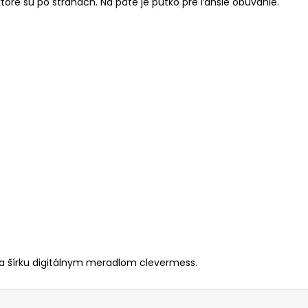
ktoré sú po stranách. Na päte je pútko pre ľahšie obúvanie.
a šírku digitálnym meradlom clevermess.