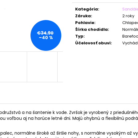
Jednotková
cena:
Kategória
:
Sandál
Záruka
:
2 roky
Pohlavie
:
Chlape
Šírka chodidla
:
Normáln
€34,90
Typ
:
Barefoo
–40 %
Účelovosť obuvi
:
Vychád
odružstvá a na šantenie k vode. Zvršok
je vyrobený z
priedušnéh
ou voľbou aj na horúce letné dni.
Majú ohybnú a flexibilnú podráž
ec, normálne široké až širšie nohy, s normálne vysokým až vyšš