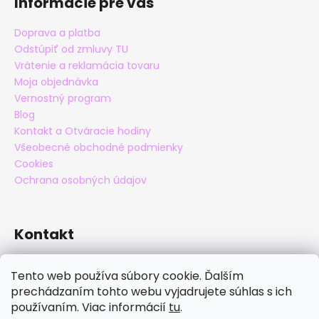
Informácie pre vás
Doprava a platba
Odstúpiť od zmluvy TU
Vrátenie a reklamácia tovaru
Moja objednávka
Vernostný program
Blog
Kontakt a Otváracie hodiny
Všeobecné obchodné podmienky
Cookies
Ochrana osobných údajov
Kontakt
eshop
@
maxatko.sk
Tento web používa súbory cookie. Ďalším
+421 905 838 706
prechádzaním tohto webu vyjadrujete súhlas s ich
maxatko
používaním. Viac informácií
tu
.
maxatko_barefoot