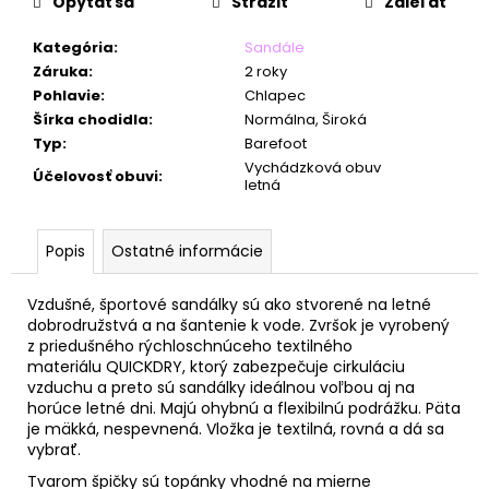
č
Opýtať sa
Strážiť
Zdieľať
a
m
Kategória
:
Sandále
e
Záruka
:
2 roky
Pohlavie
:
Chlapec
Šírka chodidla
:
Normálna, Široká
Typ
:
Barefoot
Vychádzková obuv
Účelovosť obuvi
:
letná
Popis
Ostatné informácie
Vzdušné, športové sandálky sú ako stvorené na letné
dobrodružstvá a na šantenie k vode. Zvršok
je vyrobený
z
priedušného rýchloschnúceho textilného
materiálu QUICKDRY, ktorý z
abezpečuje cirkuláciu
vzduchu a preto sú sandálky ideálnou voľbou aj na
horúce letné dni.
Majú ohybnú a flexibilnú podrážku. Päta
je mäkká, nespevnená. Vložka je textilná, rovná a dá sa
vybrať.
Tvarom špičky sú topánky vhodné na mierne