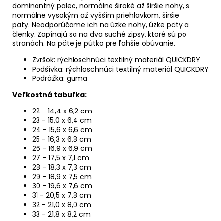
dominantný palec, normálne široké až širšie nohy, s
normálne vysokým až vyšším priehlavkom, širšie
päty.
Neodporúčame ich na úzke nohy, úzke päty a
členky. Zapínajú sa na dva suché zipsy, ktoré sú po
stranách. Na päte je pútko pre ľahšie obúvanie.
Zvršok: rýchloschnúci textilný materiál QUICKDRY
Podšívka: rýchloschnúci textilný materiál QUICKDRY
Podrážka: guma
Veľkostná tabuľka:
22 - 14,4 x 6,2 cm
23 - 15,0 x 6,4 cm
24 - 15,6 x 6,6 cm
25 - 16,3 x 6,8 cm
26 - 16,9 x 6,9 cm
27 - 17,5 x 7,1 cm
28 - 18,3 x 7,3 cm
29 - 18,9 x 7,5 cm
30 - 19,6 x 7,6 cm
31 - 20,5 x 7,8 cm
32 - 21,0 x 8,0 cm
33 - 21,8 x 8,2 cm