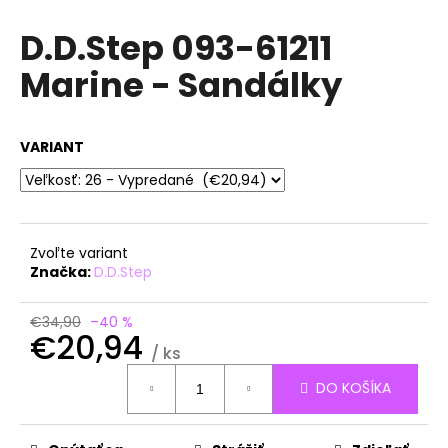
á
D.D.Step 093-61211
j
Marine - Sandálky
s
ť
?
VARIANT
HĽADAŤ
Zvoľte variant
Značka:
D.D.Step
O
€34,90
–40 %
€20,94
d
/ ks
p
Jednotková
o
DO KOŠÍKA
cena:
r
ú