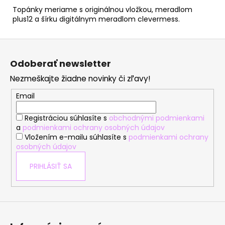
Topánky meriame s originálnou vložkou, meradlom
plus12 a šírku digitálnym meradlom clevermess.
Z
á
Odoberať newsletter
p
Nezmeškajte žiadne novinky či zľavy!
ä
t
Email
i
Registráciou súhlasíte s
obchodnými podmienkami
e
a
podmienkami ochrany osobných údajov
Vložením e-mailu súhlasíte s
podmienkami ochrany
osobných údajov
PRIHLÁSIŤ SA