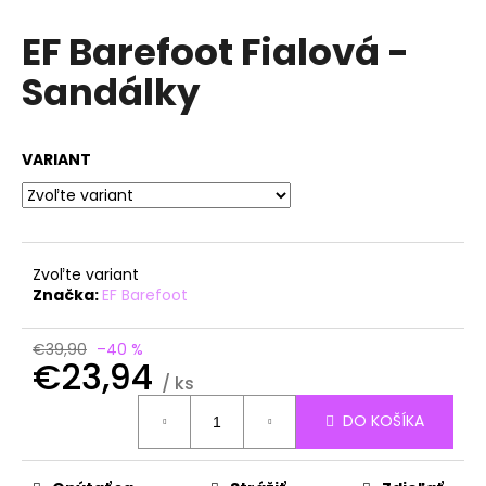
á
EF Barefoot Fialová -
j
Sandálky
s
ť
?
VARIANT
HĽADAŤ
Zvoľte variant
Značka:
EF Barefoot
O
€39,90
–40 %
€23,94
d
/ ks
p
Jednotková
o
DO KOŠÍKA
cena:
r
ú