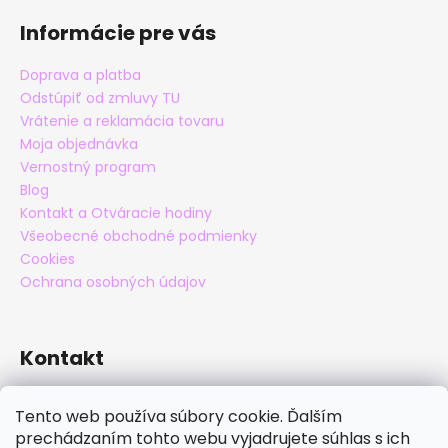
Informácie pre vás
Doprava a platba
Odstúpiť od zmluvy TU
Vrátenie a reklamácia tovaru
Moja objednávka
Vernostný program
Blog
Kontakt a Otváracie hodiny
Všeobecné obchodné podmienky
Cookies
Ochrana osobných údajov
Kontakt
eshop
@
maxatko.sk
Tento web používa súbory cookie. Ďalším
+421 905 838 706
prechádzaním tohto webu vyjadrujete súhlas s ich
maxatko