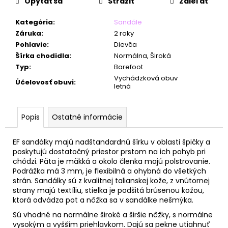
č
Opýtať sa
Strážiť
Zdieľať
a
m
Kategória
:
Sandále
e
Záruka
:
2 roky
Pohlavie
:
Dievča
Šírka chodidla
:
Normálna, Široká
Typ
:
Barefoot
Vychádzková obuv
Účelovosť obuvi
:
letná
Popis
Ostatné informácie
EF sandálky majú nadštandardnú šírku v oblasti špičky a
poskytujú dostatočný priestor prstom na ich pohyb pri
chôdzi. Päta je mäkká a okolo členka majú polstrovanie.
Podrážka má 3 mm, je flexibilná a ohybná do všetkých
strán. Sandálky sú z kvalitnej talianskej kože, z vnútornej
strany majú textíliu, stielka je podšitá brúsenou kožou,
ktorá odvádza pot a nôžka sa v sandálke nešmýka.
Sú vhodné na normálne široké a širšie nôžky, s normálne
vysokým a vyšším priehlavkom. Dajú sa pekne utiahnuť