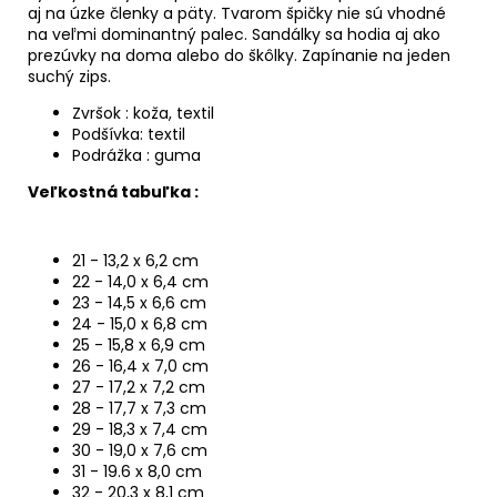
aj na úzke členky a päty. Tvarom špičky nie sú vhodné
na veľmi dominantný palec. Sandálky sa hodia aj ako
prezúvky na doma alebo do škôlky. Zapínanie na jeden
suchý zips.
Zvršok : koža, textil
Podšívka: textil
Podrážka : guma
Veľkostná tabuľka :
21 - 13,2 x 6,2 cm
22 - 14,0 x 6,4 cm
23 - 14,5 x 6,6 cm
24 - 15,0 x 6,8 cm
25 - 15,8 x 6,9 cm
26 - 16,4 x 7,0 cm
27 - 17,2 x 7,2 cm
28 - 17,7 x 7,3 cm
29 - 18,3 x 7,4 cm
30 - 19,0 x 7,6 cm
31 - 19.6 x 8,0 cm
32 - 20,3 x 8,1 cm