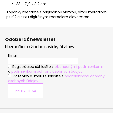
33 - 21,0 x 8,2 cm
Topánky meriame s originálnou vložkou, dĺžku meradlom
plus12 a šírku digitálnym meradlom clevermess.
Z
á
Odoberať newsletter
p
Nezmeškajte žiadne novinky či zľavy!
ä
t
Email
i
Registráciou súhlasíte s
obchodnými podmienkami
e
a
podmienkami ochrany osobných údajov
Vložením e-mailu súhlasíte s
podmienkami ochrany
osobných údajov
PRIHLÁSIŤ SA