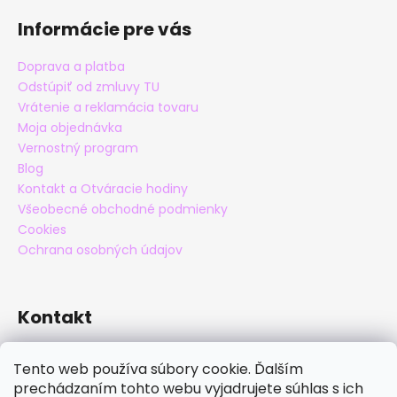
Informácie pre vás
Doprava a platba
Odstúpiť od zmluvy TU
Vrátenie a reklamácia tovaru
Moja objednávka
Vernostný program
Blog
Kontakt a Otváracie hodiny
Všeobecné obchodné podmienky
Cookies
Ochrana osobných údajov
Kontakt
eshop
@
maxatko.sk
Tento web používa súbory cookie. Ďalším
+421 905 838 706
prechádzaním tohto webu vyjadrujete súhlas s ich
maxatko