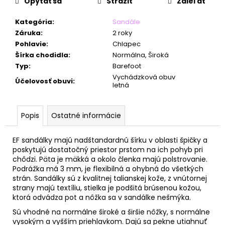
č
Opýtať sa
Strážiť
Zdieľať
a
m
Kategória
:
Sandále
e
Záruka
:
2 roky
Pohlavie
:
Chlapec
Šírka chodidla
:
Normálna, Široká
Typ
:
Barefoot
Vychádzková obuv
Účelovosť obuvi
:
letná
Popis
Ostatné informácie
EF sandálky majú nadštandardnú šírku v oblasti špičky a
poskytujú dostatočný priestor prstom na ich pohyb pri
chôdzi. Päta je mäkká a okolo členka majú polstrovanie.
Podrážka má 3 mm, je flexibilná a ohybná do všetkých
strán. Sandálky sú z kvalitnej talianskej kože, z vnútornej
strany majú textíliu, stielka je podšitá brúsenou kožou,
ktorá odvádza pot a nôžka sa v sandálke nešmýka.
Sú vhodné na normálne široké a širšie nôžky, s normálne
vysokým a vyšším priehlavkom. Dajú sa pekne utiahnuť