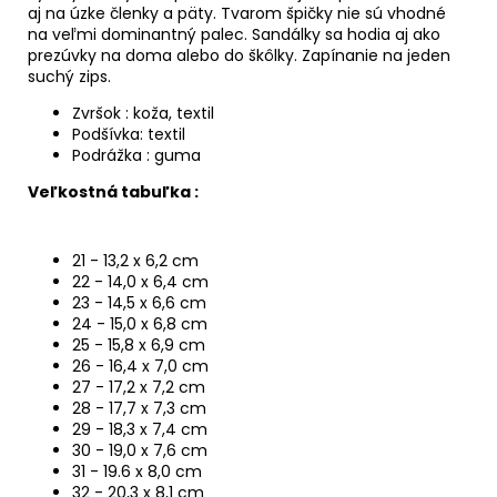
aj na úzke členky a päty. Tvarom špičky nie sú vhodné
na veľmi dominantný palec. Sandálky sa hodia aj ako
prezúvky na doma alebo do škôlky. Zapínanie na jeden
suchý zips.
Zvršok : koža, textil
Podšívka: textil
Podrážka : guma
Veľkostná tabuľka :
21 - 13,2 x 6,2 cm
22 - 14,0 x 6,4 cm
23 - 14,5 x 6,6 cm
24 - 15,0 x 6,8 cm
25 - 15,8 x 6,9 cm
26 - 16,4 x 7,0 cm
27 - 17,2 x 7,2 cm
28 - 17,7 x 7,3 cm
29 - 18,3 x 7,4 cm
30 - 19,0 x 7,6 cm
31 - 19.6 x 8,0 cm
32 - 20,3 x 8,1 cm