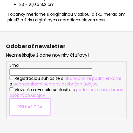
33 - 21,0 x 8,2 cm
Topánky meriame s originálnou vložkou, dĺžku meradlom
plus12 a šírku digitálnym meradlom clevermess.
Z
á
Odoberať newsletter
p
Nezmeškajte žiadne novinky či zľavy!
ä
t
Email
i
Registráciou súhlasíte s
obchodnými podmienkami
e
a
podmienkami ochrany osobných údajov
Vložením e-mailu súhlasíte s
podmienkami ochrany
osobných údajov
PRIHLÁSIŤ SA