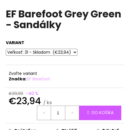
á
EF Barefoot Grey Green
j
- Sandálky
s
ť
?
VARIANT
HĽADAŤ
Zvoľte variant
Značka:
EF Barefoot
O
€39,90
–40 %
€23,94
d
/ ks
p
Jednotková
o
DO KOŠÍKA
cena:
r
ú