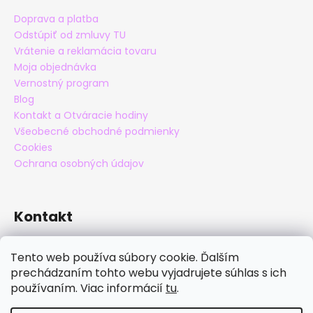
Doprava a platba
Odstúpiť od zmluvy TU
Vrátenie a reklamácia tovaru
Moja objednávka
Vernostný program
Blog
Kontakt a Otváracie hodiny
Všeobecné obchodné podmienky
Cookies
Ochrana osobných údajov
Kontakt
eshop
@
maxatko.sk
Tento web používa súbory cookie. Ďalším
+421 905 838 706
prechádzaním tohto webu vyjadrujete súhlas s ich
maxatko
používaním. Viac informácií
tu
.
maxatko_barefoot