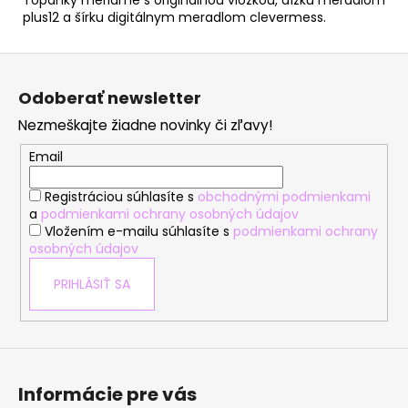
plus12 a šírku digitálnym meradlom clevermess.
Z
á
Odoberať newsletter
p
Nezmeškajte žiadne novinky či zľavy!
ä
t
Email
i
Registráciou súhlasíte s
obchodnými podmienkami
e
a
podmienkami ochrany osobných údajov
Vložením e-mailu súhlasíte s
podmienkami ochrany
osobných údajov
PRIHLÁSIŤ SA
Informácie pre vás