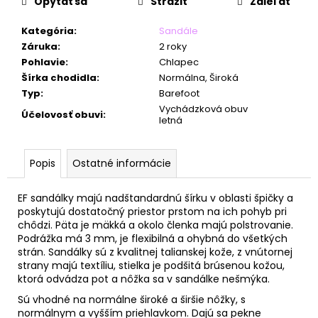
č
Opýtať sa
Strážiť
Zdieľať
a
m
Kategória
:
Sandále
e
Záruka
:
2 roky
Pohlavie
:
Chlapec
Šírka chodidla
:
Normálna, Široká
Typ
:
Barefoot
Vychádzková obuv
Účelovosť obuvi
:
letná
Popis
Ostatné informácie
EF sandálky majú nadštandardnú šírku v oblasti špičky a
poskytujú dostatočný priestor prstom na ich pohyb pri
chôdzi. Päta je mäkká a okolo členka majú polstrovanie.
Podrážka má 3 mm, je flexibilná a ohybná do všetkých
strán. Sandálky sú z kvalitnej talianskej kože, z vnútornej
strany majú textíliu, stielka je podšitá brúsenou kožou,
ktorá odvádza pot a nôžka sa v sandálke nešmýka.
Sú vhodné na normálne široké a širšie nôžky, s
normálnym a vyšším priehlavkom. Dajú sa pekne