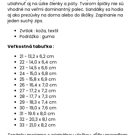
utiahnuť aj na úzke členky a päty. Tvarom špičky nie sú
vhodné na veľmi dominantný palec. Sandálky sa hodia
aj ako prezúvky na doma alebo do škôlky. Zapínanie na
jeden suchý zips.
Zvršok : koža, textil
Podrážka : guma
Veľkostná tabuľka :
21 - 13,2 x 6,2 cm
22 - 14,0 x 6,4 cm
23 - 14,5 x 6,6 cm
24 - 15,0 x 6,8 cm
25 - 15,8 x 6,9 cm
26 - 16,4 x 7,0 cm
27 - 17,2 x 7,2 cm
28 - 17,7 x 7,3 cm
29 - 18,3 x 7,4 cm
30 - 19,0 x 7,6 cm
31 - 19.6 x 8,0 cm
32 - 20,3 x 8,1 cm
33 - 21,0 x 8,2 cm
Topánky meriame s originálnou vložkou, dĺžku meradlom