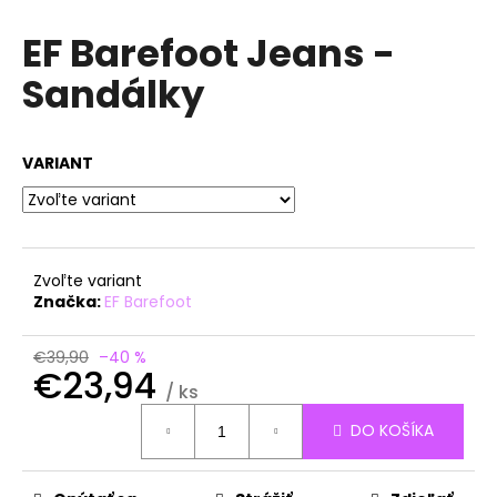
á
EF Barefoot Jeans -
j
Sandálky
s
ť
?
VARIANT
HĽADAŤ
Zvoľte variant
Značka:
EF Barefoot
O
€39,90
–40 %
€23,94
d
/ ks
p
Jednotková
o
DO KOŠÍKA
cena:
r
ú