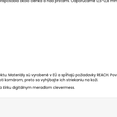
prispôsobia okolo členka a nad prstami. Odporúčame 0,5-0,8 
fektu. Materiály sú vyrobené v EÚ a spĺňajú požiadavky REACH. Pov
roti komárom, preto sa vyhýbajte ich striekaniu na koži.
a šírku digitálnym meradlom clevermess.