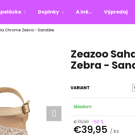
pelácke
Doplnky
A iné...
Výpredaj
lla Chrome Zebra - Sandále
Čo potrebujete nájsť?
Zeazoo Saha
HĽADAŤ
Zebra - San
Odporúčame
VARIANT
Skladom
€79,90
–50 %
€39,95
/ ks