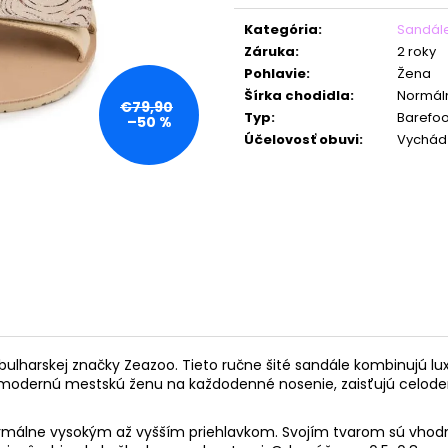
Jednotková
cena:
Kategória
:
Sandál
Záruka
:
2 roky
Pohlavie
:
Žena
Šírka chodidla
:
Normáln
€79,90
Typ
:
Barefoo
–50 %
Účelovosť obuvi
:
Vychád
bulharskej značky Zeazoo.
Tieto ručne šité sandále kombinujú l
 modernú mestskú ženu na každodenné nosenie, zaisťujú celode
normálne vysokým až vyšším priehlavkom. Svojím tvarom sú vhod