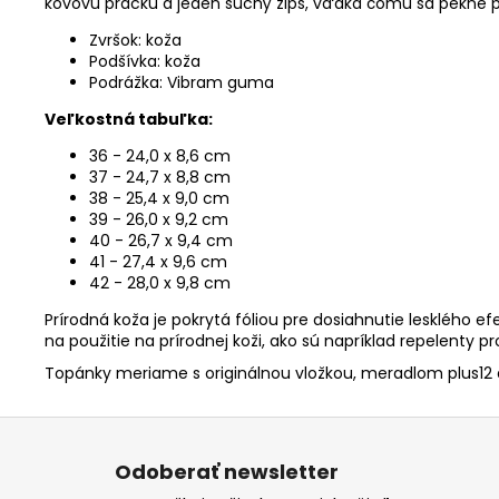
kovovú pracku a jeden suchý zips, vďaka čomu sa pekne 
Zvršok: koža
Podšívka: koža
Podrážka: Vibram guma
Veľkostná tabuľka:
36 - 24,0 x 8,6 cm
37 - 24,7 x 8,8 cm
38 - 25,4 x 9,0 cm
39 - 26,0 x 9,2 cm
40 - 26,7 x 9,4 cm
41 - 27,4 x 9,6 cm
42 - 28,0 x 9,8 cm
Prírodná koža je pokrytá fóliou pre dosiahnutie lesklého e
na použitie na prírodnej koži, ako sú napríklad repelenty p
Topánky meriame s originálnou vložkou, meradlom plus12 
Z
á
Odoberať newsletter
p