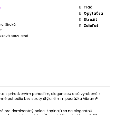
Tlač
e
Opýtať sa
Strážiť
a, Široká
Zdieľať
t
zková obuv letná
uxus s prirodzeným pohodlím, eleganciou a sú vyrobené z
nné pohodlie bez straty štýlu. 6 mm podrážka Vibram®
né pre dominantný palec. Zapínajú sa na elegantnú