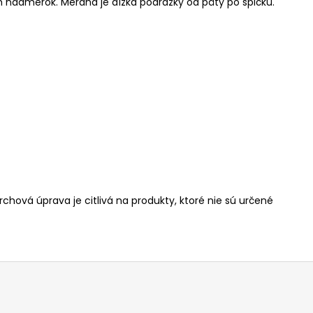
mm nadmerok.
Meraná je dĺžka podrážky od päty po špičku.
rchová úprava je citlivá na produkty, ktoré nie sú určené