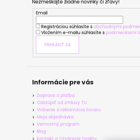
Nezmeškajte žiadne novinky či zľavy!
ä
t
Email
i
Registráciou súhlasíte s
obchodnými podmie
e
Vložením e-mailu súhlasíte s
podmienkami o
PRIHLÁSIŤ SA
Informácie pre vás
Doprava a platba
Odstúpiť od zmluvy TU
Vrátenie a reklamácia tovaru
Moja objednávka
Vernostný program
Blog
Kontakt a Otváracie hodiny