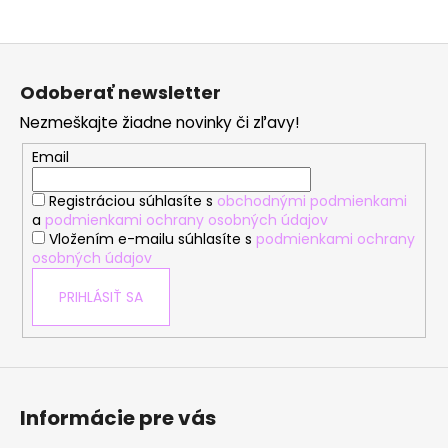
Z
á
Odoberať newsletter
p
Nezmeškajte žiadne novinky či zľavy!
ä
t
Email
i
Registráciou súhlasíte s
obchodnými podmienkami
e
a
podmienkami ochrany osobných údajov
Vložením e-mailu súhlasíte s
podmienkami ochrany
osobných údajov
PRIHLÁSIŤ SA
Informácie pre vás