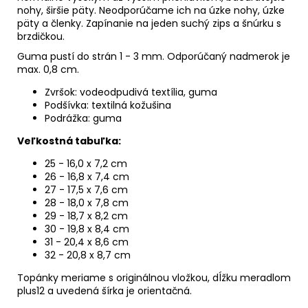
nohy, širšie päty. Neodporúčame ich na úzke nohy, úzke
päty a členky. Zapínanie na jeden suchý zips a šnúrku s
brzdičkou.
Guma pustí do strán 1 - 3 mm. Odporúčaný nadmerok je
max. 0,8 cm.
Zvršok: vodeodpudivá textília, guma
Podšívka: textilná kožušina
Podrážka: guma
Veľkostná tabuľka:
25 - 16,0 x 7,2 cm
26 - 16,8 x 7,4 cm
27 - 17,5 x 7,6 cm
28 - 18,0 x 7,8 cm
29 - 18,7 x 8,2 cm
30 - 19,8 x 8,4 cm
31 - 20,4 x 8,6 cm
32 - 20,8 x 8,7 cm
Topánky meriame s originálnou vložkou, dĺžku meradlom
plus12 a uvedená šírka je orientačná.