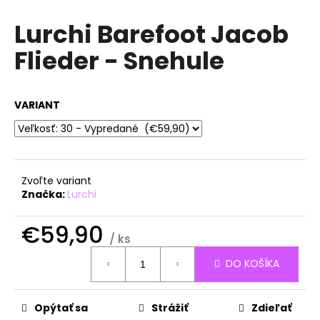
á
Lurchi Barefoot Jacob
j
Flieder - Snehule
s
ť
?
VARIANT
HĽADAŤ
Zvoľte variant
Značka:
Lurchi
O
€59,90
/ ks
d
Jednotková
p
DO KOŠÍKA
cena:
o
r
ú
Opýtať sa
Strážiť
Zdieľať