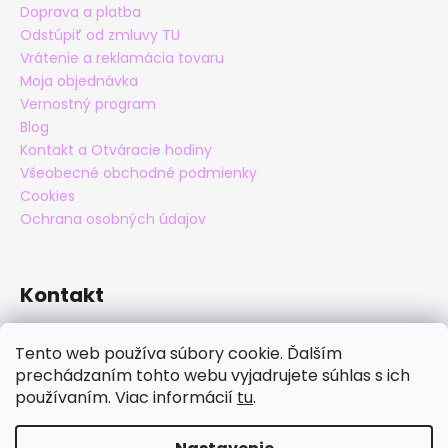
Doprava a platba
Odstúpiť od zmluvy TU
Vrátenie a reklamácia tovaru
Moja objednávka
Vernostný program
Blog
Kontakt a Otváracie hodiny
Všeobecné obchodné podmienky
Cookies
Ochrana osobných údajov
Kontakt
eshop
@
maxatko.sk
Tento web používa súbory cookie. Ďalším
+421 905 838 706
prechádzaním tohto webu vyjadrujete súhlas s ich
maxatko
používaním. Viac informácií
tu
.
maxatko_barefoot