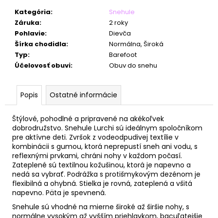
č
a
Kategória
:
Snehule
m
Záruka
:
2 roky
e
Pohlavie
:
Dievča
Šírka chodidla
:
Normálna, Široká
Typ
:
Barefoot
Účelovosť obuvi
:
Obuv do snehu
Popis
Ostatné informácie
Štýlové, pohodlné a pripravené na akékoľvek
dobrodružstvo. Snehule Lurchi sú ideálnym spoločníkom
pre aktívne deti. Zvršok z vodeodpudivej textílie v
kombinácii s gumou, ktorá neprepustí sneh ani vodu, s
reflexnými prvkami, chráni nohy v každom počasí.
Zateplené sú textilnou kožušinou, ktorá je napevno a
nedá sa vybrať. Podrážka s protišmykovým dezénom je
flexibilná a ohybná. Stielka je rovná, zateplená a všitá
napevno. Päta je spevnená.
Snehule sú vhodné na mierne široké až širšie nohy, s
normálne vysokým až vyšším priehlavkom, bacuľatejšie