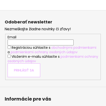
Z
á
Odoberať newsletter
p
Nezmeškajte žiadne novinky či zľavy!
ä
t
Email
i
Registráciou súhlasíte s
obchodnými podmienkami
e
a
podmienkami ochrany osobných údajov
Vložením e-mailu súhlasíte s
podmienkami ochrany
osobných údajov
PRIHLÁSIŤ SA
Informácie pre vás