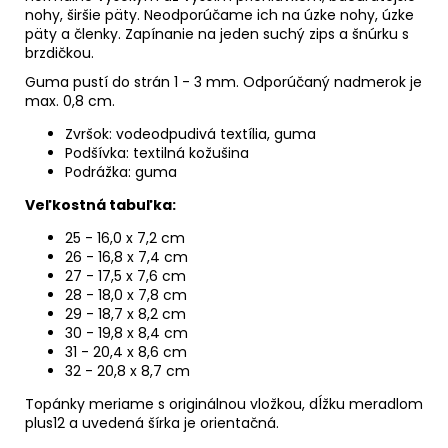
nohy, širšie päty. Neodporúčame ich na úzke nohy, úzke
päty a členky. Zapínanie na jeden suchý zips a šnúrku s
brzdičkou.
Guma pustí do strán 1 - 3 mm. Odporúčaný nadmerok je
max. 0,8 cm.
Zvršok: vodeodpudivá textília, guma
Podšívka: textilná kožušina
Podrážka: guma
Veľkostná tabuľka:
25 - 16,0 x 7,2 cm
26 - 16,8 x 7,4 cm
27 - 17,5 x 7,6 cm
28 - 18,0 x 7,8 cm
29 - 18,7 x 8,2 cm
30 - 19,8 x 8,4 cm
31 - 20,4 x 8,6 cm
32 - 20,8 x 8,7 cm
Topánky meriame s originálnou vložkou, dĺžku meradlom
plus12 a uvedená šírka je orientačná.