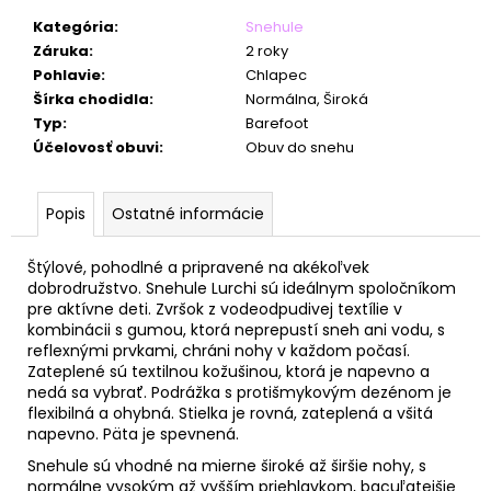
č
a
Kategória
:
Snehule
m
Záruka
:
2 roky
e
Pohlavie
:
Chlapec
Šírka chodidla
:
Normálna, Široká
Typ
:
Barefoot
Účelovosť obuvi
:
Obuv do snehu
Popis
Ostatné informácie
Štýlové, pohodlné a pripravené na akékoľvek
dobrodružstvo. Snehule Lurchi sú ideálnym spoločníkom
pre aktívne deti. Zvršok z vodeodpudivej textílie v
kombinácii s gumou, ktorá neprepustí sneh ani vodu, s
reflexnými prvkami, chráni nohy v každom počasí.
Zateplené sú textilnou kožušinou, ktorá je napevno a
nedá sa vybrať. Podrážka s protišmykovým dezénom je
flexibilná a ohybná. Stielka je rovná, zateplená a všitá
napevno. Päta je spevnená.
Snehule sú vhodné na mierne široké až širšie nohy, s
normálne vysokým až vyšším priehlavkom, bacuľatejšie