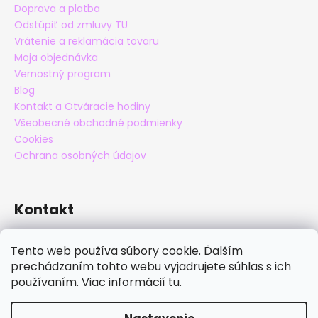
Doprava a platba
Odstúpiť od zmluvy TU
Vrátenie a reklamácia tovaru
Moja objednávka
Vernostný program
Blog
Kontakt a Otváracie hodiny
Všeobecné obchodné podmienky
Cookies
Ochrana osobných údajov
Kontakt
eshop
@
maxatko.sk
Tento web používa súbory cookie. Ďalším
+421 905 838 706
prechádzaním tohto webu vyjadrujete súhlas s ich
maxatko
používaním. Viac informácií
tu
.
maxatko_barefoot