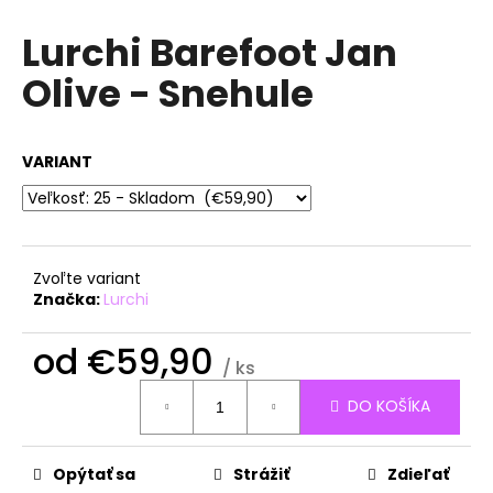
á
Lurchi Barefoot Jan
j
Olive - Snehule
s
ť
?
VARIANT
HĽADAŤ
Zvoľte variant
Značka:
Lurchi
O
od
€59,90
/ ks
d
Jednotková
p
DO KOŠÍKA
cena:
o
r
ú
Opýtať sa
Strážiť
Zdieľať