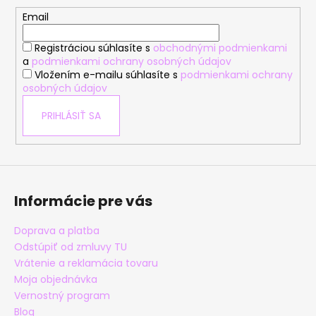
ä
t
Email
i
Registráciou súhlasíte s
obchodnými podmienkami
e
a
podmienkami ochrany osobných údajov
Vložením e-mailu súhlasíte s
podmienkami ochrany
osobných údajov
PRIHLÁSIŤ SA
Informácie pre vás
Doprava a platba
Odstúpiť od zmluvy TU
Vrátenie a reklamácia tovaru
Moja objednávka
Vernostný program
Blog