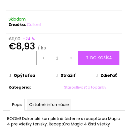
á
j
Skladom
s
Značka:
Collonil
ť
?
€11,90
–24 %
€8,93
/ ks
Jednotková
DO KOŠÍKA
cena:
HĽADAŤ
Opýtať sa
Strážiť
Zdieľať
Kategória
:
Starostlivosť o topánky
O
d
p
Popis
Ostatné informácie
o
r
BOOM! Dokonalé kompletné čistenie s receptúrou Magic
ú
4 pre všetky tenisky. Receptúra Magic 4 čistí všetky