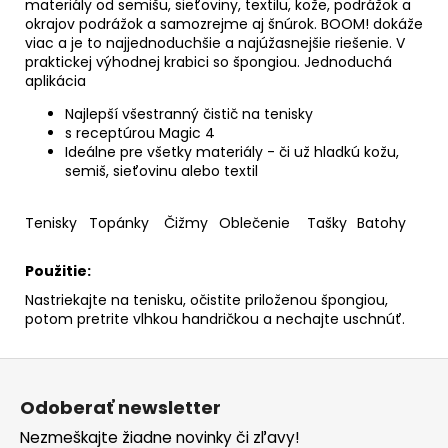
č
materiály od semišu, sieťoviny, textilu, kože, podrážok a
a
okrajov podrážok a samozrejme aj šnúrok. BOOM! dokáže
viac a je to najjednoduchšie a najúžasnejšie riešenie. V
m
praktickej výhodnej krabici so špongiou. Jednoduchá
e
aplikácia
Najlepší všestranný čistič na tenisky
s receptúrou Magic 4
Ideálne pre všetky materiály - či už hladkú kožu,
semiš, sieťovinu alebo textil
Tenisky
Topánky
Čižmy
Oblečenie
Tašky
Batohy
Použitie:
Nastriekajte na tenisku, očistite priloženou špongiou,
potom pretrite vlhkou handričkou a nechajte uschnúť.
Z
á
Odoberať newsletter
p
Nezmeškajte žiadne novinky či zľavy!